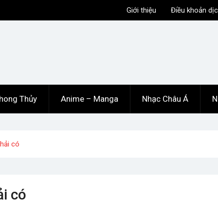
Giới thiệu
Điều khoản dịc
hong Thủy
Anime – Manga
Nhạc Châu Á
N
hải có
i có