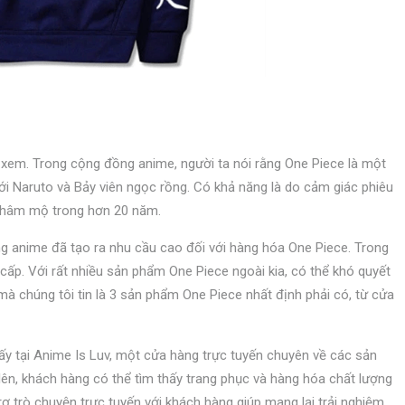
 xem. Trong cộng đồng anime, người ta nói rằng One Piece là một
ới Naruto và Bảy viên ngọc rồng. Có khả năng là do cảm giác phiêu
ời hâm mộ trong hơn 20 năm.
 anime đã tạo ra nhu cầu cao đối với hàng hóa One Piece. Trong
ấp. Với rất nhiều sản phẩm One Piece ngoài kia, có thể khó quyết
mà chúng tôi tin là 3 sản phẩm One Piece nhất định phải có, từ cửa
y tại Anime Is Luv, một cửa hàng trực tuyến chuyên về các sản
ên, khách hàng có thể tìm thấy trang phục và hàng hóa chất lượng
trợ trò chuyện trực tuyến với khách hàng giúp mang lại trải nghiệm