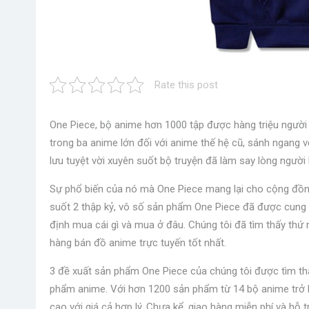
Rate this post
One Piece, bộ anime hơn 1000 tập được hàng triệu người
trong ba anime lớn đối với anime thế hệ cũ, sánh ngang v
lưu tuyệt vời xuyên suốt bộ truyện đã làm say lòng ngư
Sự phổ biến của nó mà One Piece mang lại cho cộng đồng
suốt 2 thập kỷ, vô số sản phẩm One Piece đã được cung c
định mua cái gì và mua ở đâu. Chúng tôi đã tìm thấy thứ 
hàng bán đồ anime trực tuyến tốt nhất.
3 đề xuất sản phẩm One Piece của chúng tôi được tìm thấ
phẩm anime. Với hơn 1200 sản phẩm từ 14 bộ anime trở l
cao với giá cả hợp lý. Chưa kể, giao hàng miễn phí và hỗ 