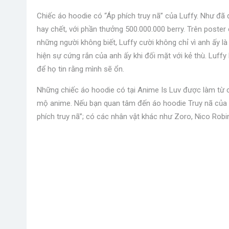
Chiếc áo hoodie có “Áp phích truy nã” của Luffy. Như đã 
hay chết, với phần thưởng 500.000.000 berry. Trên poster
những người không biết, Luffy cười không chỉ vì anh ấy là
hiện sự cứng rắn của anh ấy khi đối mặt với kẻ thù. Luff
để họ tin rằng mình sẽ ổn.
Những chiếc áo hoodie có tại Anime Is Luv được làm từ c
mộ anime. Nếu bạn quan tâm đến áo hoodie Truy nã của 
phích truy nã”; có các nhân vật khác như Zoro, Nico Robin, 