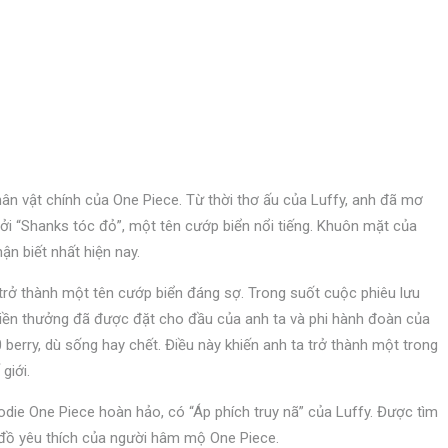
ân vật chính của One Piece. Từ thời thơ ấu của Luffy, anh đã mơ
ởi “Shanks tóc đỏ”, một tên cướp biển nổi tiếng. Khuôn mặt của
n biết nhất hiện nay.
 trở thành một tên cướp biển đáng sợ. Trong suốt cuộc phiêu lưu
 tiền thưởng đã được đặt cho đầu của anh ta và phi hành đoàn của
0 berry, dù sống hay chết. Điều này khiến anh ta trở thành một trong
giới.
oodie One Piece hoàn hảo, có “Áp phích truy nã” của Luffy. Được tìm
 đồ yêu thích của người hâm mộ One Piece.