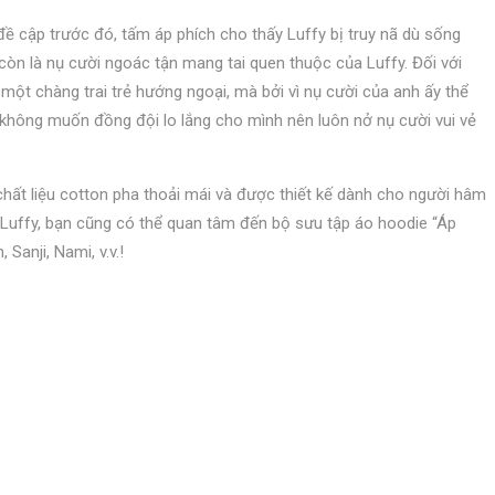
đề cập trước đó, tấm áp phích cho thấy Luffy bị truy nã dù sống
 còn là nụ cười ngoác tận mang tai quen thuộc của Luffy. Đối với
 một chàng trai trẻ hướng ngoại, mà bởi vì nụ cười của anh ấy thể
y không muốn đồng đội lo lắng cho mình nên luôn nở nụ cười vui vẻ
hất liệu cotton pha thoải mái và được thiết kế dành cho người hâm
Luffy, bạn cũng có thể quan tâm đến bộ sưu tập áo hoodie “Áp
Sanji, Nami, v.v.!