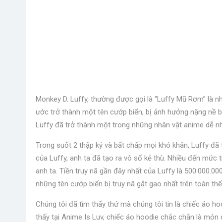
Monkey D. Luffy, thường được gọi là “Luffy Mũ Rơm” là nh
ước trở thành một tên cướp biển, bị ảnh hưởng nặng nề b
Luffy đã trở thành một trong những nhân vật anime dễ nhậ
Trong suốt 2 thập kỷ và bất chấp mọi khó khăn, Luffy đã
của Luffy, anh ta đã tạo ra vô số kẻ thù. Nhiều đến mức
anh ta. Tiền truy nã gần đây nhất của Luffy là 500.000.00
những tên cướp biển bị truy nã gắt gao nhất trên toàn thế 
Chúng tôi đã tìm thấy thứ mà chúng tôi tin là chiếc áo h
thấy tại Anime Is Luv, chiếc áo hoodie chắc chắn là món