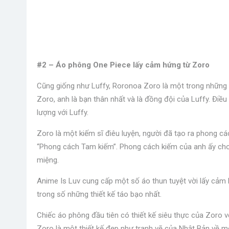
#2 – Áo phông One Piece lấy cảm hứng từ Zoro
Cũng giống như Luffy, Roronoa Zoro là một trong những 
Zoro, anh là bạn thân nhất và là đồng đội của Luffy. Điều 
lượng với Luffy.
Zoro là một kiếm sĩ điêu luyện, người đã tạo ra phong cá
“Phong cách Tam kiếm”. Phong cách kiếm của anh ấy cho
miệng.
Anime Is Luv cung cấp một số áo thun tuyệt vời lấy cảm h
trong số những thiết kế táo bạo nhất.
Chiếc áo phông đầu tiên có thiết kế siêu thực của Zoro v
Zoro là một thiết kế đẹp như tranh vẽ của Nhật Bản về m