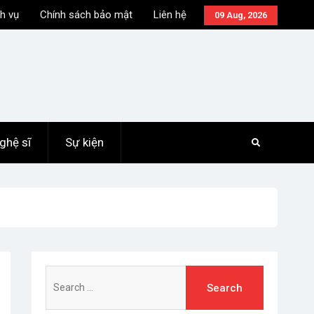
h vụ
Chính sách bảo mật
Liên hệ
09 Aug, 2026
ghệ sĩ
Sự kiện
Search
for: