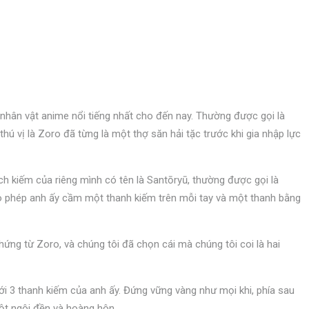
nhân vật anime nổi tiếng nhất cho đến nay. Thường được gọi là
thú vị là Zoro đã từng là một thợ săn hải tặc trước khi gia nhập lực
ch kiếm của riêng mình có tên là Santōryū, thường được gọi là
 phép anh ấy cầm một thanh kiếm trên mỗi tay và một thanh bằng
ứng từ Zoro, và chúng tôi đã chọn cái mà chúng tôi coi là hai
ới 3 thanh kiếm của anh ấy. Đứng vững vàng như mọi khi, phía sau
ột ngôi đền và hoàng hôn.