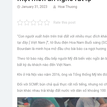
January 31, 2023
Hoai Thuong
Rate this post
“
Con người xuất hiện trên trái đất với nhiều mục đích khá
tại đây [ Việt Nam ]
”, tờ Bưu điện Hoa Nam Buổi sáng (S
Bourdain là minh họa mở đầu cho bài báo ca ngợi hương 
Theo tờ báo này, đầu bếp người Mỹ đã biến việc ngồi ăn b
bất kỳ du khách nào đến Việt Nam.
Khi ở Hà Nội vào năm 2016, ông và Tổng thống Mỹ khi đ
Đối với SCMP, bún chả quả thực rất nổi tiếng, nhưng nó 
bún khác nhau trải khắp đất nước với dân số khoảng 100 t