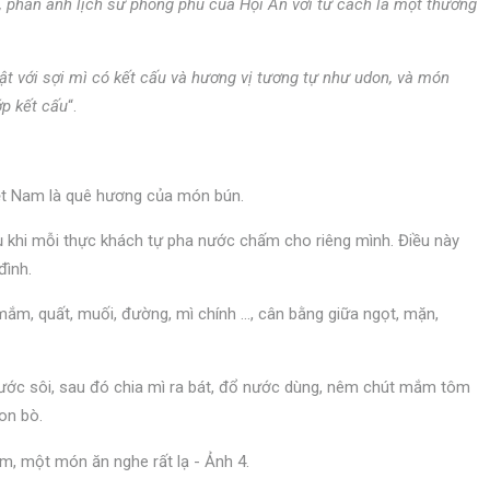
, phản ánh lịch sử phong phú của Hội An với tư cách là một thương
t với sợi mì có kết cấu và hương vị tương tự như udon, và món
ớp kết cấu
“.
ệt Nam là quê hương của món bún.
ụ khi mỗi thực khách tự pha nước chấm cho riêng mình. Điều này
đình.
mắm, quất, muối, đường, mì chính …, cân bằng giữa ngọt, mặn,
nước sôi, sau đó chia mì ra bát, đổ nước dùng, nêm chút mắm tôm
on bò.