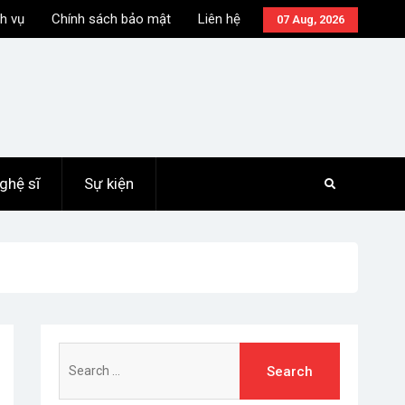
h vụ
Chính sách bảo mật
Liên hệ
07 Aug, 2026
ghệ sĩ
Sự kiện
Search
for: