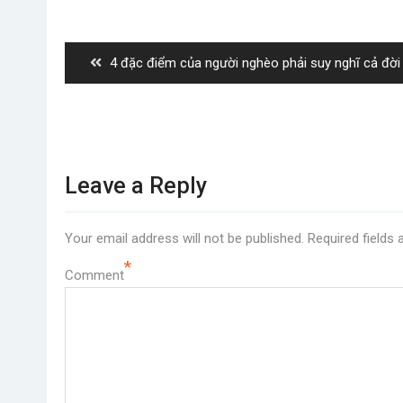
Post
navigation
Previous
4 đặc điểm của người nghèo phải suy nghĩ cả đời
post:
Leave a Reply
Your email address will not be published.
Required fields
*
Comment