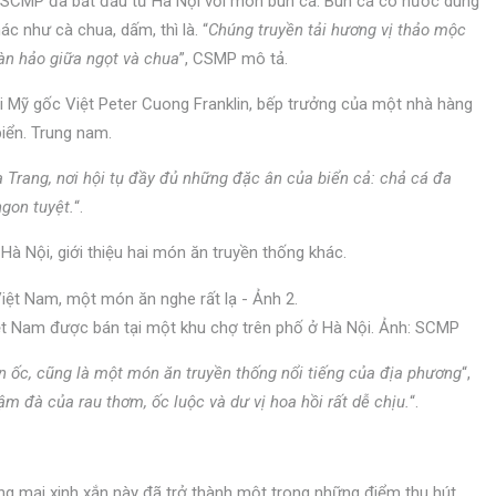
a SCMP đã bắt đầu từ Hà Nội với món bún cá. Bún cá có nước dùng
c như cà chua, dấm, thì là. “
Chúng truyền tải hương vị thảo mộc
àn hảo giữa ngọt và chua
”, CSMP mô tả.
 Mỹ gốc Việt Peter Cuong Franklin, bếp trưởng của một nhà hàng
biển. Trung nam.
 Trang, nơi hội tụ đầy đủ những đặc ân của biển cả: chả cá đa
gon tuyệt.
“.
 Nội, giới thiệu hai món ăn truyền thống khác.
t Nam được bán tại một khu chợ trên phố ở Hà Nội. Ảnh: SCMP
ún ốc, cũng là một món ăn truyền thống nổi tiếng của địa phương
“,
ậm đà của rau thơm, ốc luộc và dư vị hoa hồi rất dễ chịu.
“.
g mại xinh xắn này đã trở thành một trong những điểm thu hút