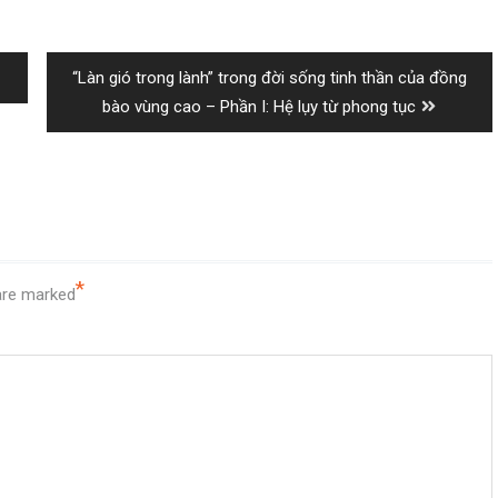
Next
“Làn gió trong lành” trong đời sống tinh thần của đồng
post:
bào vùng cao – Phần I: Hệ lụy từ phong tục
*
 are marked