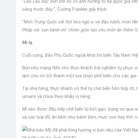
“
Cao Lầu đặc biệt bởi nó có ảnh hưởng từ ba quốc gia lớn
cảng trước đây.
”, Cường Franklin giải thích.
“
Món Trung Quốc với thịt heo ngũ vị và đậu nành, món Nhậ
Pháp với ‘vụn bánh mì’ chiên giòn tạo cho món ăn thêm l
Mì lạ
Cuối cùng, đảo Phú Quốc ngoài khơi bờ biển Tây Nam Vi
Bún riêu mang đến cho thực khách trải nghiệm tự phục v
làm cho nó trở thành một lựa chọn phổ biến cho các gia 
Tại nhà hàng, thực khách có thể tự chế biến hỗn hợp ớt, 
umami và chua theo khẩu vị riêng.
Mì xào được đầu bếp chế biến từ bột gạo, trụng sơ qua 
và các loại đồ ăn kèm như bánh tôm, mực con hay thịt. c