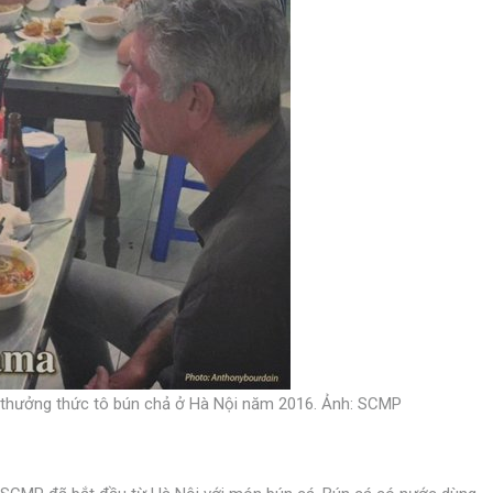
thưởng thức tô bún chả ở Hà Nội năm 2016. Ảnh: SCMP