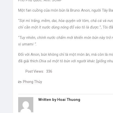
Phở Phú Quốc. Ảnh: SCMP
Một fan cuồng của món bún là Bruno Anon, người Tây Ba
“
Sợi mì trắng, mềm, dai, hòa quyện với tôm, chả cá và nướ
chỉ cần một ít nước dùng nóng đổ vào tô là được.
“, Tôi đã
“
Tuy nhiên, chính nước chấm mới khiến món bún này trở nê
vị umami “.
Đối với Anon, bún không chỉ là một món ăn, mà còn là một
đã giải thích.
Chia sẻ một tô bún với người khác [giống nh
Post Views:
336
Phong Thủy
Written by
Hoai Thuong