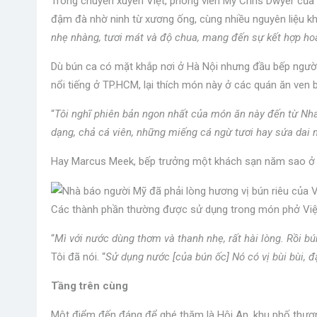
Trong chuyến xuyên Việt, phóng viên Mỹ Chris Dwyer củ
đậm đà nhờ ninh từ xương ống, cùng nhiều nguyên liệu khá
nhẹ nhàng, tươi mát và độ chua, mang đến sự kết hợp ho
Dù bún ca có mặt khắp nơi ở Hà Nội nhưng đầu bếp người
nổi tiếng ở TP.HCM, lại thích món này ở các quán ăn ven 
“
Tôi nghĩ phiên bản ngon nhất của món ăn này đến từ Nha
dạng, chả cá viên, những miếng cá ngừ tươi hay sứa dai n
Hay Marcus Meek, bếp trưởng một khách sạn năm sao ở Hà
Các thành phần thường được sử dụng trong món phở Việ
“
Mì với nước dùng thơm và thanh nhẹ, rất hài lòng. Rồi b
Tôi đã nói. “
Sử dụng nước [của bún ốc] Nó có vị bùi bùi, đ
Tầng trên cùng
Một điểm đến đáng để ghé thăm là Hội An, khu phố thươn