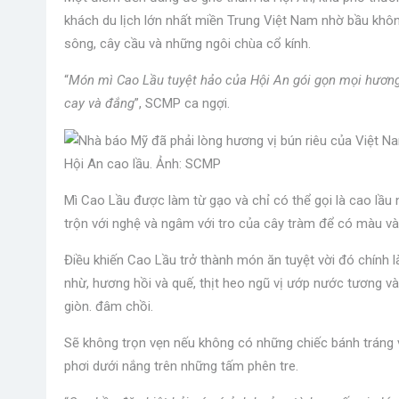
khách du lịch lớn nhất miền Trung Việt Nam nhờ bầu khô
sông, cây cầu và những ngôi chùa cổ kính.
“
Món mì Cao Lầu tuyệt hảo của Hội An gói gọn mọi hương 
cay và đắng
”, SCMP ca ngợi.
Hội An cao lầu. Ảnh: SCMP
Mì Cao Lầu được làm từ gạo và chỉ có thể gọi là cao lầu
trộn với nghệ và ngâm với tro của cây tràm để có màu vàn
Điều khiến Cao Lầu trở thành món ăn tuyệt vời đó chính 
nhừ, hương hồi và quế, thịt heo ngũ vị ướp nước tương và
giòn. đâm chồi.
Sẽ không trọn vẹn nếu không có những chiếc bánh tráng
phơi dưới nắng trên những tấm phên tre.