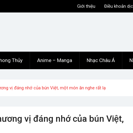
Giới thiệu
Điều khoản dịc
hong Thủy
Anime – Manga
Nhạc Châu Á
N
ơng vị đáng nhớ của bún Việt, một món ăn nghe rất lạ
ương vị đáng nhớ của bún Việt,