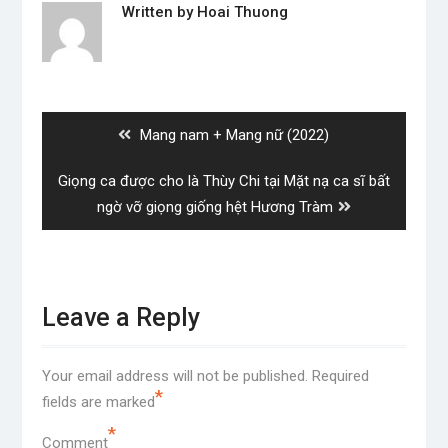
Written by
Hoai Thuong
Post
navigation
Previous
Mang nam + Mang nữ (2022)
post:
Next
Giọng ca được cho là Thùy Chi tại Mặt nạ ca sĩ bất
post:
ngờ vỡ giọng giống hệt Hương Tràm
Leave a Reply
Your email address will not be published.
Required
*
fields are marked
*
Comment