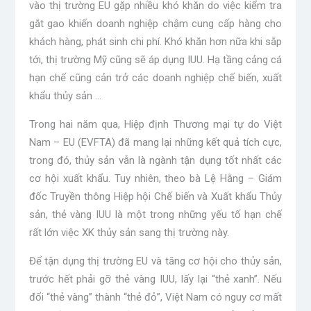
vào thị trường EU gặp nhiều khó khăn do việc kiểm tra
gắt gao khiến doanh nghiệp chậm cung cấp hàng cho
khách hàng, phát sinh chi phí. Khó khăn hơn nữa khi sắp
tới, thị trường Mỹ cũng sẽ áp dụng IUU. Hạ tầng cảng cá
hạn chế cũng cản trở các doanh nghiệp chế biến, xuất
khẩu thủy sản …
Trong hai năm qua, Hiệp định Thương mại tự do Việt
Nam – EU (EVFTA) đã mang lại những kết quả tích cực,
trong đó, thủy sản vẫn là ngành tận dụng tốt nhất các
cơ hội xuất khẩu. Tuy nhiên, theo bà Lệ Hằng – Giám
đốc Truyền thông Hiệp hội Chế biến và Xuất khẩu Thủy
sản, thẻ vàng IUU là một trong những yếu tố hạn chế
rất lớn việc XK thủy sản sang thị trường này.
Để tận dụng thị trường EU và tăng cơ hội cho thủy sản,
trước hết phải gỡ thẻ vàng IUU, lấy lại “thẻ xanh”. Nếu
đổi “thẻ vàng” thành “thẻ đỏ”, Việt Nam có nguy cơ mất