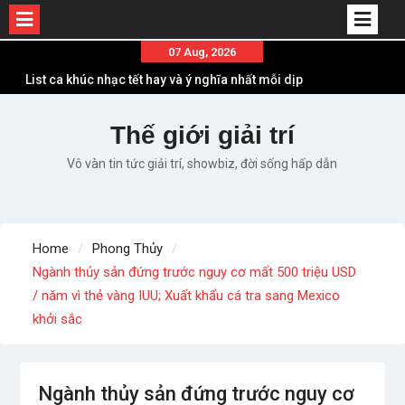
Skip
07 Aug, 2026
to
Em ơi lên phố – Minh Vương: Màn comeback
content
“ngoạn mục” với triệu view
Những ca khúc nhạc xuân “sặc mùi” quảng cáo
Thế giới giải trí
nhưng vẫn ấn tượng
Vô vàn tin tức giải trí, showbiz, đời sống hấp dẫn
Lời bài hát Làm Gì Phải Hốt – Sản phẩm âm nhạc
chất lượng chuẩn chất JustaTee
Lời bài hát Chúng Ta của Hiện Tại – Sơn Tùng M-
TP – Full lyrics bản chuẩn
Home
Phong Thủy
List ca khúc nhạc tết hay và ý nghĩa nhất mỗi dịp
Ngành thủy sản đứng trước nguy cơ mất 500 triệu USD
xuân về
/ năm vì thẻ vàng IUU; Xuất khẩu cá tra sang Mexico
khởi sắc
Ngành thủy sản đứng trước nguy cơ