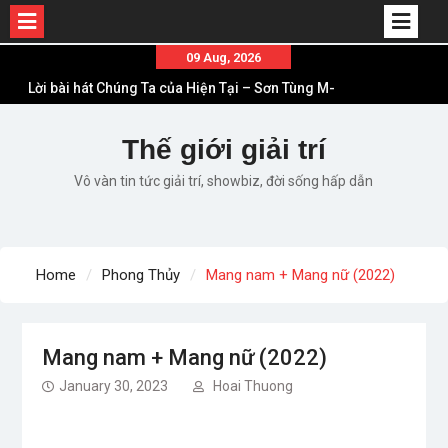
Skip
09 Aug, 2026
to
Lời bài hát Chúng Ta của Hiện Tại – Sơn Tùng M-
content
TP – Full lyrics bản chuẩn
List ca khúc nhạc tết hay và ý nghĩa nhất mỗi dịp
Thế giới giải trí
xuân về
Vô vàn tin tức giải trí, showbiz, đời sống hấp dẫn
Em ơi lên phố – Minh Vương: Màn comeback
“ngoạn mục” với triệu view
Những ca khúc nhạc xuân “sặc mùi” quảng cáo
nhưng vẫn ấn tượng
Home
Phong Thủy
Mang nam + Mang nữ (2022)
Lời bài hát Làm Gì Phải Hốt – Sản phẩm âm nhạc
chất lượng chuẩn chất JustaTee
Mang nam + Mang nữ (2022)
January 30, 2023
Hoai Thuong