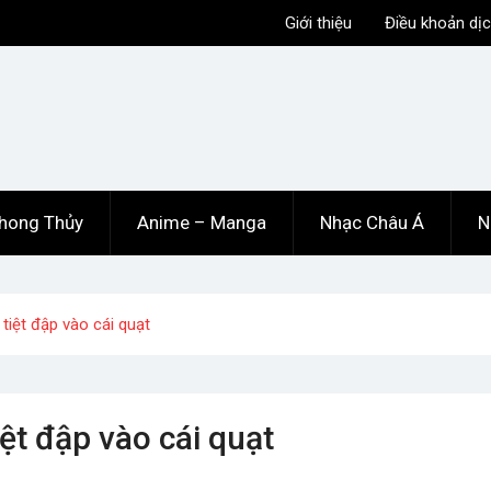
Giới thiệu
Điều khoản dịc
hong Thủy
Anime – Manga
Nhạc Châu Á
N
 tiệt đập vào cái quạt
iệt đập vào cái quạt