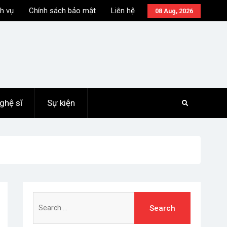
h vụ
Chính sách bảo mật
Liên hệ
08 Aug, 2026
ghệ sĩ
Sự kiện
Search
for: