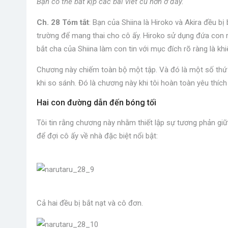
Bạn có thể bắt kịp các bài viết cũ hơn ở đây.
Ch. 28 Tóm tắt
: Bạn của Shiina là Hiroko và Akira đều b
trường để mang thai cho cô ấy. Hiroko sử dụng đứa con 
bắt cha của Shiina làm con tin với mục đích rõ ràng là khi
Chương này chiếm toàn bộ một tập. Và đó là một số thứ 
khi so sánh. Đó là chương này khi tôi hoàn toàn yêu thích
Hai con đường dẫn đến bóng tối
Tôi tin rằng chương này nhằm thiết lập sự tương phản giữ
để đợi cô ấy về nhà đặc biệt nổi bật:
Cả hai đều bị bắt nạt và cô đơn.