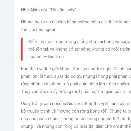
Như Akira nói, “Tôi cũng vậy.”
Nhưng họ tự an ủi mình bằng những cách giải thích khác 
thế giới bên ngoài.
Để minh họa, môi trường giống như cái bóng và cuộc
thể tồn tại, và không có sự sống, không có môi trườ
của nó. — Nichiren
Bản thân và thế giới không độc lập như trẻ nghĩ. Chính cái tô
phần lớn lỗi thực sự là do cô ấy, nhưng không phải phần còn
ràng những kẻ bắt nạt cô phải chịu phần lớn trách nhiệm.
Thay vào đó, cô ấy hướng một phần sự tức giận của mình
Quay trở lại câu nói của Nichiren, thật thú vị khi anh ấy 
bộ truyện tranh về “những con rồng bóng tối”. Chúng ta
của chủ nhân chúng, không có cái bóng nào có thể tồn t
chúng… và những con rồng có lẽ là đại diện cho chính thế g