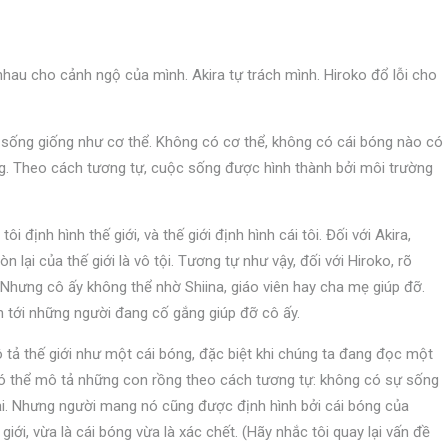
nhau cho cảnh ngộ của mình. Akira tự trách mình. Hiroko đổ lỗi cho
 sống giống như cơ thể. Không có cơ thể, không có cái bóng nào có
ng. Theo cách tương tự, cuộc sống được hình thành bởi môi trường
i định hình thế giới, và thế giới định hình cái tôi. Đối với Akira,
 lại của thế giới là vô tội. Tương tự như vậy, đối với Hiroko, rõ
 Nhưng cô ấy không thể nhờ Shiina, giáo viên hay cha mẹ giúp đỡ.
 tới những người đang cố gắng giúp đỡ cô ấy.
mô tả thế giới như một cái bóng, đặc biệt khi chúng ta đang đọc một
 có thể mô tả những con rồng theo cách tương tự: không có sự sống
ại. Nhưng người mang nó cũng được định hình bởi cái bóng của
iới, vừa là cái bóng vừa là xác chết. (Hãy nhắc tôi quay lại vấn đề