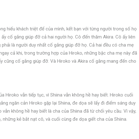
lòng hiếu khách triệt để của mình, kết bạn với từng người trong số họ
y cố gắng giúp đỡ cả hai người họ. Cô đến thăm Akira. Cô ấy liên
 phải là người duy nhất cố gắng giúp đỡ họ. Cả hai đều có cha mẹ
ngay cả khi, trong trường hợp của Hiroko, những bậc cha mẹ này đã
 ấy cũng cố gắng giúp đỡ. Và Hiroko và Akira cố gắng mang đến cho
a Hiroko vẫn tiếp tục, vì Shiina vẫn không hề hay biết. Hiroko cuối
ắng ngăn cản Hiroko gặp lại Shiina, đe dọa sẽ lấy đi điểm sáng duy
vẫn không hề hay biết là cha của Shiina đã từ chối yêu cầu. Vì vậy,
, những kẻ bắt nạt cô, và cuối cùng đe dọa giết cha của Shiina.