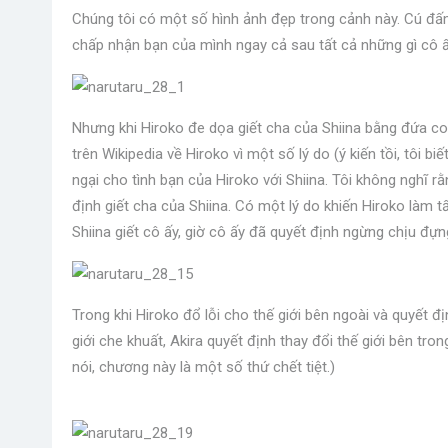
Chúng tôi có một số hình ảnh đẹp trong cảnh này. Cú đấ
chấp nhận bạn của mình ngay cả sau tất cả những gì cô ấ
Nhưng khi Hiroko đe dọa giết cha của Shiina bằng đứa con
trên Wikipedia về Hiroko vì một số lý do (ý kiến ​​​​tồi, tôi 
ngại cho tình bạn của Hiroko với Shiina. Tôi không nghĩ r
định giết cha của Shiina. Có một lý do khiến Hiroko làm t
Shiina giết cô ấy, giờ cô ấy đã quyết định ngừng chịu đựn
Trong khi Hiroko đổ lỗi cho thế giới bên ngoài và quyết đị
giới che khuất, Akira quyết định thay đổi thế giới bên tro
nói, chương này là một số thứ chết tiệt.)