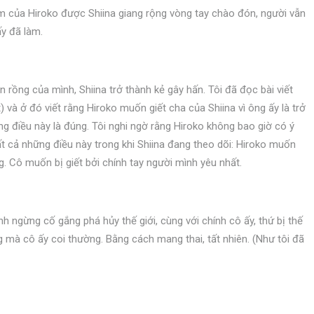
m của Hiroko được Shiina giang rộng vòng tay chào đón, người vẫn
y đã làm.
 rồng của mình, Shiina trở thành kẻ gây hấn. Tôi đã đọc bài viết
biết) và ở đó viết rằng Hiroko muốn giết cha của Shiina vì ông ấy là trở
ằng điều này là đúng. Tôi nghi ngờ rằng Hiroko không bao giờ có ý
ất cả những điều này trong khi Shiina đang theo dõi: Hiroko muốn
g. Cô muốn bị giết bởi chính tay người mình yêu nhất.
nh ngừng cố gắng phá hủy thế giới, cùng với chính cô ấy, thứ bị thế
ng mà cô ấy coi thường. Bằng cách mang thai, tất nhiên. (Như tôi đã