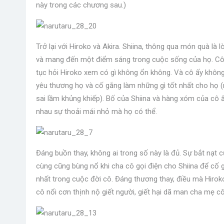
này trong các chương sau.)
Trở lại với Hiroko và Akira. Shiina, thông qua món quà là 
và mang đến một điểm sáng trong cuộc sống của họ. Cô ấ
tục hỏi Hiroko xem có gì không ổn không. Và cô ấy không
yêu thương họ và cố gắng làm những gì tốt nhất cho họ (
sai lầm khủng khiếp). Bố của Shiina và hàng xóm của cô
nhau sự thoải mái nhỏ mà họ có thể.
Đáng buồn thay, không ai trong số này là đủ. Sự bắt nạt củ
cùng cũng bùng nổ khi cha cô gọi điện cho Shiina để cố g
nhất trong cuộc đời cô. Đáng thương thay, điều mà Hiroko 
cô nổi cơn thịnh nộ giết người, giết hại dã man cha mẹ cô