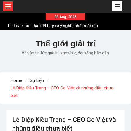
List ca khúc nhạc tết hay và ý nghĩa nhất mỗi dịp
Skip
08 Aug, 2026
xuân về
to
Em ơi lên phố – Minh Vương: Màn comeback
content
“ngoạn mục” với triệu view
Thế giới giải trí
Những ca khúc nhạc xuân “sặc mùi” quảng cáo
nhưng vẫn ấn tượng
Vô vàn tin tức giải trí, showbiz, đời sống hấp dẫn
Lời bài hát Làm Gì Phải Hốt – Sản phẩm âm nhạc
chất lượng chuẩn chất JustaTee
Lời bài hát Chúng Ta của Hiện Tại – Sơn Tùng M-
TP – Full lyrics bản chuẩn
Home
Sự kiện
Lê Diệp Kiều Trang – CEO Go Việt và những điều chưa
biết
Lê Diệp Kiều Trang – CEO Go Việt và
những điều chưa biết