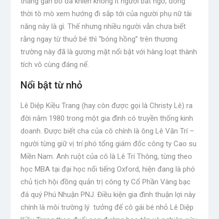
tháng gắn bó đã khiến không ít người bất ngờ, đồng
thời tò mò xem hướng đi sắp tới của người phụ nữ tài
năng này là gì. Thế nhưng nhiều người vẫn chưa biết
rằng ngay từ thuở bé thì “bóng hồng” trên thương
trường này đã là gương mặt nổi bật với hàng loạt thành
tích vô cùng đáng nể.
Nổi bật từ nhỏ
Lê Diệp Kiều Trang (hay còn được gọi là Christy Lê) ra
đời năm 1980 trong một gia đình có truyền thống kinh
doanh. Được biết cha của cô chính là ông Lê Văn Trí –
người từng giữ vị trí phó tổng giám đốc công ty Cao su
Miền Nam. Anh ruột của cô là Lê Trí Thông, từng theo
học MBA tại đại học nổi tiếng Oxford, hiện đang là phó
chủ tịch hội đồng quản trị công ty Cổ Phần Vàng bạc
đá quý Phú Nhuận PNJ. Điều kiện gia đình thuận lợi này
chính là môi trường lý tưởng để cô gái bé nhỏ Lê Diệp