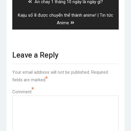
Previous
Ăn chay 1 tháng 10 ngày là ngày gì?
post:
Next
Kaiju số 8 được chuyển thể thành anime! | Tin tức
post:
Anime
Leave a Reply
Your email address will not be published.
Required
*
fields are marked
*
Comment