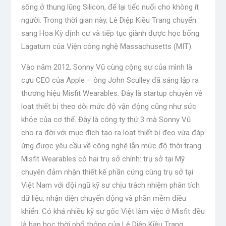
sống ở thung lũng Silicon, để lại tiếc nuối cho không ít
người. Trong thời gian này, Lê Diệp Kiều Trang chuyển
sang Hoa Kỳ định cư và tiếp tục giành được học bổng
Lagaturn của Viện công nghệ Massachusetts (MIT).
Vào năm 2012, Sonny Vũ cùng cộng sự của mình là
cựu CEO của Apple – ông John Sculley đã sáng lập ra
thương hiệu Misfit Wearables. Đây là startup chuyên về
loạt thiết bị theo dõi mức độ vận động cũng như sức
khỏe của cơ thể. Đây là công ty thứ 3 mà Sonny Vũ
cho ra đời với mục đích tạo ra loạt thiết bị đeo vừa đáp
ứng được yêu cầu về công nghệ lẫn mức độ thời trang.
Misfit Wearables có hai trụ sở chính: trụ sở tại Mỹ
chuyên đảm nhận thiết kế phần cứng cùng trụ sở tại
Việt Nam với đội ngũ kỹ sư chịu trách nhiệm phân tích
dữ liệu, nhận diện chuyển động và phần mềm điều
khiển. Có khá nhiều kỹ sư gốc Việt làm việc ở Misfit đều
là bạn học thời phổ thông của Lê Diệp Kiều Trang.