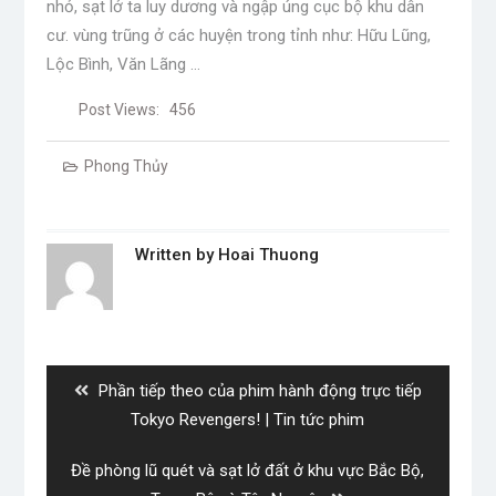
nhỏ, sạt lở ta luy dương và ngập úng cục bộ khu dân
cư. vùng trũng ở các huyện trong tỉnh như: Hữu Lũng,
Lộc Bình, Văn Lãng …
Post Views:
456
Phong Thủy
Written by
Hoai Thuong
Post
navigation
Previous
Phần tiếp theo của phim hành động trực tiếp
post:
Tokyo Revengers! | Tin tức phim
Next
Đề phòng lũ quét và sạt lở đất ở khu vực Bắc Bộ,