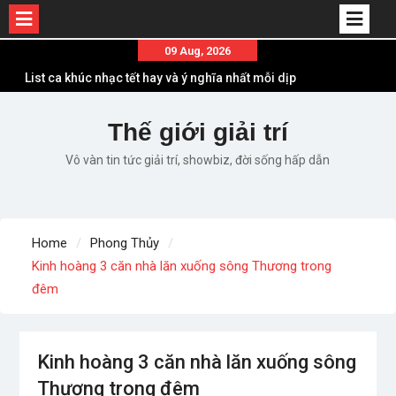
Skip
09 Aug, 2026
to
List ca khúc nhạc tết hay và ý nghĩa nhất mỗi dịp
content
xuân về
Em ơi lên phố – Minh Vương: Màn comeback
Thế giới giải trí
“ngoạn mục” với triệu view
Vô vàn tin tức giải trí, showbiz, đời sống hấp dẫn
Những ca khúc nhạc xuân “sặc mùi” quảng cáo
nhưng vẫn ấn tượng
Lời bài hát Làm Gì Phải Hốt – Sản phẩm âm nhạc
chất lượng chuẩn chất JustaTee
Home
Phong Thủy
Lời bài hát Chúng Ta của Hiện Tại – Sơn Tùng M-
Kinh hoàng 3 căn nhà lăn xuống sông Thương trong
TP – Full lyrics bản chuẩn
đêm
Kinh hoàng 3 căn nhà lăn xuống sông
Thương trong đêm