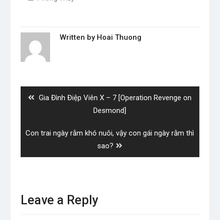
Written by
Hoai Thuong
Post
navigation
Previous
Gia Đình Điệp Viên X – 7 [Operation Revenge on
post:
Desmond]
Next
Con trai ngày rằm khó nuôi, vậy con gái ngày rằm thì
post:
sao?
Leave a Reply