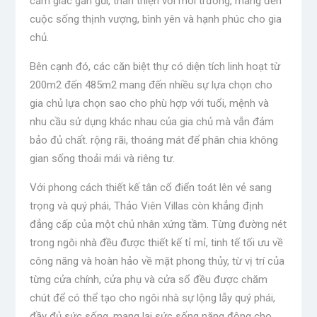
cảm giác gần gũi, thân thiện với môi trường, mang đến
cuộc sống thịnh vượng, bình yên và hạnh phúc cho gia
chủ.
Bên cạnh đó, các căn biệt thự có diện tích linh hoạt từ
200m2 đến 485m2 mang đến nhiều sự lựa chọn cho
gia chủ lựa chọn sao cho phù hợp với tuổi, mệnh và
nhu cầu sử dụng khác nhau của gia chủ mà vẫn đảm
bảo đủ chất. rộng rãi, thoáng mát để phân chia không
gian sống thoải mái và riêng tư.
Với phong cách thiết kế tân cổ điển toát lên vẻ sang
trọng và quý phái, Thảo Viên Villas còn khẳng định
đẳng cấp của một chủ nhân xứng tầm. Từng đường nét
trong ngôi nhà đều được thiết kế tỉ mỉ, tinh tế tối ưu về
công năng và hoàn hảo về mặt phong thủy, từ vị trí của
từng cửa chính, cửa phụ và cửa sổ đều được chăm
chút để có thể tạo cho ngôi nhà sự lộng lẫy quý phái,
đầy đủ sức sống, mang lại sức sống năng động cho