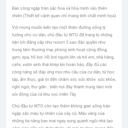
Ban công ngập tràn sắc hoa và hòa mình vào thiên
nhiên (Thiết kế cảnh quan chỉ mang tính chất minh họa)
Với mong muốn kiến ​​tạo một thiên đường sống lý
tưởng cho cư dân, chủ đầu tư WTO đã trang bị những
tiện ích đẳng cấp như resort 5 sao đặc quyền như
trung tâm thương mại, phòng sinh hoạt cộng đồng,
gym, spa, hồ bơi. Hồ bơi người lớn và trẻ em, nhà hàng,
cafe, vườn sinh thái khép kín hoàn hảo, đầy đủ các
công năng sẽ đáp ứng mọi nhu cầu của cư dân, từ học
tập, ẩm thực, giải trí đến chăm sóc sức khỏe. sức khỏe,
nghỉ ngơi, thư giãn… biến nơi đây thành trung tâm mới
sôi động của cả khu vực miền Tây.
Chủ đầu tư WTO còn tạo thêm không gian sống tràn
ngập sắc màu tự nhiên của cây cỏ; Màu vàng của
những tia nắng ban mai ngay xung quanh ngôi nhà tạo