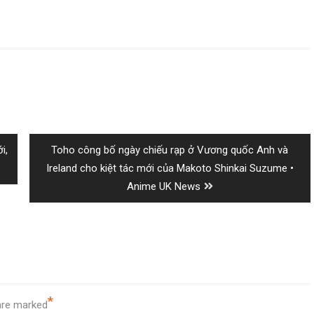
Next
i,
Toho công bố ngày chiếu rạp ở Vương quốc Anh và
post:
Ireland cho kiệt tác mới của Makoto Shinkai Suzume •
Anime UK News
*
 are marked