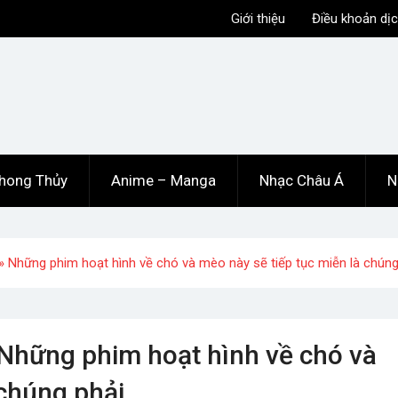
Giới thiệu
Điều khoản dịc
hong Thủy
Anime – Manga
Nhạc Châu Á
N
 Những phim hoạt hình về chó và mèo này sẽ tiếp tục miễn là chúng
Những phim hoạt hình về chó và
 chúng phải