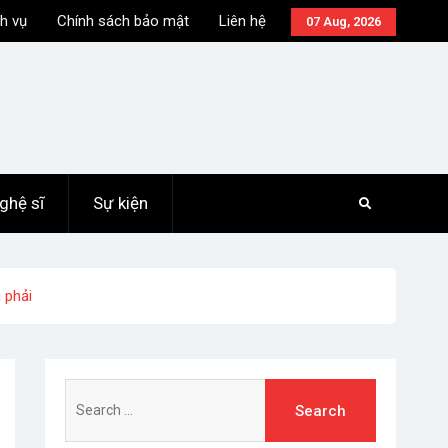
h vụ
Chính sách bảo mật
Liên hệ
07 Aug, 2026
ghệ sĩ
Sự kiện
 phải
Search
for: