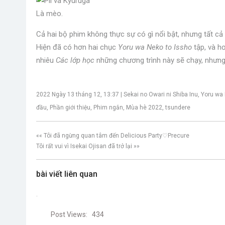
Là mèo.
Cả hai bộ phim không thực sự có gì nổi bật, nhưng tất cả 
Hiện đã có hơn hai chục
Yoru wa Neko to Issho
tập, và h
nhiêu
Các lớp học
những chương trình này sẽ chạy, nhưn
2022 Ngày 13 tháng 12, 13:37 | Sekai no Owari ni Shiba Inu, Yoru wa
đầu, Phần giới thiệu, Phim ngắn, Mùa hè 2022, tsundere
«« Tôi đã ngừng quan tâm đến Delicious Party♡Precure
Tôi rất vui vì Isekai Ojisan đã trở lại »»
bài viết liên quan
.
Post Views:
434