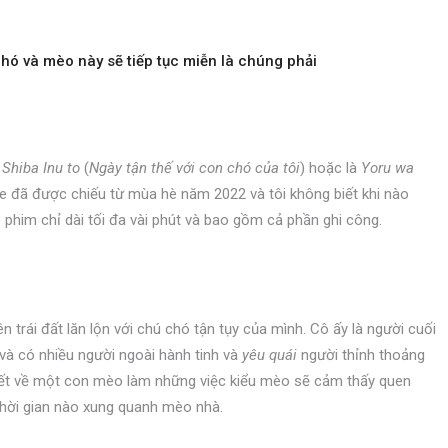
ó và mèo này sẽ tiếp tục miễn là chúng phải
 Shiba Inu to
(
Ngày tận thế với con chó của tôi
) hoặc là
Yoru wa
e đã được chiếu từ mùa hè năm 2022 và tôi không biết khi nào
p phim chỉ dài tối đa vài phút và bao gồm cả phần ghi công.
n trái đất lăn lộn với chú chó tận tụy của mình. Cô ấy là người cuối
 và có nhiều người ngoài hành tinh và
yêu quái
người thỉnh thoảng
tiết về một con mèo làm những việc kiểu mèo sẽ cảm thấy quen
 thời gian nào xung quanh mèo nhà.