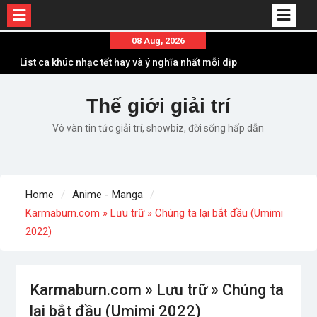
Skip
08 Aug, 2026
to
List ca khúc nhạc tết hay và ý nghĩa nhất mỗi dịp
content
xuân về
Em ơi lên phố – Minh Vương: Màn comeback
Thế giới giải trí
“ngoạn mục” với triệu view
Vô vàn tin tức giải trí, showbiz, đời sống hấp dẫn
Những ca khúc nhạc xuân “sặc mùi” quảng cáo
nhưng vẫn ấn tượng
Lời bài hát Làm Gì Phải Hốt – Sản phẩm âm nhạc
chất lượng chuẩn chất JustaTee
Home
Anime - Manga
Lời bài hát Chúng Ta của Hiện Tại – Sơn Tùng M-
Karmaburn.com » Lưu trữ » Chúng ta lại bắt đầu (Umimi
TP – Full lyrics bản chuẩn
2022)
Karmaburn.com » Lưu trữ » Chúng ta
lại bắt đầu (Umimi 2022)