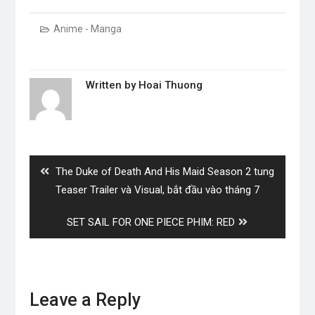
Anime - Manga
Written by
Hoai Thuong
Post
navigation
Previous
The Duke of Death And His Maid Season 2 tung
post:
Teaser Trailer và Visual, bắt đầu vào tháng 7
Next
SET SAIL FOR ONE PIECE PHIM: RED
post:
Leave a Reply