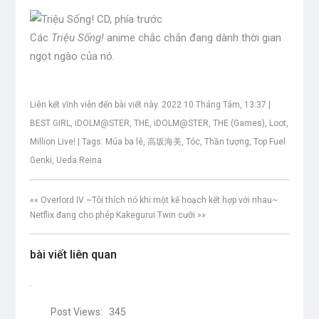
Các
Triệu Sống!
anime chắc chắn đang dành thời gian
ngọt ngào của nó.
Liên kết vĩnh viễn đến bài viết này. 2022 10 Tháng Tám, 13:37 |
BEST GIRL, iDOLM@STER, THE, iDOLM@STER, THE (Games), Loot,
Million Live! | Tags: Múa ba lê, 高坂海美, Tóc, Thần tượng, Top Fuel
Genki, Ueda Reina
«« Overlord IV ~Tôi thích nó khi một kế hoạch kết hợp với nhau~
Netflix đang cho phép Kakegurui Twin cưỡi »»
bài viết liên quan
.
Post Views:
345