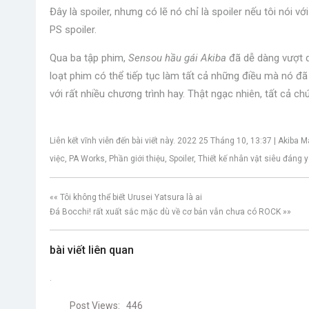
Đây là spoiler, nhưng có lẽ nó chỉ là spoiler nếu tôi nói với
PS spoiler.
Qua ba tập phim,
Sensou hầu gái Akiba
đã dễ dàng vượt qu
loạt phim có thể tiếp tục làm tất cả những điều mà nó đ
với rất nhiều chương trình hay. Thật ngạc nhiên, tất cả chú
Liên kết vĩnh viễn đến bài viết này. 2022 25 Tháng 10, 13:37 | Akiba
việc, PA Works, Phần giới thiệu, Spoiler, Thiết kế nhân vật siêu đáng y
«« Tôi không thể biết Urusei Yatsura là ai
Đá Bocchi! rất xuất sắc mặc dù về cơ bản vẫn chưa có ROCK »»
bài viết liên quan
.
Post Views:
446