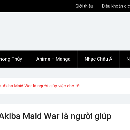
Giới thiệu
Điều khoản dịc
hong Thủy
Anime – Manga
Nhạc Châu Á
N
 Akiba Maid War là người giúp việc cho tôi
Akiba Maid War là người giúp