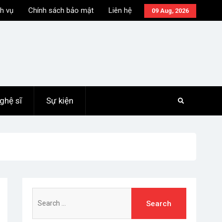
h vụ
Chính sách bảo mật
Liên hệ
09 Aug, 2026
ghệ sĩ
Sự kiện
Search
for: