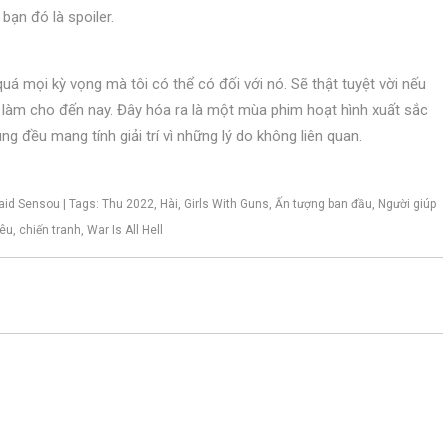
 bạn đó là spoiler.
á mọi kỳ vọng mà tôi có thể có đối với nó. Sẽ thật tuyệt vời nếu
ã làm cho đến nay. Đây hóa ra là một mùa phim hoạt hình xuất sắc
ng đều mang tính giải trí vì những lý do không liên quan.
 Maid Sensou | Tags: Thu 2022, Hài, Girls With Guns, Ấn tượng ban đầu, Người giúp
êu, chiến tranh, War Is All Hell