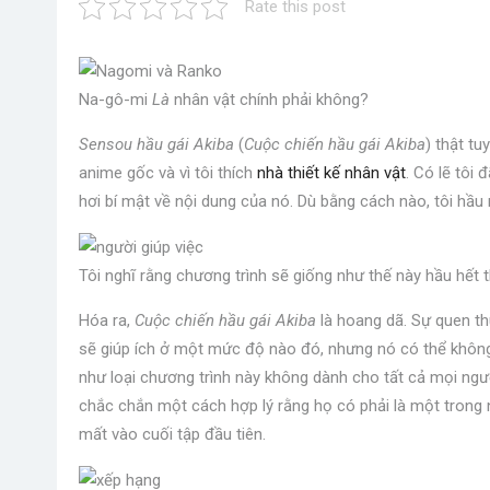
Rate this post
Na-gô-mi
Là
nhân vật chính phải không?
Sensou hầu gái Akiba
(
Cuộc chiến hầu gái Akiba
) thật tu
anime gốc và vì tôi thích
nhà thiết kế nhân vật
. Có lẽ tôi
hơi bí mật về nội dung của nó. Dù bằng cách nào, tôi hầu
Tôi nghĩ rằng chương trình sẽ giống như thế này hầu hết t
Hóa ra,
Cuộc chiến hầu gái Akiba
là hoang dã. Sự quen t
sẽ giúp ích ở một mức độ nào đó, nhưng nó có thể không 
như loại chương trình này không dành cho tất cả mọi ng
chắc chắn một cách hợp lý rằng họ có phải là một trong 
mất vào cuối tập đầu tiên.