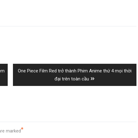
Next
iệm
One Piece Film Red trở thành Phim Anime thứ 4 mọi thời
post:
đại trên toàn cầu
*
 are marked