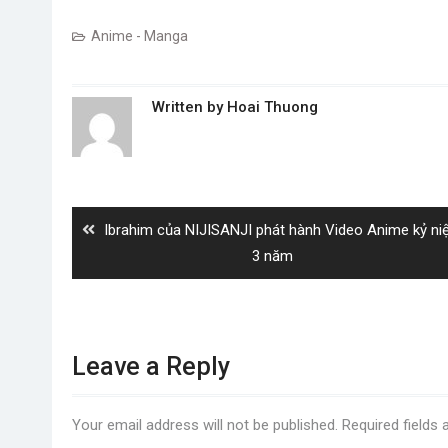
Anime - Manga
Written by
Hoai Thuong
Post
navigation
Previous
Ibrahim của NIJISANJI phát hành Video Anime kỷ n
post:
3 năm
Leave a Reply
Your email address will not be published.
Required fields