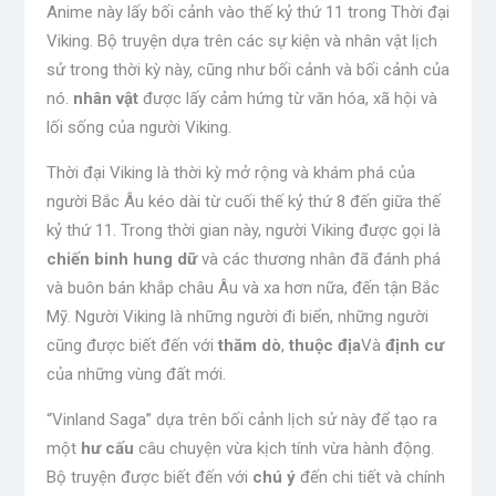
Anime này lấy bối cảnh vào thế kỷ thứ 11 trong Thời đại
Viking. Bộ truyện dựa trên các sự kiện và nhân vật lịch
sử trong thời kỳ này, cũng như bối cảnh và bối cảnh của
nó.
nhân vật
được lấy cảm hứng từ văn hóa, xã hội và
lối sống của người Viking.
Thời đại Viking là thời kỳ mở rộng và khám phá của
người Bắc Âu kéo dài từ cuối thế kỷ thứ 8 đến giữa thế
kỷ thứ 11. Trong thời gian này, người Viking được gọi là
chiến binh hung dữ
và các thương nhân đã đánh phá
và buôn bán khắp châu Âu và xa hơn nữa, đến tận Bắc
Mỹ. Người Viking là những người đi biển, những người
cũng được biết đến với
thăm dò
,
thuộc địa
Và
định cư
của những vùng đất mới.
“Vinland Saga” dựa trên bối cảnh lịch sử này để tạo ra
một
hư cấu
câu chuyện vừa kịch tính vừa hành động.
Bộ truyện được biết đến với
chú ý
đến chi tiết và chính