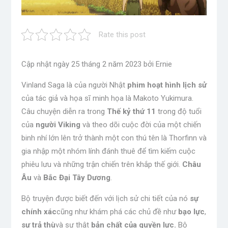
Rate this post
Cập nhật ngày 25 tháng 2 năm 2023 bởi Ernie
Vinland Saga là của người Nhật
phim hoạt hình lịch sử
của tác giả và họa sĩ minh họa là Makoto Yukimura.
Câu chuyện diễn ra trong
Thế kỷ thứ 11
trong độ tuổi
của
người Viking
và theo dõi cuộc đời của một chiến
binh nhí lớn lên trở thành một con thú tên là Thorfinn và
gia nhập một nhóm lính đánh thuê để tìm kiếm cuộc
phiêu lưu và những trận chiến trên khắp thế giới.
Châu
Âu
và
Bắc Đại Tây Dương
.
Bộ truyện được biết đến với lịch sử chi tiết của nó
sự
chính xác
cũng như khám phá các chủ đề như
bạo lực
,
sự trả thù
và sự thật
bản chất của quyền lực.
Bộ