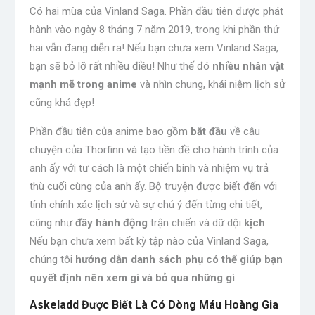
Có hai mùa của Vinland Saga. Phần đầu tiên được phát
hành vào ngày 8 tháng 7 năm 2019, trong khi phần thứ
hai vẫn đang diễn ra! Nếu bạn chưa xem Vinland Saga,
bạn sẽ bỏ lỡ rất nhiều điều! Như thế đó
nhiều nhân vật
mạnh mẽ trong anime
và nhìn chung, khái niệm lịch sử
cũng khá đẹp!
Phần đầu tiên của anime bao gồm
bắt đầu
về câu
chuyện của Thorfinn và tạo tiền đề cho hành trình của
anh ấy với tư cách là một chiến binh và nhiệm vụ trả
thù cuối cùng của anh ấy. Bộ truyện được biết đến với
tính chính xác lịch sử và sự chú ý đến từng chi tiết,
cũng như
đầy hành động
trận chiến và dữ dội
kịch
.
Nếu bạn chưa xem bất kỳ tập nào của Vinland Saga,
chúng tôi
hướng dẫn danh sách phụ có thể giúp bạn
quyết định nên xem gì và bỏ qua những gì
.
Askeladd Được Biết Là Có Dòng Máu Hoàng Gia