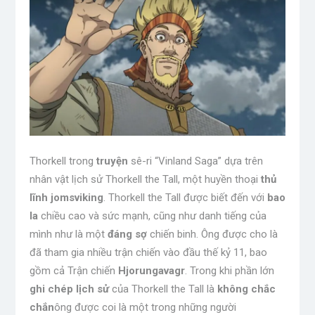
Thorkell trong
truyện
sê-ri “Vinland Saga” dựa trên
nhân vật lịch sử Thorkell the Tall, một huyền thoại
thủ
lĩnh jomsviking
. Thorkell the Tall được biết đến với
bao
la
chiều cao và sức mạnh, cũng như danh tiếng của
mình như là một
đáng sợ
chiến binh. Ông được cho là
đã tham gia nhiều trận chiến vào đầu thế kỷ 11, bao
gồm cả Trận chiến
Hjorungavagr
. Trong khi phần lớn
ghi chép lịch sử
của Thorkell the Tall là
không chắc
chắn
ông được coi là một trong những người