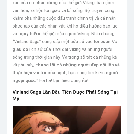
xác của nó
chân dung
của thế giới Viking, bao gồm
văn hóa, xã hội, tôn giáo và lối sống. Bộ truyện cũng
khám phá những cuộc đấu tranh chính trị và cá nhân
phức tạp của các nhân vật, khi họ điều hướng bạo lực
và
nguy hiểm
thế giới của người Viking. Nhìn chung,
“Vinland Saga” cung cấp một cửa sổ vào
lôi cuốn
Và
giàu có
lịch sử của Thời đại Viking và những người
sống trong thời gian này. Và trong số tất cả những kẻ
vũ phu này,
chúng tôi có những người đẹp nổi lên và
thực hiện vai trò của họ
oh, bạn đang tìm kiếm
người
ngoại quốc
? Ha ha! bạn hiểu đúng rồi!
Vinland Saga Lần Đầu Tiên Được Phát Sóng Tại
Mỹ