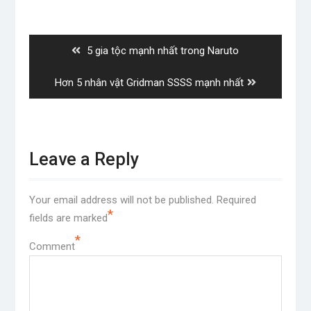
Post
navigation
Previous
5 gia tộc mạnh nhất trong Naruto
post:
Next
Hơn 5 nhân vật Gridman SSSS mạnh nhất
post:
Leave a Reply
Your email address will not be published.
Required
*
fields are marked
*
Comment