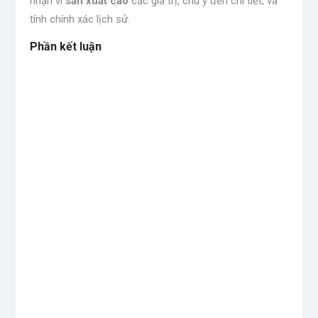
nhận vì
sản xuất cao
các giá trị, chú ý đến chi tiết, và
tính chính xác lịch sử.
Phần kết luận