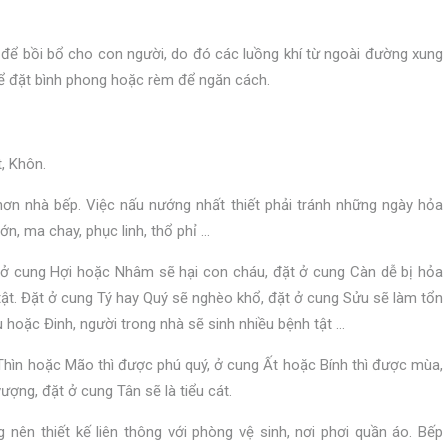
 để bồi bổ cho con người, do đó các luồng khí từ ngoài đường xung
hể đặt bình phong hoặc rèm để ngăn cách.
t, Khôn.
hơn nhà bếp. Việc nấu nướng nhất thiết phải tránh những ngày hỏa
lớn, ma chay, phục linh, thổ phỉ …
t ở cung Hợi hoặc Nhâm sẽ hại con cháu, đặt ở cung Càn dễ bị hỏa
tật. Đặt ở cung Tý hay Quý sẽ nghèo khổ, đặt ở cung Sửu sẽ làm tổn
u hoặc Đinh, người trong nhà sẽ sinh nhiều bệnh tật …
Thìn hoặc Mão thì được phú quý, ở cung Ất hoặc Bính thì được mùa,
ượng, đặt ở cung Tân sẽ là tiểu cát.
nên thiết kế liên thông với phòng vệ sinh, nơi phơi quần áo. Bếp