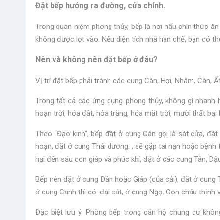
Đặt bếp hướng ra đường, cửa chính.
Trong quan niệm phong thủy, bếp là nơi nấu chín thức ăn
không được lọt vào. Nếu diện tích nhà hạn chế, bạn có t
Nên và không nên đặt bếp ở đâu?
Vị trí đặt bếp phải tránh các cung Càn, Hợi, Nhâm, Càn, Ấ
Trong tất cả các ứng dụng phong thủy, không gì nhanh 
hoạn trời, hỏa đất, hỏa trăng, hỏa mặt trời, mười thất bại 
Theo “Đạo kinh”, bếp đặt ở cung Càn gọi là sát cửa, đặ
hoạn, đặt ở cung Thái dương. , sẽ gặp tai nạn hoặc bệnh 
hại đến sáu con giáp và phúc khí, đặt ở các cung Tân, Dậ
Bếp nên đặt ở cung Dần hoặc Giáp (của cải), đặt ở cung 
ở cung Canh thì có. đại cát, ở cung Ngọ. Con cháu thịnh v
Đặc biệt lưu ý: Phòng bếp trong căn hộ chung cư không 