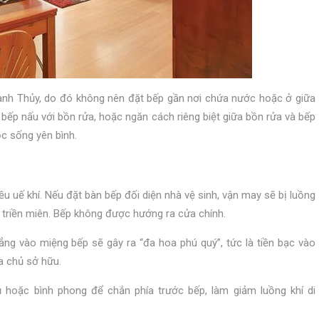
ành Thủy, do đó không nên đặt bếp gần nơi chứa nước hoặc ở giữa
 bếp nấu với bồn rửa, hoặc ngăn cách riêng biệt giữa bồn rửa và bếp
c sống yên bình.
iều uế khí. Nếu đặt bàn bếp đối diện nhà vệ sinh, vận may sẽ bị luồng
ật triền miên. Bếp không được hướng ra cửa chính.
ng vào miệng bếp sẽ gây ra “đa hoa phú quý”, tức là tiền bạc vào
ủa chủ sở hữu.
 hoặc bình phong để chắn phía trước bếp, làm giảm luồng khí di