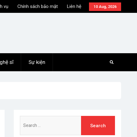
h vụ
Chính sách bảo mật
Liên hệ
10 Aug, 2026
ghệ sĩ
Sự kiện
Search
for: