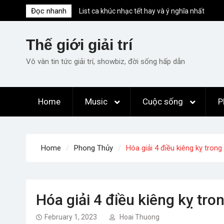
Skip
Đọc nhanh
List ca khúc nhạc tết hay và ý nghĩa nhất
to
mỗi dịp xuân về
content
Em ơi lên phố – Minh Vương: Màn
Thế giới giải trí
comeback “ngoạn mục” với triệu view
Những ca khúc nhạc xuân “sặc mùi” quảng
Vô vàn tin tức giải trí, showbiz, đời sống hấp dẫn
cáo nhưng vẫn ấn tượng
Lời bài hát Làm Gì Phải Hốt – Sản phẩm âm
nhạc chất lượng chuẩn chất JustaTee
Home
Music
Cuộc sống
P
Lời bài hát Chúng Ta của Hiện Tại – Sơn
Tùng M-TP – Full lyrics bản chuẩn
Home
Phong Thủy
Hóa giải 4 điều kiêng kỵ tron
Hóa giải 4 điều kiêng kỵ tr
February 1, 2023
Hoai Thuong