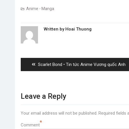
Anime - Manga
Written by
Hoai Thuong
Post
navigation
Previous
Scarlet Bond • Tin tức Anime Vương quốc Anh
post:
Leave a Reply
Your email address will not be published.
Required fields
*
Comment