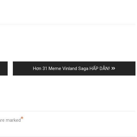
Next
Hơn 31 Meme Vinland Saga HẤP DẪN!
post:
*
 are marked