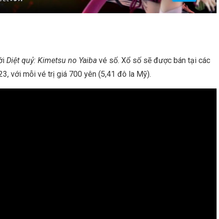
ới
Diệt quỷ: Kimetsu no Yaiba
vé số. Xổ số sẽ được bán tại các
, với mỗi vé trị giá 700 yên (5,41 đô la Mỹ).