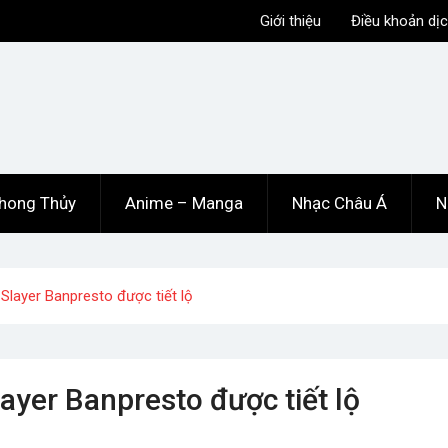
Giới thiệu
Điều khoản dịc
hong Thủy
Anime – Manga
Nhạc Châu Á
N
layer Banpresto được tiết lộ
yer Banpresto được tiết lộ