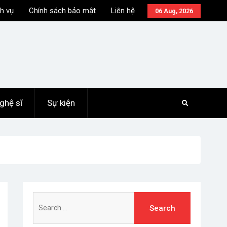
h vụ
Chính sách bảo mật
Liên hệ
06 Aug, 2026
ghệ sĩ
Sự kiện
Search
for: