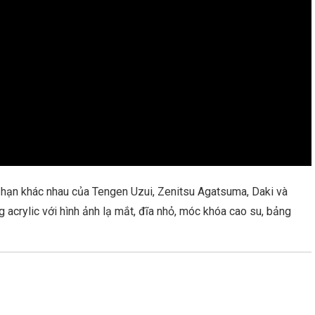
i hạn khác nhau của Tengen Uzui, Zenitsu Agatsuma, Daki và
 acrylic với hình ảnh lạ mắt, đĩa nhỏ, móc khóa cao su, bảng