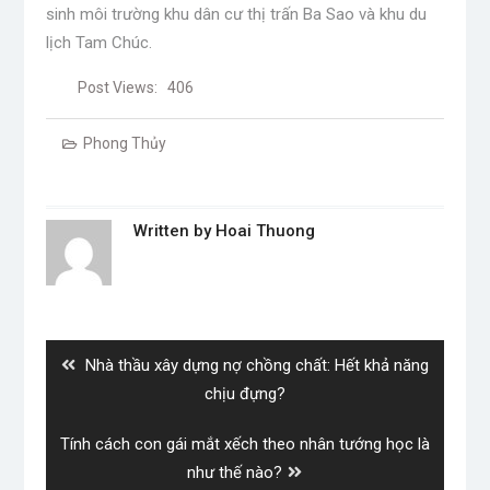
sinh môi trường khu dân cư thị trấn Ba Sao và khu du
lịch Tam Chúc.
Post Views:
406
Phong Thủy
Written by
Hoai Thuong
Post
navigation
Previous
Nhà thầu xây dựng nợ chồng chất: Hết khả năng
post:
chịu đựng?
Next
Tính cách con gái mắt xếch theo nhân tướng học là
post:
như thế nào?