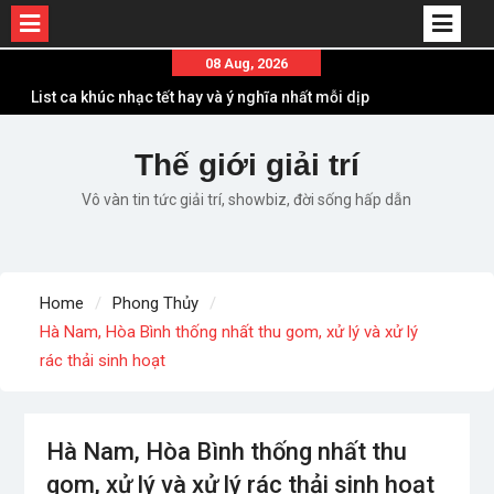
Skip
08 Aug, 2026
to
List ca khúc nhạc tết hay và ý nghĩa nhất mỗi dịp
content
xuân về
Em ơi lên phố – Minh Vương: Màn comeback
Thế giới giải trí
“ngoạn mục” với triệu view
Vô vàn tin tức giải trí, showbiz, đời sống hấp dẫn
Những ca khúc nhạc xuân “sặc mùi” quảng cáo
nhưng vẫn ấn tượng
Lời bài hát Làm Gì Phải Hốt – Sản phẩm âm nhạc
chất lượng chuẩn chất JustaTee
Home
Phong Thủy
Lời bài hát Chúng Ta của Hiện Tại – Sơn Tùng M-
Hà Nam, Hòa Bình thống nhất thu gom, xử lý và xử lý
TP – Full lyrics bản chuẩn
rác thải sinh hoạt
Hà Nam, Hòa Bình thống nhất thu
gom, xử lý và xử lý rác thải sinh hoạt