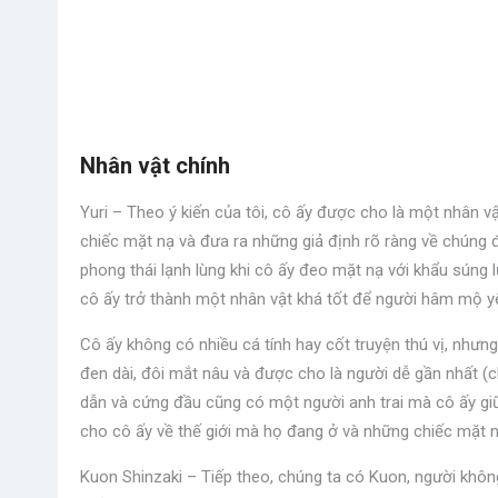
Nhân vật chính
Yuri – Theo ý kiến ​​​​của tôi, cô ấy được cho là một nhân
chiếc mặt nạ và đưa ra những giả định rõ ràng về chúng đ
phong thái lạnh lùng khi cô ấy đeo mặt nạ với khẩu súng 
cô ấy trở thành một nhân vật khá tốt để người hâm mộ yê
Cô ấy không có nhiều cá tính hay cốt truyện thú vị, nhưn
đen dài, đôi mắt nâu và được cho là người dễ gần nhất (c
dẫn và cứng đầu cũng có một người anh trai mà cô ấy giữ 
cho cô ấy về thế giới mà họ đang ở và những chiếc mặt n
Kuon Shinzaki – Tiếp theo, chúng ta có Kuon, người không