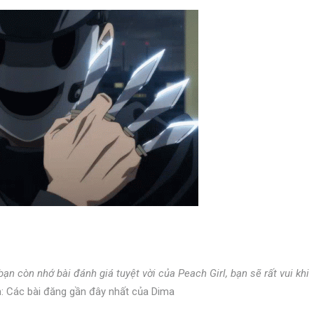
bạn còn nhớ bài đánh giá tuyệt vời của Peach Girl, bạn sẽ rất vui khi
: Các bài đăng gần đây nhất của Dima