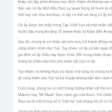
khắp các tập phim không mục đích, thậm chí không nao 
đạn vào cô ấy. Một điều thực sự quan trọng về Kuon là cô
thổi bay các tòa nhà khác, vì vậy có thể nói rằng cô ấy tr
Cô ấy được tìm thấy trong Tập 3 bởi Yuri và một nhân vật
trước đây trong khoảng 10 anime khác từ Keijo đến Amagi B
Sau đó, chúng ta có nhân vật tom-boy trở thành đồng min
cũng nhàm chán như Yuri. Tuy nhiên, cô ấy có liên quan 
gia đình cô ấy. Điều này được nhắc đến trong nhiều đoạn
mang lại chiều sâu hơn cho nhân vật của cô ấy.
Tuy nhiên, nó không thực sự được mở rộng và chúng ta hy
ấy cũng thầm yêu Yuri và bộ truyện không bận tâm chút n
Cuối cùng, chúng ta có một trong những nhân vật thú vị nhấ
Makoto hay “Mr Mask” theo cách gọi của Kuon. Với chiếc 
thực sự là một trong số ít “mặt nạ” mà chúng tôi có cơ h
Chúng ta thấy anh ta trong một trong những tập trước đó