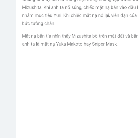
Mizushita. Khi anh ta nổ súng, chiếc mặt nạ bắn vào đầu M
nhắm mục tiêu Yuri. Khi chiếc mặt nạ nổ lại, viên đạn củ
bức tường chắn.
Mặt nạ bắn tỉa nhìn thấy Mizushita bò trên mặt đất và bắ
anh ta là mặt nạ Yuka Makoto hay Sniper Mask.