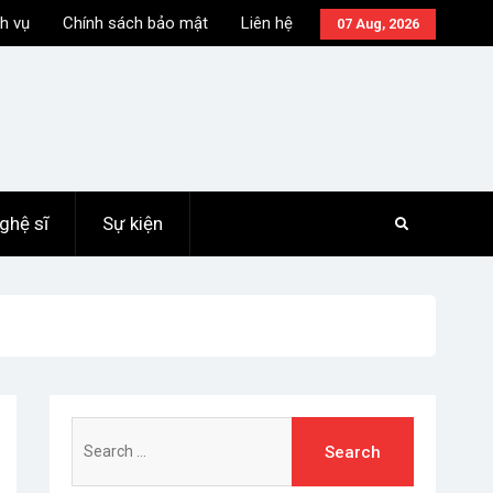
h vụ
Chính sách bảo mật
Liên hệ
07 Aug, 2026
ghệ sĩ
Sự kiện
Search
for: