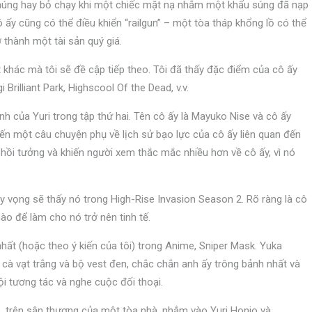
núng hay bỏ chạy khi một chiếc mặt nạ nhắm một khẩu súng đã nạp
 ấy cũng có thể điều khiển “railgun” – một tòa tháp khổng lồ có thể
ở thành một tài sản quý giá.
 khác mà tôi sẽ đề cập tiếp theo. Tôi đã thấy đặc điểm của cô ấy
rilliant Park, Highscool Of the Dead, v.v.
h của Yuri trong tập thứ hai. Tên cô ấy là Mayuko Nise và cô ấy
đến một câu chuyện phụ về lịch sử bạo lực của cô ấy liên quan đến
 hồi tưởng và khiến người xem thắc mắc nhiều hơn về cô ấy, vì nó
 vọng sẽ thấy nó trong High-Rise Invasion Season 2. Rõ ràng là cô
ào để làm cho nó trở nên tinh tế.
t (hoặc theo ý kiến ​​​​của tôi) trong Anime, Sniper Mask. Yuka
cà vạt trắng và bộ vest đen, chắc chắn anh ấy trông bảnh nhất và
ội tương tác và nghe cuộc đối thoại.
, trên sân thượng của một tòa nhà, nhắm vào Yuri Honjo và