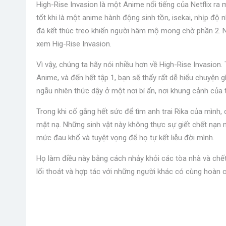
High-Rise Invasion là một Anime nổi tiếng của Netflix r
tốt khi là một anime hành động sinh tồn, isekai, nhịp độ 
đá kết thúc treo khiến người hâm mộ mong chờ phần 2. Nh
xem Hig-Rise Invasion.
Vì vậy, chúng ta hãy nói nhiều hơn về High-Rise Invasion.
Anime, và đến hết tập 1, bạn sẽ thấy rất dễ hiểu chuyện g
ngẫu nhiên thức dậy ở một nơi bí ẩn, nơi khung cảnh của t
Trong khi cố gắng hết sức để tìm anh trai Rika của mình, 
mặt nạ. Những sinh vật này không thực sự giết chết nạn 
mức đau khổ và tuyệt vọng để họ tự kết liễu đời mình.
Họ làm điều này bằng cách nhảy khỏi các tòa nhà và chết 
lối thoát và hợp tác với những người khác có cùng hoàn c