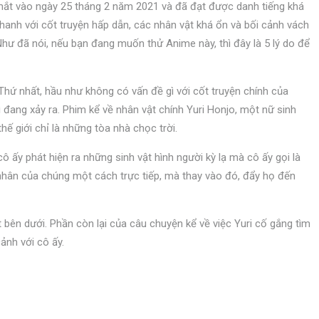
a mắt vào ngày 25 tháng 2 năm 2021 và đã đạt được danh tiếng khá
nhanh với cốt truyện hấp dẫn, các nhân vật khá ổn và bối cảnh vách
ư đã nói, nếu bạn đang muốn thử Anime này, thì đây là 5 lý do để
 Thứ nhất, hầu như không có vấn đề gì với cốt truyện chính của
ì đang xảy ra. Phim kể về nhân vật chính Yuri Honjo, một nữ sinh
hế giới chỉ là những tòa nhà chọc trời.
cô ấy phát hiện ra những sinh vật hình người kỳ lạ mà cô ấy gọi là
nhân của chúng một cách trực tiếp, mà thay vào đó, đẩy họ đến
bên dưới. Phần còn lại của câu chuyện kể về việc Yuri cố gắng tìm
ảnh với cô ấy.