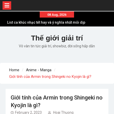
List ca khúc nhạc tết hay và ý nghĩa nhất mỗi dịp
Skip
08 Aug, 2026
xuân về
to
Em ơi lên phố – Minh Vương: Màn comeback
content
“ngoạn mục” với triệu view
Những ca khúc nhạc xuân “sặc mùi” quảng cáo
Thế giới giải trí
nhưng vẫn ấn tượng
Vô vàn tin tức giải trí, showbiz, đời sống hấp dẫn
Lời bài hát Làm Gì Phải Hốt – Sản phẩm âm nhạc
chất lượng chuẩn chất JustaTee
Lời bài hát Chúng Ta của Hiện Tại – Sơn Tùng M-
TP – Full lyrics bản chuẩn
Home
Anime - Manga
Giới tính của Armin trong Shingeki no Kyojin là gì?
Giới tính của Armin trong Shingeki no
Kyojin là gì?
February 2, 2023
Hoai Thuong