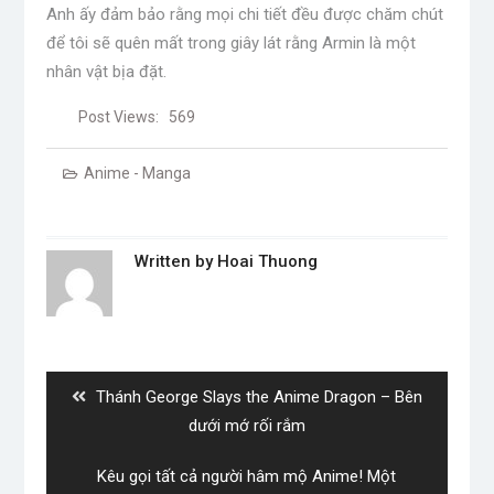
Anh ấy đảm bảo rằng mọi chi tiết đều được chăm chút
để tôi sẽ quên mất trong giây lát rằng Armin là một
nhân vật bịa đặt.
Post Views:
569
Anime - Manga
Written by
Hoai Thuong
Post
navigation
Previous
Thánh George Slays the Anime Dragon – Bên
post:
dưới mớ rối rắm
Next
Kêu gọi tất cả người hâm mộ Anime! Một