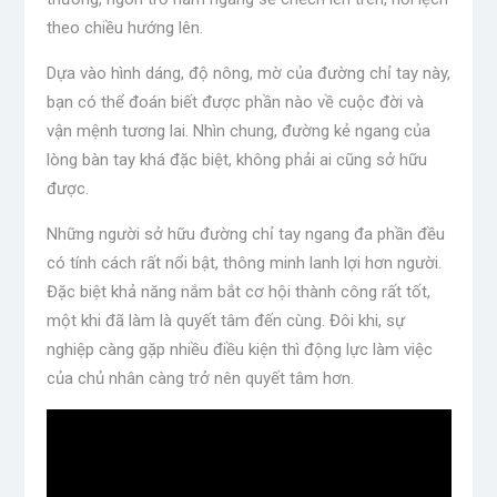
theo chiều hướng lên.
Dựa vào hình dáng, độ nông, mờ của đường chỉ tay này,
bạn có thể đoán biết được phần nào về cuộc đời và
vận mệnh tương lai. Nhìn chung, đường kẻ ngang của
lòng bàn tay khá đặc biệt, không phải ai cũng sở hữu
được.
Những người sở hữu đường chỉ tay ngang đa phần đều
có tính cách rất nổi bật, thông minh lanh lợi hơn người.
Đặc biệt khả năng nắm bắt cơ hội thành công rất tốt,
một khi đã làm là quyết tâm đến cùng. Đôi khi, sự
nghiệp càng gặp nhiều điều kiện thì động lực làm việc
của chủ nhân càng trở nên quyết tâm hơn.