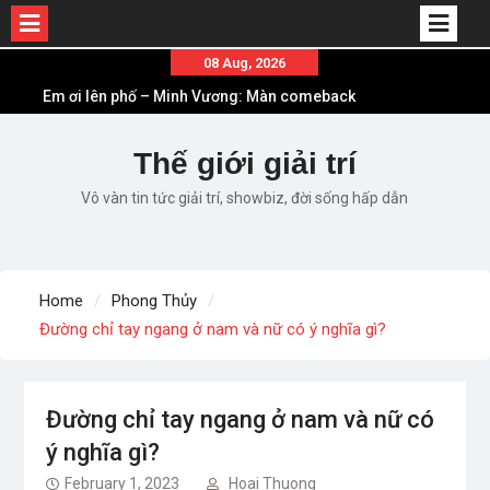
Em ơi lên phố – Minh Vương: Màn comeback
Skip
08 Aug, 2026
“ngoạn mục” với triệu view
to
Những ca khúc nhạc xuân “sặc mùi” quảng cáo
content
nhưng vẫn ấn tượng
Thế giới giải trí
Lời bài hát Làm Gì Phải Hốt – Sản phẩm âm nhạc
chất lượng chuẩn chất JustaTee
Vô vàn tin tức giải trí, showbiz, đời sống hấp dẫn
Lời bài hát Chúng Ta của Hiện Tại – Sơn Tùng M-
TP – Full lyrics bản chuẩn
List ca khúc nhạc tết hay và ý nghĩa nhất mỗi dịp
xuân về
Home
Phong Thủy
Đường chỉ tay ngang ở nam và nữ có ý nghĩa gì?
Đường chỉ tay ngang ở nam và nữ có
ý nghĩa gì?
February 1, 2023
Hoai Thuong