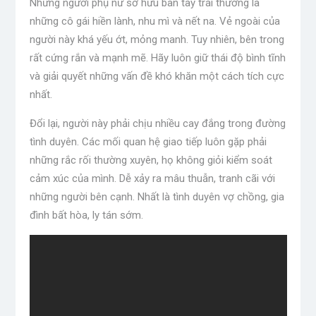
Những người phụ nữ sở hữu bàn tay trái thường là
những cô gái hiền lành, nhu mì và nết na. Vẻ ngoài của
người này khá yếu ớt, mỏng manh. Tuy nhiên, bên trong
rất cứng rắn và mạnh mẽ. Hãy luôn giữ thái độ bình tĩnh
và giải quyết những vấn đề khó khăn một cách tích cực
nhất.
Đổi lại, người này phải chịu nhiều cay đắng trong đường
tình duyên. Các mối quan hệ giao tiếp luôn gặp phải
những rắc rối thường xuyên, họ không giỏi kiểm soát
cảm xúc của mình. Dễ xảy ra mâu thuẫn, tranh cãi với
những người bên cạnh. Nhất là tình duyên vợ chồng, gia
đình bất hòa, ly tán sớm.