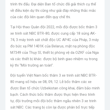
trình thi đấu. Đại diện Ban tổ chức đã giải thích cụ thể
về điều kiện dự thi cũng như giải đáp những thắc mắc
của các đội liên quan đến quy chế thi.
Tại Hội thao Quân đội 2022, mỗi đội được bốc thăm 3
xe trinh sát NBC BTR-80; được cung cấp 18 súng AK-
74, 3 máy trinh sát chất độc UC AP4C của Pháp, 3 máy
đo bức xạ PM 1401K của Belarus, mặt nạ phòng độc
M7349 của Thụy Sĩ, thiết bị phòng vệ da OZKF của Nga
và các thiết bị khác. được bộ binh giao nhiệm vụ trong
kỳ thi “Môi trường an toàn”.
Đội tuyển Việt Nam bốc thăm 3 xe trinh sát NBC BTR-
80 mang số hiệu xe 08, 09, 12. Lễ bốc thăm các xe
được Ban tổ chức Uzbekistan công khai, đảm bảo minh
bạch. Cách thức bốc thăm được thực hiện theo trình
tự, đội trưởng mỗi đội bốc thăm ngẫu nhiên 3 xe trinh
sát NBC. Các trang bị còn lại được phân bổ trực tiếp