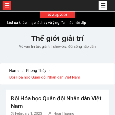
Skip
07 Aug, 2026
to
List ca khúc nhạc tết hay và ý nghĩa nhất mỗi dịp
content
xuân về
Em ơi lên phố – Minh Vương: Màn comeback
Thế giới giải trí
“ngoạn mục” với triệu view
Vô vàn tin tức giải trí, showbiz, đời sống hấp dẫn
Những ca khúc nhạc xuân “sặc mùi” quảng cáo
nhưng vẫn ấn tượng
Lời bài hát Làm Gì Phải Hốt – Sản phẩm âm nhạc
chất lượng chuẩn chất JustaTee
Home
Phong Thủy
Lời bài hát Chúng Ta của Hiện Tại – Sơn Tùng M-
Đội Hóa học Quân đội Nhân dân Việt Nam
TP – Full lyrics bản chuẩn
Đội Hóa học Quân đội Nhân dân Việt
Nam
February 1, 2023
Hoai Thuong