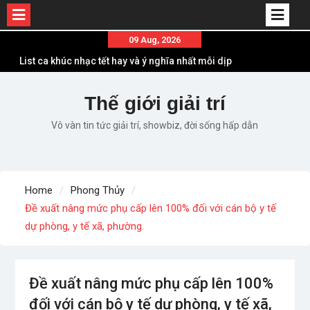
Skip
09 Aug, 2026
to
List ca khúc nhạc tết hay và ý nghĩa nhất mỗi dịp
content
xuân về
Em ơi lên phố – Minh Vương: Màn comeback
Thế giới giải trí
“ngoạn mục” với triệu view
Vô vàn tin tức giải trí, showbiz, đời sống hấp dẫn
Những ca khúc nhạc xuân “sặc mùi” quảng cáo
nhưng vẫn ấn tượng
Lời bài hát Làm Gì Phải Hốt – Sản phẩm âm nhạc
chất lượng chuẩn chất JustaTee
Home
Phong Thủy
Lời bài hát Chúng Ta của Hiện Tại – Sơn Tùng M-
Đề xuất nâng mức phụ cấp lên 100% đối với cán bộ y tế
TP – Full lyrics bản chuẩn
dự phòng, y tế xã, phường.
Đề xuất nâng mức phụ cấp lên 100%
đối với cán bộ y tế dự phòng, y tế xã,