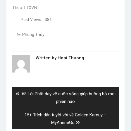
Theo TTXVN
Post Views:
381
Phong Thủy
Written by
Hoai Thuong
Post
navigation
Previous
68 Lời Phật dạy về cuộc sống giúp buông bỏ mọi
post:
phiền não
Next
15+ Trích dẫn tuyệt vời về Golden Kamuy –
post:
MyAnimeGo