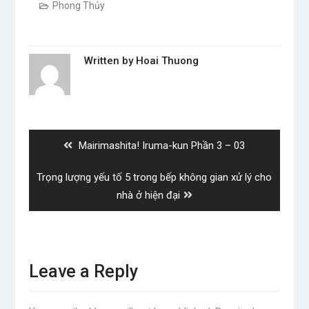
Phong Thủy
Written by
Hoai Thuong
Post
navigation
Previous
Mairimashita! Iruma-kun Phần 3 – 03
post:
Next
Trọng lượng yếu tố 5 trong bếp không gian xử lý cho
post:
nhà ở hiện đại
Leave a Reply