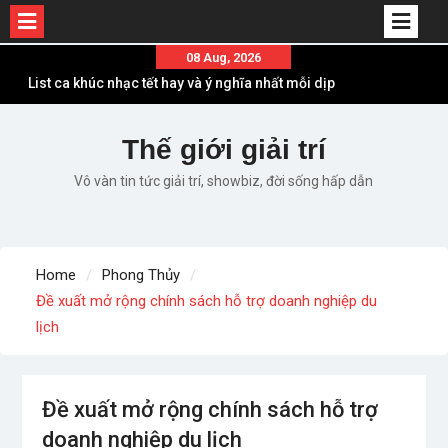
Skip
08 Aug, 2026
to
Em ơi lên phố – Minh Vương: Màn comeback
content
“ngoạn mục” với triệu view
Những ca khúc nhạc xuân “sặc mùi” quảng cáo
Thế giới giải trí
nhưng vẫn ấn tượng
Vô vàn tin tức giải trí, showbiz, đời sống hấp dẫn
Lời bài hát Làm Gì Phải Hốt – Sản phẩm âm nhạc
chất lượng chuẩn chất JustaTee
Lời bài hát Chúng Ta của Hiện Tại – Sơn Tùng M-
TP – Full lyrics bản chuẩn
Home
Phong Thủy
List ca khúc nhạc tết hay và ý nghĩa nhất mỗi dịp
Đề xuất mở rộng chính sách hỗ trợ doanh nghiệp du
xuân về
lịch
Đề xuất mở rộng chính sách hỗ trợ
doanh nghiệp du lịch