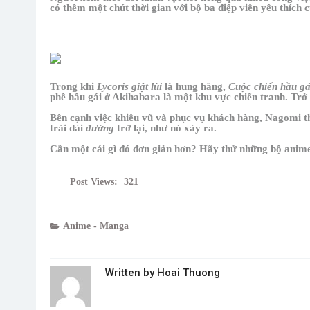
có thêm một chút thời gian với bộ ba điệp viên yêu thích 
Trong khi
Lycoris giật lùi
là hung hăng,
Cuộc chiến hầu gá
phê hầu gái ở Akihabara là một khu vực chiến tranh. Trở t
Bên cạnh việc khiêu vũ và phục vụ khách hàng, Nagomi t
trải dài
đường
trở lại, như nó xảy ra.
Cần một cái gì đó đơn giản hơn? Hãy thử những bộ anime
Post Views:
321
Anime - Manga
Written by
Hoai Thuong