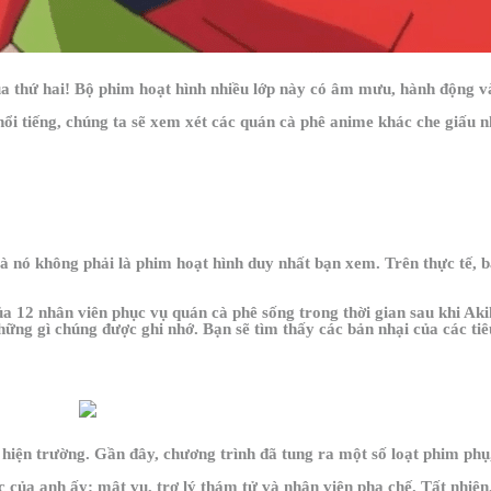
thứ hai! Bộ phim hoạt hình nhiều lớp này có âm mưu, hành động và 
nổi tiếng, chúng ta sẽ xem xét các quán cà phê anime khác che giấu n
à nó không phải là phim hoạt hình duy nhất bạn xem. Trên thực tế, 
ủa 12 nhân viên phục vụ quán cà phê sống trong thời gian sau khi Ak
ững gì chúng được ghi nhớ. Bạn sẽ tìm thấy các bản nhại của các tiê
i hiện trường. Gần đây, chương trình đã tung ra một số loạt phim p
ệc của anh ấy: mật vụ, trợ lý thám tử và nhân viên pha chế. Tất n