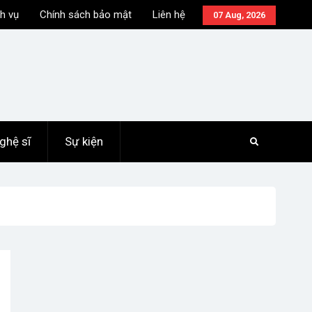
h vụ
Chính sách bảo mật
Liên hệ
07 Aug, 2026
ghệ sĩ
Sự kiện