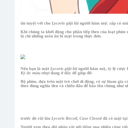
tin tuyệt vời cho
Lycoris giật lùi
người hâm mộ: sắp có mùa 
Khi chúng ta khởi động cho phần tiếp theo của loạt phim 
là chỉ những món ăn bí mật trong thực đơn.
Nếu bạn là một
Lycoris giật lùi
người hâm mộ, tỷ lệ cược l
Ký ức màu nhạt
đang ở đây để giúp đỡ.
Bộ phim, dựa trên một trò chơi di động, có sự tham gia c
theo đúng nghĩa đen và chiến đấu để bảo tồn chúng như nh
trước đó rất lâu
Lycoris Recoil, Case Closed
đã có mặt tạ
Người xem theo dõi nhân vật nổi tiếng qua nhiều công vi