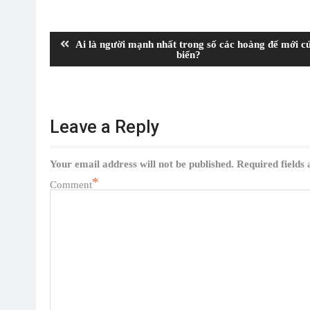
Post
navigation
Previous
Ai là người mạnh nhất trong số các hoàng đế mới c
post:
biển?
Leave a Reply
Your email address will not be published.
Required fields
*
Comment