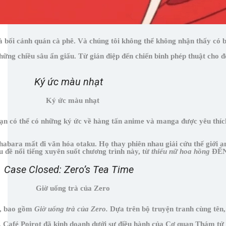
bối cảnh quán cà phê. Và chúng tôi không thể không nhận thấy có 
hững chiều sâu ẩn giấu. Từ gián điệp đến chiến binh phép thuật cho 
Ký ức màu nhạt
bạn có thể có những ký ức về hàng tấn anime và manga được yêu thích
ihabara mất đi văn hóa otaku. Họ thay phiên nhau giải cứu thế giới 
u đề nổi tiếng xuyên suốt chương trình này, từ
thiếu nữ hoa hồng
ĐẾ
Case Closed: Zero’s Tea Time
hụ, bao gồm
Giờ uống trà của Zero.
Dựa trên bộ truyện tranh cùng tên, 
hiên, Café Poirot đã kinh doanh dưới sự điều hành của Cơ quan Thám