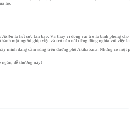
của họ.
i Akiba
là hết sức tàn bạo. Và thay vì đóng vai trò là bình phong ch
hành một người giúp việc và trở nên nổi tiếng đồng nghĩa với việc lo
hấy mình đang cầm súng trên đường phố Akihabara. Nhưng có một phươ
 ngắn, dễ thương này!