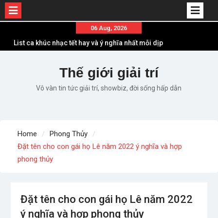
Skip
06 Aug, 2026
List ca khúc nhạc tết hay và ý nghĩa nhất mỗi dịp
to
xuân về
content
Em ơi lên phố – Minh Vương: Màn comeback
Thế giới giải trí
“ngoạn mục” với triệu view
Những ca khúc nhạc xuân “sặc mùi” quảng cáo
Vô vàn tin tức giải trí, showbiz, đời sống hấp dẫn
nhưng vẫn ấn tượng
Lời bài hát Làm Gì Phải Hốt – Sản phẩm âm nhạc
chất lượng chuẩn chất JustaTee
Lời bài hát Chúng Ta của Hiện Tại – Sơn Tùng M-
Home
Phong Thủy
TP – Full lyrics bản chuẩn
Đặt tên cho con gái họ Lê năm 2022 ý nghĩa và hợp
phong thủy
Đặt tên cho con gái họ Lê năm 2022
ý nghĩa và hợp phong thủy