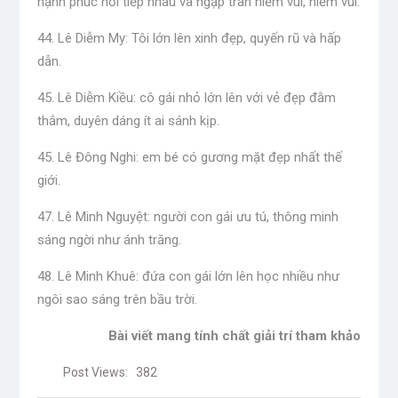
hạnh phúc nối tiếp nhau và ngập tràn niềm vui, niềm vui.
44. Lê Diễm My: Tôi lớn lên xinh đẹp, quyến rũ và hấp
dẫn.
45. Lê Diễm Kiều: cô gái nhỏ lớn lên với vẻ đẹp đằm
thắm, duyên dáng ít ai sánh kịp.
45. Lê Đông Nghi: em bé có gương mặt đẹp nhất thế
giới.
47. Lê Minh Nguyệt: người con gái ưu tú, thông minh
sáng ngời như ánh trăng.
48. Lê Minh Khuê: đứa con gái lớn lên học nhiều như
ngôi sao sáng trên bầu trời.
Bài viết mang tính chất giải trí tham khảo
Post Views:
382