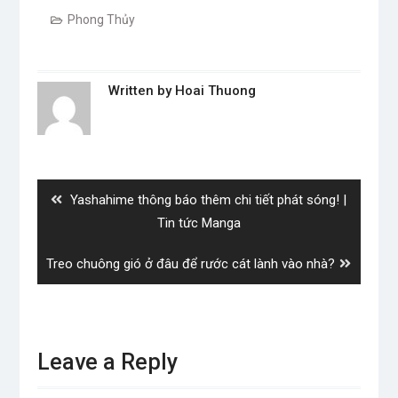
Phong Thủy
Written by
Hoai Thuong
Post
navigation
Previous
Yashahime thông báo thêm chi tiết phát sóng! |
post:
Tin tức Manga
Next
Treo chuông gió ở đâu để rước cát lành vào nhà?
post:
Leave a Reply