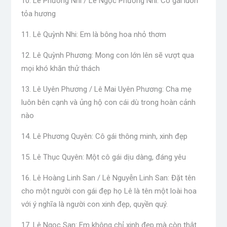
10. Lê Phương Nhi / Lê Ngọc Phương Nhi: Cô gái luôn
tỏa hương
11. Lê Quỳnh Nhi: Em là bông hoa nhỏ thơm
12. Lê Quỳnh Phương: Mong con lớn lên sẽ vượt qua
mọi khó khăn thử thách
13. Lê Uyên Phương / Lê Mai Uyên Phương: Cha mẹ
luôn bên cạnh và ủng hộ con cái dù trong hoàn cảnh
nào
14. Lê Phương Quyên: Cô gái thông minh, xinh đẹp
15. Lê Thục Quyên: Một cô gái dịu dàng, đáng yêu
16. Lê Hoàng Linh San / Lê Nguyễn Linh San: Đặt tên
cho một người con gái đẹp họ Lê là tên một loài hoa
với ý nghĩa là người con xinh đẹp, quyền quý.
17. Lê Ngọc San: Em không chỉ xinh đẹp mà còn thật