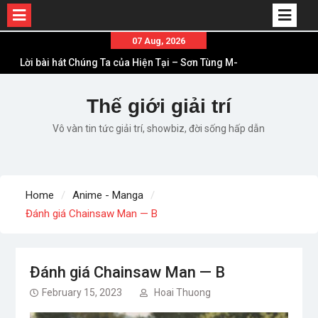
Skip
07 Aug, 2026
to
Lời bài hát Chúng Ta của Hiện Tại – Sơn Tùng M-
content
TP – Full lyrics bản chuẩn
List ca khúc nhạc tết hay và ý nghĩa nhất mỗi dịp
Thế giới giải trí
xuân về
Vô vàn tin tức giải trí, showbiz, đời sống hấp dẫn
Em ơi lên phố – Minh Vương: Màn comeback
“ngoạn mục” với triệu view
Những ca khúc nhạc xuân “sặc mùi” quảng cáo
nhưng vẫn ấn tượng
Home
Anime - Manga
Lời bài hát Làm Gì Phải Hốt – Sản phẩm âm nhạc
Đánh giá Chainsaw Man — B
chất lượng chuẩn chất JustaTee
Đánh giá Chainsaw Man — B
February 15, 2023
Hoai Thuong