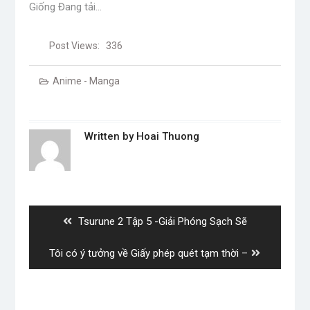
Giống
Đang tải…
Post Views:
336
Anime - Manga
Written by
Hoai Thuong
Post
navigation
Previous
Tsurune 2 Tập 5 -Giải Phóng Sạch Sẽ
post:
Next
Tôi có ý tưởng về Giấy phép quét tạm thời –
post: