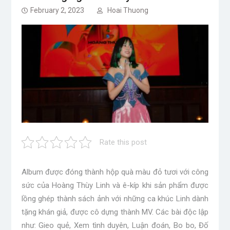
February 2, 2023
Hoai Thuong
Rate this post
Album được đóng thành hộp quà màu đỏ tươi với công
sức của Hoàng Thùy Linh và ê-kíp khi sản phẩm được
lồng ghép thành sách ảnh với những ca khúc Linh dành
tặng khán giả, được cô dựng thành MV. Các bài độc lập
như: Gieo quẻ, Xem tình duyên, Luận đoán, Bo bo, Đố