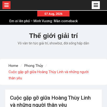
Skip
07 Aug, 2026
Em ơi lên phố – Minh Vương: Màn comeback
to
“ngoạn mục” với triệu view
content
Những ca khúc nhạc xuân “sặc mùi” quảng cáo
nhưng vẫn ấn tượng
Thế giới giải trí
Lời bài hát Làm Gì Phải Hốt – Sản phẩm âm nhạc
Vô vàn tin tức giải trí, showbiz, đời sống hấp dẫn
chất lượng chuẩn chất JustaTee
Lời bài hát Chúng Ta của Hiện Tại – Sơn Tùng M-
TP – Full lyrics bản chuẩn
List ca khúc nhạc tết hay và ý nghĩa nhất mỗi dịp
Home
Phong Thủy
xuân về
Cuộc gặp gỡ giữa Hoàng Thùy Linh và những người
thân yêu
Cuộc gặp gỡ giữa Hoàng Thùy Linh
và những người thân yêu