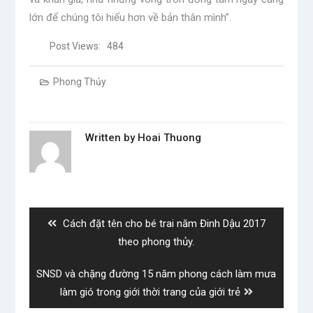
lớn để chúng tôi hiểu hơn về bản thân mình”.
Post Views:
484
Phong Thủy
Written by
Hoai Thuong
Post
navigation
Previous
Cách đặt tên cho bé trai năm Đinh Dậu 2017
post:
theo phong thủy.
Next
SNSD và chặng đường 15 năm phong cách làm mưa
post:
làm gió trong giới thời trang của giới trẻ