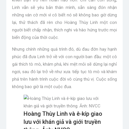
khiến bạn trở nên hoàn hảo hơn. Chỉ cần còn sống,
Linh vẫn sẽ yêu bản thân mình, sẵn sàng đón nhận
những ván cờ mới vì cô biết nó sẽ không bao giờ dừng
lại, thử thách đã rèn cho Hoàng Thùy Linh một con
người biết chấp nhận, thích nghi và hào hứng trước mọi
biến động của thời cuộc.
Nhưng chính những quá trình đó, dù đau đớn hay hạnh
phúc đã đưa Linh trở về với con người ban đầu: một cô
gái thích tò mò, khám phá, khi mệt mỏi sẽ dừng lại nghỉ
ngơi, sau đó lại trở về như xưa. tiếp tục tò mò và khám
phá trên hành trình cuộc đời vô cùng thú vị. Cuộc sống
không bao giờ là một cuộc đua.
Hoàng Thùy Linh và ê-kíp giao
lưu với khán giả và giới truyền