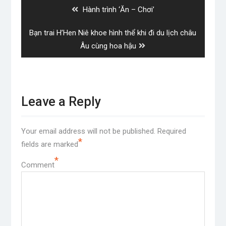
Previous
Hành trình ‘Ăn – Chơi’
post:
Next
Bạn trai H’Hen Niê khoe hình thể khi đi du lịch châu
post:
Âu cùng hoa hậu
Leave a Reply
Your email address will not be published.
Required
*
fields are marked
*
Comment