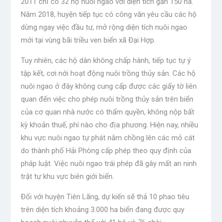
2011 chỉ có 32 hộ nuôi ngao với diện tích gần 150 ha.
Năm 2018, huyện tiếp tục có công văn yêu cầu các hộ
dừng ngay việc đầu tư, mở rộng diện tích nuôi ngao
mới tại vùng bãi triều ven biển xã Đại Hợp.
Tuy nhiên, các hộ dân không chấp hành, tiếp tục tự ý
tập kết, cơi nới hoạt động nuôi trồng thủy sản. Các hộ
nuôi ngao ở đây không cung cấp được các giấy tờ liên
quan đến việc cho phép nuôi trồng thủy sản trên biển
của cơ quan nhà nước có thẩm quyền, không nộp bất
kỳ khoản thuế, phí nào cho địa phương. Hiện nay, nhiều
khu vực nuôi ngao tự phát nằm chồng lên các mỏ cát
do thành phố Hải Phòng cấp phép theo quy định của
pháp luật. Việc nuôi ngao trái phép đã gây mất an ninh
trật tự khu vực biên giới biển.
Đối với huyện Tiên Lãng, dự kiến ​​sẽ thả 10 phao tiêu
trên diện tích khoảng 3.000 ha biển đang được quy