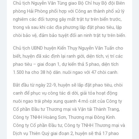
Chủ tịch Nguyễn Văn Tùng giao Bộ Chỉ huy Bộ đội Biên
phòng Hải Phòng phối hợp với Công an thành phố xử lý
nghiêm các đối tượng gây mất trật tự trên biển trước,
trong và sau khi các địa phương lắp đặt phao tiêu, lập
chòi bảo vệ, đảm bảo tuyệt đối an ninh trật tự trên biển.
Chủ tịch UBND huyện Kiến Thụy Nguyễn Văn Tuấn cho
biết, huyện đã xác định lại ranh giới, diện tích, vị trí các
phao tiêu – giai đoạn 1, dự kiến ​​thả 5 phao, diện tích
1.500 ha cho 38 hộ dân. nuôi ngao với 47 chòi canh.
Bắt đầu từ ngày 22-9, huyện sẽ lắp đặt phao tiêu, chòi
canh để phục vụ công tác di dời, giải tỏa hoạt động
nuôi ngao trái phép xung quanh 4 mỏ cát của Công ty
Cổ phần Đầu tư Thương mại và Vận tải Thành Trang,
Công ty TNHH Hoàng Sơn, Thương mại Đông Kinh.
Công ty Cổ phần Đầu tư, Công ty TNHH Thương mại và
Dịch vụ Thiên Quý giai đoạn 2, huyện sẽ thả 17 phao