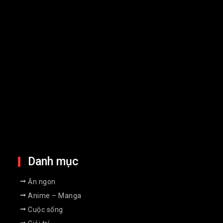
17 Jul 2026
Chứng khoán châu Á giảm điểm khi
giá dầu tăng vì căng thẳng tại Vùng
Vịnh
13 Jul 2026
Lãi suất thỏa thuận chạm mốc
9%/năm, người gửi tiền có nên
xuống tiền?
9 Jul 2026
Danh mục
Ăn ngon
Anime – Manga
Cuộc sống