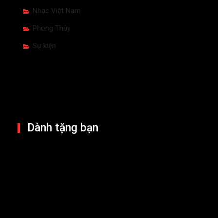
Nhạc Việt Nam
Phong Thủy
Sự kiện
Dành tặng bạn
Giá vàng nửa cuối 2026: UBS chỉ ra
điều kiện để bật tăng trở lại
4 Aug 2026
Cổ phiếu Wipro giảm sau dự báo
kém tích cực, làm dấy lên lo ngại
suy giảm ngành CNTT