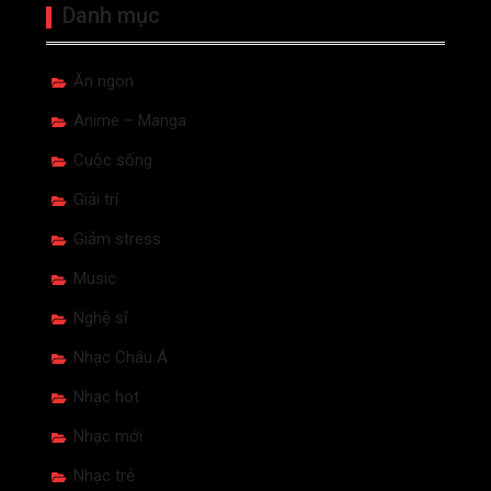
Danh mục
Ăn ngon
Anime – Manga
Cuộc sống
Giải trí
Giảm stress
Music
Nghệ sĩ
Nhạc Châu Á
Nhạc hot
Nhạc mới
Nhạc trẻ