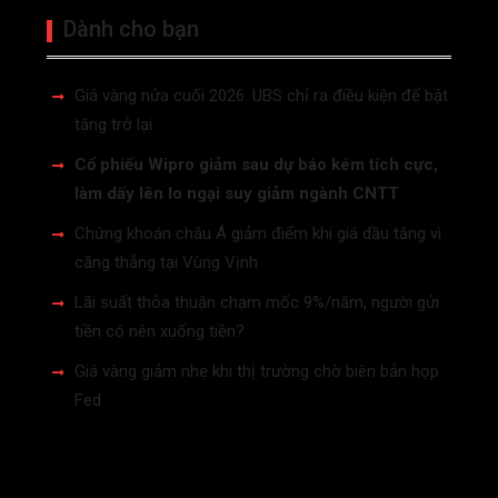
Dành cho bạn
Giá vàng nửa cuối 2026: UBS chỉ ra điều kiện để bật
tăng trở lại
Cổ phiếu Wipro giảm sau dự báo kém tích cực,
làm dấy lên lo ngại suy giảm ngành CNTT
Chứng khoán châu Á giảm điểm khi giá dầu tăng vì
căng thẳng tại Vùng Vịnh
Lãi suất thỏa thuận chạm mốc 9%/năm, người gửi
tiền có nên xuống tiền?
Giá vàng giảm nhẹ khi thị trường chờ biên bản họp
Fed