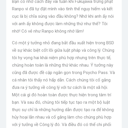
Bạn có nhớ cách đây vài tuần khi Fukujawa trừng phạt
Ranpo vì đã tự đặt mình vào tình thế nguy hiểm và kết
cục là bị chĩa súng vào đầu không? Nhớ khi anh ấy nói
với anh ấy không được làm những thứ như thế? Tôi
nhớ! Có vẻ như Ranpo không nhớ lắm!
Có một ý tưởng nhỏ đang bắt đầu xuất hiện trong BSD
về sự khác biệt cốt lõi giữa luật pháp và công lý. Chúng
tôi hy vọng hai khái niệm phù hợp nhưng trên thực tế,
chúng hoàn toàn là những thứ khác nhau. Ý tưởng này
cũng đã được đề cập ngắn gọn trong Psycho Pass. Và
cá nhân tôi thấy nó hấp dẫn. Cách chúng tôi cố gắng
đưa ra ý tưởng về công lý với tư cách là một xã hội.
Một cái gì đó hoàn toàn được thực hiện trong tâm trí
bạn. Và sau đó, chúng tôi tiếp tục tạo ra một bộ luật
thực sự chỉ là những hướng dẫn được tạo ra để không
hủy hoại lẫn nhau và cố gắng làm cho chúng phù hợp
với ý tưởng về Công lý đó. Và điều đó có thể chi phối