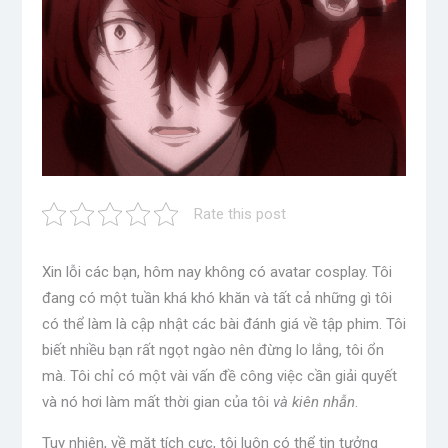
Rate this post
Xin lỗi các bạn, hôm nay không có avatar cosplay. Tôi
đang có một tuần khá khó khăn và tất cả những gì tôi
có thể làm là cập nhật các bài đánh giá về tập phim. Tôi
biết nhiều bạn rất ngọt ngào nên đừng lo lắng, tôi ổn
mà. Tôi chỉ có một vài vấn đề công việc cần giải quyết
và nó hơi làm mất thời gian của tôi
và kiên nhẫn
.
Tuy nhiên, về mặt tích cực, tôi luôn có thể tin tưởng