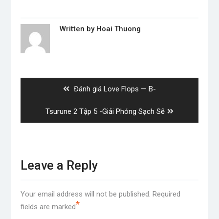
Written by
Hoai Thuong
Post
navigation
Previous
Đánh giá Love Flops — B-
post:
Next
Tsurune 2 Tập 5 -Giải Phóng Sạch Sẽ
post:
Leave a Reply
Your email address will not be published.
Required
*
fields are marked