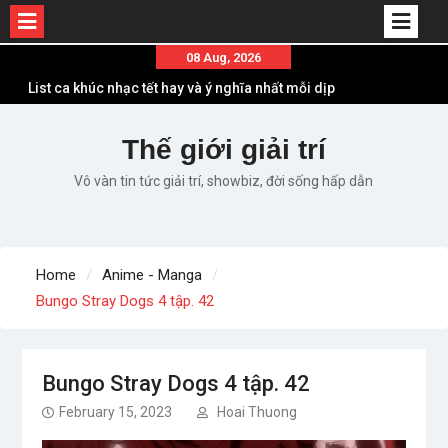
Skip
08 Aug, 2026
to
List ca khúc nhạc tết hay và ý nghĩa nhất mỗi dịp
content
xuân về
Em ơi lên phố – Minh Vương: Màn comeback
Thế giới giải trí
“ngoạn mục” với triệu view
Vô vàn tin tức giải trí, showbiz, đời sống hấp dẫn
Những ca khúc nhạc xuân “sặc mùi” quảng cáo
nhưng vẫn ấn tượng
Lời bài hát Làm Gì Phải Hốt – Sản phẩm âm nhạc
chất lượng chuẩn chất JustaTee
Home
Anime - Manga
Lời bài hát Chúng Ta của Hiện Tại – Sơn Tùng M-
Bungo Stray Dogs 4 tập. 42
TP – Full lyrics bản chuẩn
Bungo Stray Dogs 4 tập. 42
February 15, 2023
Hoai Thuong