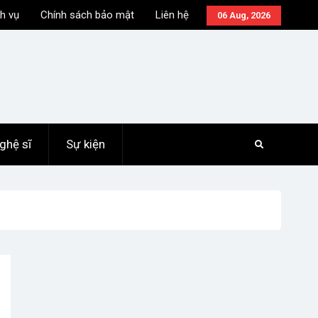
h vụ
Chính sách bảo mật
Liên hệ
06 Aug, 2026
ghệ sĩ
Sự kiện