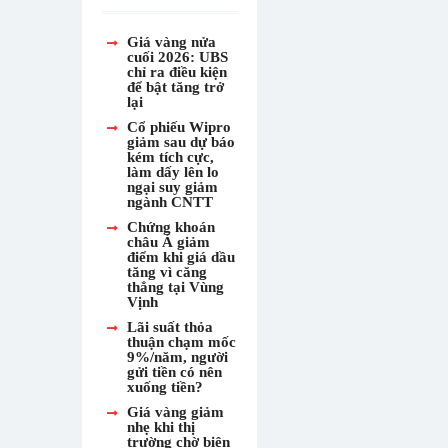
Giá vàng nửa
cuối 2026: UBS
chỉ ra điều kiện
để bật tăng trở
lại
Cổ phiếu Wipro
giảm sau dự báo
kém tích cực,
làm dấy lên lo
ngại suy giảm
ngành CNTT
Chứng khoán
châu Á giảm
điểm khi giá dầu
tăng vì căng
thẳng tại Vùng
Vịnh
Lãi suất thỏa
thuận chạm mốc
9%/năm, người
gửi tiền có nên
xuống tiền?
Giá vàng giảm
nhẹ khi thị
trường chờ biên