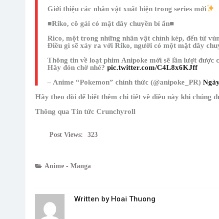
Giới thiệu các nhân vật xuất hiện trong series mới
■Riko, cô gái có mặt dây chuyền bí ẩn■
Rico, một trong những nhân vật chính kép, đến từ vù
Điều gì sẽ xảy ra với Riko, người có một mặt dây ch
Thông tin về loạt phim Anipoke mới sẽ lần lượt được c
Hãy đón chờ nhé?
pic.twitter.com/C4L8x6KJff
– Anime “Pokemon” chính thức (@anipoke_PR)
Ngày
Hãy theo dõi để biết thêm chi tiết về điều này khi chúng 
Thông qua Tin tức Crunchyroll
Post Views:
323
Anime - Manga
Written by
Hoai Thuong