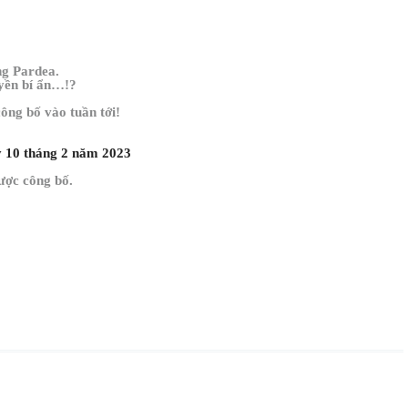
ng Pardea.
uyền bí ẩn…!?
ông bố vào tuần tới!
 10 tháng 2 năm 2023
được công bố.