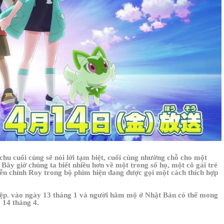
achu cuối cùng sẽ nói lời tạm biệt, cuối cùng nhường chỗ cho một
Bây giờ chúng ta biết nhiều hơn về một trong số họ, một cô gái trẻ
diễn chính Roy trong bộ phim hiện đang được gọi một cách thích hợp
hiệp. vào ngày 13 tháng 1 và người hâm mộ ở Nhật Bản có thể mong
 14 tháng 4.