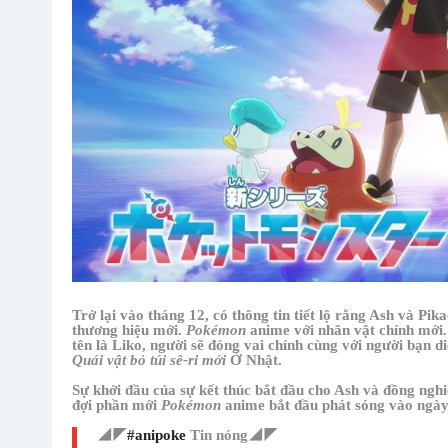
Trở lại vào tháng 12, có thông tin tiết lộ rằng Ash và Pik
thương hiệu mới.
Pokémon
anime với nhân vật chính mới. 
tên là Liko, người sẽ đóng vai chính cùng với người bạn 
Quái vật bỏ túi sê-ri mới
Ở Nhật.
Sự khởi đầu của sự kết thúc bắt đầu cho Ash và đồng ng
đợi phần mới
Pokémon
anime bắt đầu phát sóng vào ngày
◢◤
#anipoke
Tin nóng◢◤