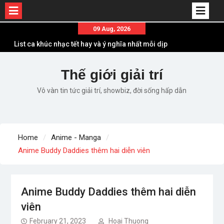
Skip
09 Aug, 2026
to
List ca khúc nhạc tết hay và ý nghĩa nhất mỗi dịp
content
xuân về
Em ơi lên phố – Minh Vương: Màn comeback
Thế giới giải trí
“ngoạn mục” với triệu view
Vô vàn tin tức giải trí, showbiz, đời sống hấp dẫn
Những ca khúc nhạc xuân “sặc mùi” quảng cáo
nhưng vẫn ấn tượng
Lời bài hát Làm Gì Phải Hốt – Sản phẩm âm nhạc
chất lượng chuẩn chất JustaTee
Home
Anime - Manga
Lời bài hát Chúng Ta của Hiện Tại – Sơn Tùng M-
Anime Buddy Daddies thêm hai diễn viên
TP – Full lyrics bản chuẩn
Anime Buddy Daddies thêm hai diễn
viên
February 21, 2023
Hoai Thuong