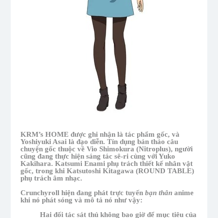
KRM’s HOME được ghi nhận là tác phẩm gốc, và
Yoshiyuki Asai là đạo diễn. Tín dụng bản thảo câu
chuyện gốc thuộc về Vio Shimokura (Nitroplus), người
cũng đang thực hiện sáng tác sê-ri cùng với Yuko
Kakihara. Katsumi Enami phụ trách thiết kế nhân vật
gốc, trong khi Katsutoshi Kitagawa (ROUND TABLE)
phụ trách âm nhạc.
Crunchyroll hiện đang phát trực tuyến
bạn thân
anime
khi nó phát sóng và mô tả nó như vậy:
Hai đối tác sát thủ không bao giờ để mục tiêu của