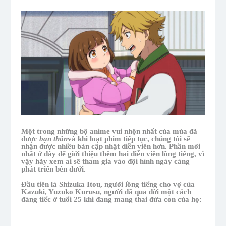
Một trong những bộ anime vui nhộn nhất của mùa đã
được
bạn thân
và khi loạt phim tiếp tục, chúng tôi sẽ
nhận được nhiều bản cập nhật diễn viên hơn. Phần mới
nhất ở đây để giới thiệu thêm hai diễn viên lồng tiếng, vì
vậy hãy xem ai sẽ tham gia vào đội hình ngày càng
phát triển bên dưới.
Đầu tiên là Shizuka Itou, người lồng tiếng cho vợ của
Kazuki, Yuzuko Kurusu, người đã qua đời một cách
đáng tiếc ở tuổi 25 khi đang mang thai đứa con của họ: