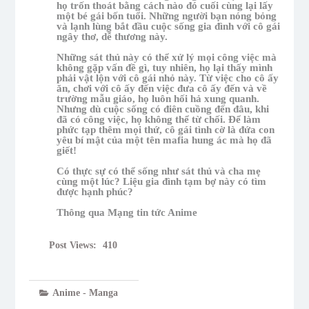
họ trốn thoát bằng cách nào đó cuối cùng lại lấy
một bé gái bốn tuổi. Những người bạn nóng bỏng
và lạnh lùng bắt đầu cuộc sống gia đình với cô gái
ngây thơ, dễ thương này.
Những sát thủ này có thể xử lý mọi công việc mà
không gặp vấn đề gì, tuy nhiên, họ lại thấy mình
phải vật lộn với cô gái nhỏ này. Từ việc cho cô ấy
ăn, chơi với cô ấy đến việc đưa cô ấy đến và về
trường mẫu giáo, họ luôn hối hả xung quanh.
Nhưng dù cuộc sống có điên cuồng đến đâu, khi
đã có công việc, họ không thể từ chối. Để làm
phức tạp thêm mọi thứ, cô gái tình cờ là đứa con
yêu bí mật của một tên mafia hung ác mà họ đã
giết!
Có thực sự có thể sống như sát thủ và cha mẹ
cùng một lúc? Liệu gia đình tạm bợ này có tìm
được hạnh phúc?
Thông qua Mạng tin tức Anime
Post Views:
410
Anime - Manga