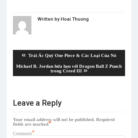
Written by
Hoai Thuong
Post
navigation
Previous
Trái Ác Quỷ One Piece & Các Loại Của Nó
post:
Next
Michael B. Jordan hứa hẹn với Dragon Ball Z Punch
post:
trong Creed III
Leave a Reply
Your email address will not be published.
Required
*
fields are marked
*
Comment