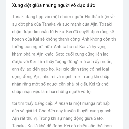
Xung đột giữa những người vô đạo đức
Tosaki đang họp với một nhóm người. Họ thảo luận về
sự đột phá của Tanaka và sức mạnh của Ajin. Tosaki
nhận được tin nhắn từ Eriko. Kei đã quyết định rằng kế
hoạch của Kai sẽ không thành công. Anh không còn tin
tưởng con người nữa. Anh ta bỏ rơi Kai và hy vọng
khám phá ra Ajin khác. Sato cuối cùng cũng liên lạc
được với Kei. Tìm thấy “cộng đồng” mà anh ấy muốn,
anh ấy lao đến gặp họ. Kei xác định rằng có hai loại
cộng đồng Ajin, nhu mì và mạnh mẽ. Trong khi chấp
nhận rằng một số người cần phải bị giết, Kei từ chối
chấp nhận việc làm hại những người vô tội.
tôi tìm thấy
Đẳng cấp: Á nhân
là một manga rất hấp
dẫn và giải trí. Cho đến nay truyền thuyết xung quanh
Ajin rất thú vị. Trong khi sự năng động giữa Sato,
Tanaka, Kei là khá dễ đoán. Kei có nhiều sắc thái hơn