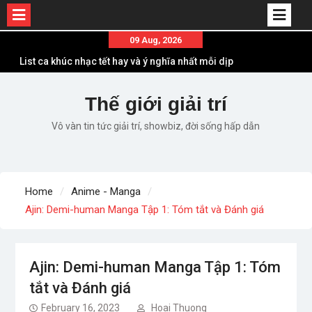
Skip
09 Aug, 2026
List ca khúc nhạc tết hay và ý nghĩa nhất mỗi dịp
to
xuân về
content
Em ơi lên phố – Minh Vương: Màn comeback
Thế giới giải trí
“ngoạn mục” với triệu view
Những ca khúc nhạc xuân “sặc mùi” quảng cáo
Vô vàn tin tức giải trí, showbiz, đời sống hấp dẫn
nhưng vẫn ấn tượng
Lời bài hát Làm Gì Phải Hốt – Sản phẩm âm nhạc
chất lượng chuẩn chất JustaTee
Lời bài hát Chúng Ta của Hiện Tại – Sơn Tùng M-
Home
Anime - Manga
TP – Full lyrics bản chuẩn
Ajin: Demi-human Manga Tập 1: Tóm tắt và Đánh giá
Ajin: Demi-human Manga Tập 1: Tóm
tắt và Đánh giá
February 16, 2023
Hoai Thuong