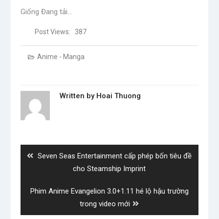
Giống
Đang tải…
Post Views:
387
Anime - Manga
Written by
Hoai Thuong
Post
navigation
Previous
Seven Seas Entertainment cấp phép bốn tiêu đề
post:
cho Steamship Imprint
Next
Phim Anime Evangelion 3.0+1.11 hé lộ hậu trường
post:
trong video mới