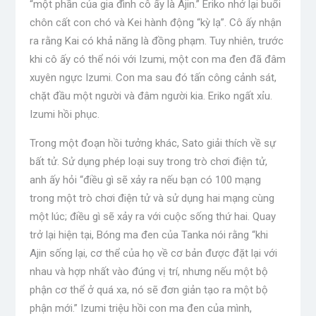
“một phần của gia đình cô ấy là Ajin.” Eriko nhớ lại buổi
chôn cất con chó và Kei hành động “kỳ lạ”. Cô ấy nhận
ra rằng Kai có khả năng là đồng phạm. Tuy nhiên, trước
khi cô ấy có thể nói với Izumi, một con ma đen đã đâm
xuyên ngực Izumi. Con ma sau đó tấn công cảnh sát,
chặt đầu một người và đâm người kia. Eriko ngất xỉu.
Izumi hồi phục.
Trong một đoạn hồi tưởng khác, Sato giải thích về sự
bất tử. Sử dụng phép loại suy trong trò chơi điện tử,
anh ấy hỏi “điều gì sẽ xảy ra nếu bạn có 100 mạng
trong một trò chơi điện tử và sử dụng hai mạng cùng
một lúc; điều gì sẽ xảy ra với cuộc sống thứ hai. Quay
trở lại hiện tại, Bóng ma đen của Tanka nói rằng “khi
Ajin sống lại, cơ thể của họ về cơ bản được đặt lại với
nhau và hợp nhất vào đúng vị trí, nhưng nếu một bộ
phận cơ thể ở quá xa, nó sẽ đơn giản tạo ra một bộ
phận mới.” Izumi triệu hồi con ma đen của mình,