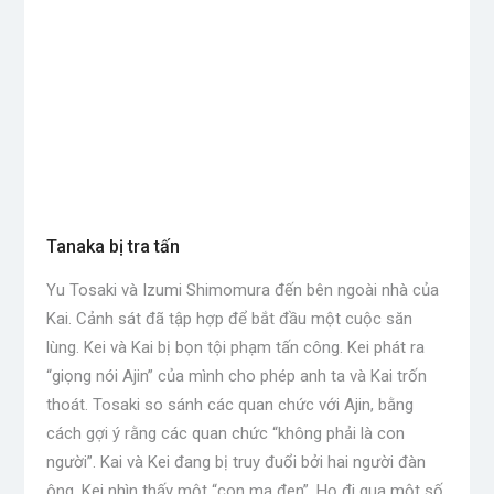
Tanaka bị tra tấn
Yu Tosaki và Izumi Shimomura đến bên ngoài nhà của
Kai. Cảnh sát đã tập hợp để bắt đầu một cuộc săn
lùng. Kei và Kai bị bọn tội phạm tấn công. Kei phát ra
“giọng nói Ajin” của mình cho phép anh ta và Kai trốn
thoát. Tosaki so sánh các quan chức với Ajin, bằng
cách gợi ý rằng các quan chức “không phải là con
người”. Kai và Kei đang bị truy đuổi bởi hai người đàn
ông. Kei nhìn thấy một “con ma đen”. Họ đi qua một số