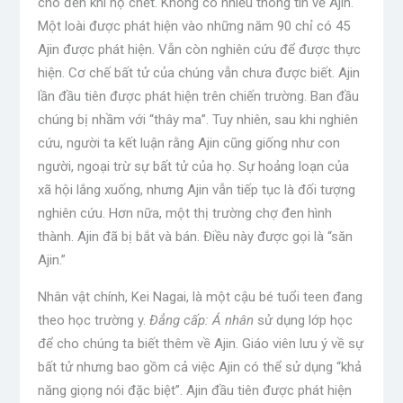
cho đến khi họ chết. Không có nhiều thông tin về Ajin.
Một loài được phát hiện vào những năm 90 chỉ có 45
Ajin được phát hiện. Vẫn còn nghiên cứu để được thực
hiện. Cơ chế bất tử của chúng vẫn chưa được biết. Ajin
lần đầu tiên được phát hiện trên chiến trường. Ban đầu
chúng bị nhầm với “thây ma”. Tuy nhiên, sau khi nghiên
cứu, người ta kết luận rằng Ajin cũng giống như con
người, ngoại trừ sự bất tử của họ. Sự hoảng loạn của
xã hội lắng xuống, nhưng Ajin vẫn tiếp tục là đối tượng
nghiên cứu. Hơn nữa, một thị trường chợ đen hình
thành. Ajin đã bị bắt và bán. Điều này được gọi là “săn
Ajin.”
Nhân vật chính, Kei Nagai, là một cậu bé tuổi teen đang
theo học trường y.
Đẳng cấp: Á nhân
sử dụng lớp học
để cho chúng ta biết thêm về Ajin. Giáo viên lưu ý về sự
bất tử nhưng bao gồm cả việc Ajin có thể sử dụng “khả
năng giọng nói đặc biệt”. Ajin đầu tiên được phát hiện