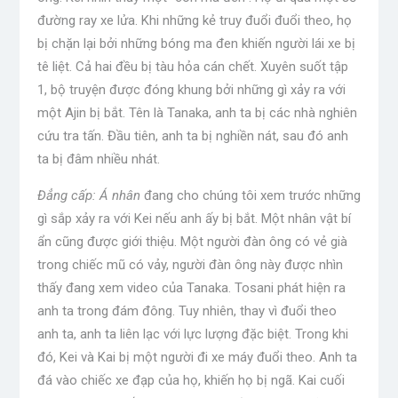
đường ray xe lửa. Khi những kẻ truy đuổi đuổi theo, họ
bị chặn lại bởi những bóng ma đen khiến người lái xe bị
tê liệt. Cả hai đều bị tàu hỏa cán chết. Xuyên suốt tập
1, bộ truyện được đóng khung bởi những gì xảy ra với
một Ajin bị bắt. Tên là Tanaka, anh ta bị các nhà nghiên
cứu tra tấn. Đầu tiên, anh ta bị nghiền nát, sau đó anh
ta bị đâm nhiều nhát.
Đẳng cấp: Á nhân
đang cho chúng tôi xem trước những
gì sắp xảy ra với Kei nếu anh ấy bị bắt. Một nhân vật bí
ẩn cũng được giới thiệu. Một người đàn ông có vẻ già
trong chiếc mũ có vảy, người đàn ông này được nhìn
thấy đang xem video của Tanaka. Tosani phát hiện ra
anh ta trong đám đông. Tuy nhiên, thay vì đuổi theo
anh ta, anh ta liên lạc với lực lượng đặc biệt. Trong khi
đó, Kei và Kai bị một người đi xe máy đuổi theo. Anh ta
đá vào chiếc xe đạp của họ, khiến họ bị ngã. Kai cuối