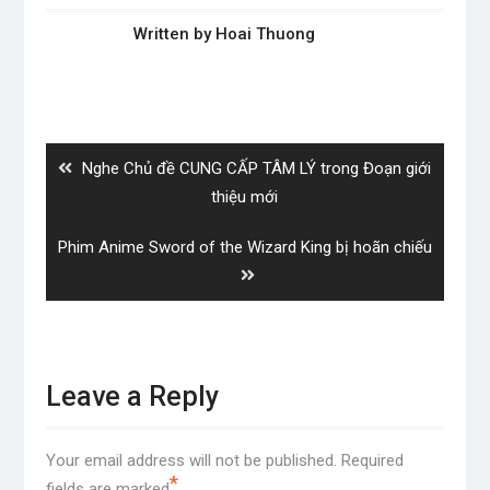
Written by
Hoai Thuong
Post
navigation
Previous
Nghe Chủ đề CUNG CẤP TÂM LÝ trong Đoạn giới
post:
thiệu mới
Next
Phim Anime Sword of the Wizard King bị hoãn chiếu
post:
Leave a Reply
Your email address will not be published.
Required
*
fields are marked