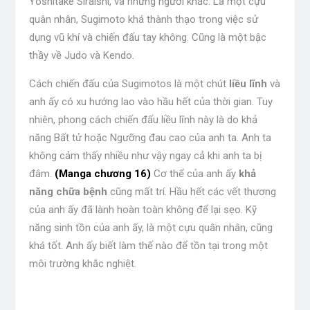
Yoshitake Siraishi, và những người khác. Là một cựu
quân nhân, Sugimoto khá thành thạo trong việc sử
dụng vũ khí và chiến đấu tay không. Cũng là một bậc
thầy về Judo và Kendo.
Cách chiến đấu của Sugimotos là một chút
liều lĩnh
và
anh ấy có xu hướng
lao vào hầu hết
của thời gian. Tuy
nhiên, phong cách chiến đấu liều lĩnh này là do khả
năng Bất tử hoặc Ngưỡng đau cao của anh ta. Anh ta
không cảm thấy nhiều như vậy ngay cả khi anh ta bị
đâm.
(Manga chương 16)
Cơ thể của anh ấy
khả
năng chữa bệnh
cũng mất trí. Hầu hết các vết thương
của anh ấy đã lành
hoàn toàn không để lại sẹo. Kỹ
năng sinh tồn của anh ấy, là một cựu quân nhân, cũng
khá tốt. Anh ấy biết làm thế nào để tồn tại trong một
môi trường khắc nghiệt.
.