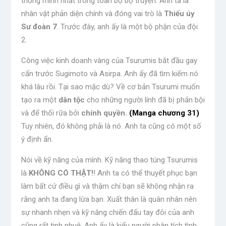
thông minh nhất trong toàn bộ bộ truyện. Anh ta là
nhân vật phản diện chính và đóng vai trò là
Thiếu úy
Sư đoàn 7
. Trước đây, anh ấy là một bộ phận của đội
2.
Công việc kinh doanh vàng của Tsurumis bắt đầu gay
cấn trước Sugimoto và Asirpa. Anh ấy đã tìm kiếm nó
khá lâu rồi.
Tại sao mặc dù
? Về cơ bản Tsurumi muốn
tạo ra một
dân tộc
cho những người lính đã bị phản bội
và để thối rữa bởi
chính quyền.
(Manga chương 31)
Tuy nhiên, đó không phải là nó. Anh ta cũng có một số
ý định ẩn.
Nói về kỹ năng của mình. Kỹ năng thao túng Tsurumis
là
KHÔNG CÓ THẬT!
! Anh ta có thể thuyết phục bạn
làm bất cứ điều gì và thậm chí bạn sẽ không nhận ra
rằng anh ta đang lừa bạn. Xuất thân là quân nhân nên
sự nhanh nhẹn và kỹ năng chiến đấu tay đôi của anh
cũng rất tinh nhuệ. Anh ấy là kiểu người phân tích tình