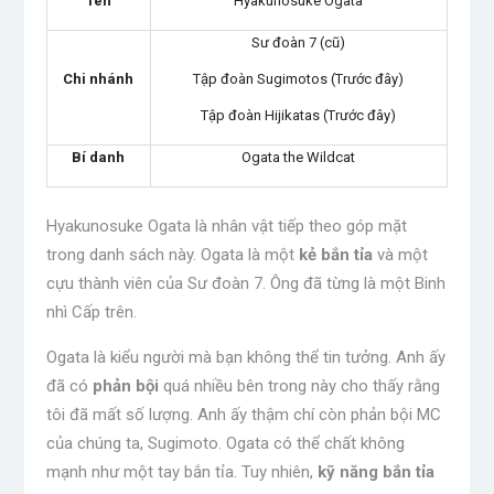
Tên
Hyakunosuke Ogata
Sư đoàn 7 (cũ)
Chi nhánh
Tập đoàn Sugimotos (Trước đây)
Tập đoàn Hijikatas (Trước đây)
Bí danh
Ogata the Wildcat
Hyakunosuke Ogata là nhân vật tiếp theo góp mặt
trong danh sách này. Ogata là một
kẻ bắn tỉa
và một
cựu thành viên của Sư đoàn 7. Ông đã từng là một Binh
nhì Cấp trên.
Ogata là kiểu người mà bạn không thể tin tưởng. Anh ấy
đã có
phản bội
quá nhiều bên trong này cho thấy rằng
tôi đã mất số lượng. Anh ấy thậm chí còn phản bội MC
của chúng ta, Sugimoto. Ogata có thể chất không
mạnh như một tay bắn tỉa. Tuy nhiên,
kỹ năng bắn tỉa