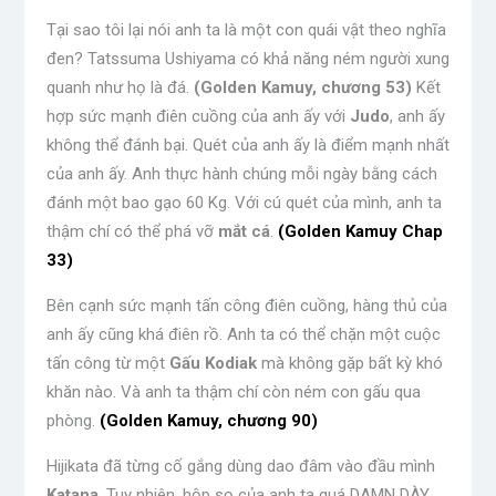
Tại sao tôi lại nói anh ta là một con quái vật theo nghĩa
đen? Tatssuma Ushiyama có khả năng ném người
xung
quanh như họ
là đá.
(Golden Kamuy, chương 53)
Kết
hợp sức mạnh điên cuồng của anh ấy với
Judo
, anh ấy
không thể đánh bại. Quét của anh ấy là điểm mạnh nhất
của anh ấy. Anh thực hành chúng mỗi ngày bằng cách
đánh một bao gạo 60 Kg. Với cú quét của mình, anh ta
thậm chí có thể phá vỡ
mắt cá
.
(Golden Kamuy Chap
33
)
Bên cạnh sức mạnh tấn công điên cuồng, hàng thủ của
anh ấy cũng khá điên rồ. Anh ta có thể chặn một cuộc
tấn công từ một
Gấu Kodiak
mà không gặp bất kỳ khó
khăn nào. Và anh ta thậm chí còn ném con gấu qua
phòng.
(Golden Kamuy, chương 90)
Hijikata đã từng cố gắng dùng dao đâm vào đầu mình
Katana
. Tuy nhiên, hộp sọ của anh ta quá DAMN DÀY,