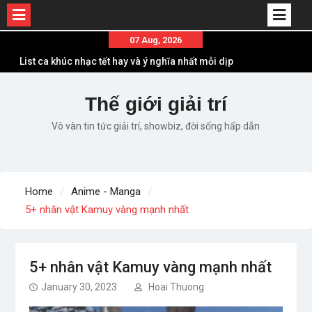
Skip
07 Aug, 2026
to
Em ơi lên phố – Minh Vương: Màn comeback
content
“ngoạn mục” với triệu view
Những ca khúc nhạc xuân “sặc mùi” quảng cáo
Thế giới giải trí
nhưng vẫn ấn tượng
Vô vàn tin tức giải trí, showbiz, đời sống hấp dẫn
Lời bài hát Làm Gì Phải Hốt – Sản phẩm âm nhạc
chất lượng chuẩn chất JustaTee
Lời bài hát Chúng Ta của Hiện Tại – Sơn Tùng M-
TP – Full lyrics bản chuẩn
Home
Anime - Manga
List ca khúc nhạc tết hay và ý nghĩa nhất mỗi dịp
5+ nhân vật Kamuy vàng mạnh nhất
xuân về
5+ nhân vật Kamuy vàng mạnh nhất
January 30, 2023
Hoai Thuong