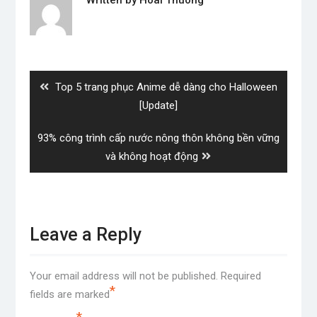
Post
navigation
Previous
Top 5 trang phục Anime dễ dàng cho Halloween
post:
[Update]
Next
93% công trình cấp nước nông thôn không bền vững
post:
và không hoạt động
Leave a Reply
Your email address will not be published.
Required
*
fields are marked
*