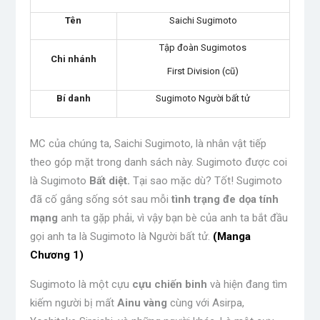
Tên
Saichi Sugimoto
Tập đoàn Sugimotos
Chi nhánh
First Division (cũ)
Bí danh
Sugimoto Người bất tử
MC của chúng ta, Saichi Sugimoto, là nhân vật tiếp
theo góp mặt trong danh sách này. Sugimoto được coi
là Sugimoto
Bất diệt.
Tại sao mặc dù
? Tốt! Sugimoto
đã cố gắng sống sót sau mỗi
tình trạng đe dọa tính
mạng
anh ta gặp phải, vì vậy bạn bè của anh ta bắt đầu
gọi anh ta là Sugimoto là Người bất tử.
(Manga
Chương 1)
Sugimoto là một cựu
cựu chiến binh
và hiện đang tìm
kiếm người bị mất
Ainu vàng
cùng với Asirpa,