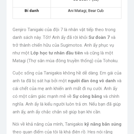
Bí danh
Ani Matagi, Bear Cub
Genjiro Tanigaki của đội 7 là nhân vật tiếp theo trong
danh sách này. Tốt! Anh ấy đã rời khỏi
Sư đoàn 7
và
trở thành chiến hữu của Sugimotos. Anh ấy phục vụ
như một
Lớp học tư nhân đầu tiên
và cũng là một
Matagi (Thợ săn mùa đông truyền thống) của Tohoku.
Cuộc sống của Tanigakis không hề dễ dàng. Em gái của
anh ta đã bị sát hại bởi một
người đàn ông vô danh
và
cái chết của mẹ anh khiến anh mất đi nụ cười. Anh ấy
có một cảm giác mạnh mẽ về
Sự công bằng
và chính
nghĩa. Anh ấy là kiểu người luôn trả ơn. Nếu bạn đã giúp
anh ấy, anh ấy chắc chắn sẽ giúp bạn khi cần.
Nói về khả năng của mình, Tanigakis
kỹ năng bắn súng
theo quan điểm của tôi là khá điên rồ. Hes nói rằng