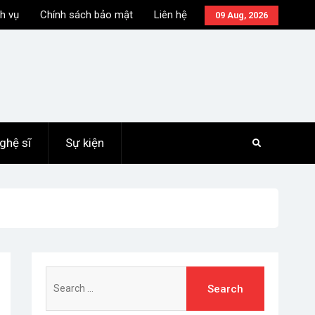
h vụ
Chính sách bảo mật
Liên hệ
09 Aug, 2026
ghệ sĩ
Sự kiện
Search
for: