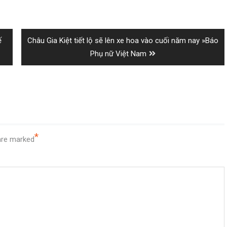
Next
ế
Châu Gia Kiệt tiết lộ sẽ lên xe hoa vào cuối năm nay »Báo
post:
Phụ nữ Việt Nam
*
 are marked