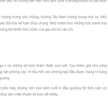
ình yêu vợ chồng nên việc treo ảnh cưới ở phòng khách là lựa chọn
h tượng trưng cho chồng, hướng Tây Nam tượng trưng cho vợ. Nếu
yêu đôi lứa sẽ luôn thủy chung. Nhớ tránh treo những bức tranh hay
ớng khí khiến hôn nhân của gia chủ bị cản trở.
ụ ý vợ chồng sẽ luôn thắm thiết, son sắt. Tuy nhiên, gia chủ cũng
rong căn phòng này. Vì hầu hết các phòng ngủ đều được trang trí bằng
 gương.
í phù hợp, không nên treo ảnh cưới ở đầu giường thì tình cảm vợ
ống viên mãn thuận lợi hơn rất nhiều.