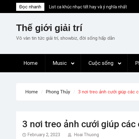
Skip
Đọc nhanh
List ca khúc nhạc tết hay và ý nghĩa nhất
to
mỗi dịp xuân về
content
Em ơi lên phố – Minh Vương: Màn
Thế giới giải trí
comeback “ngoạn mục” với triệu view
Những ca khúc nhạc xuân “sặc mùi” quảng
Vô vàn tin tức giải trí, showbiz, đời sống hấp dẫn
cáo nhưng vẫn ấn tượng
Lời bài hát Làm Gì Phải Hốt – Sản phẩm âm
nhạc chất lượng chuẩn chất JustaTee
Home
Music
Cuộc sống
P
Lời bài hát Chúng Ta của Hiện Tại – Sơn
Tùng M-TP – Full lyrics bản chuẩn
Home
Phong Thủy
3 nơi treo ảnh cưới giúp các 
3 nơi treo ảnh cưới giúp các
February 2, 2023
Hoai Thuong