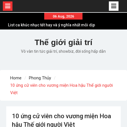
Skip
06 Aug, 2026
to
List ca khúc nhạc tết hay và ý nghĩa nhất mỗi dịp
content
xuân về
Em ơi lên phố – Minh Vương: Màn comeback
Thế giới giải trí
“ngoạn mục” với triệu view
Vô vàn tin tức giải trí, showbiz, đời sống hấp dẫn
Những ca khúc nhạc xuân “sặc mùi” quảng cáo
nhưng vẫn ấn tượng
Lời bài hát Làm Gì Phải Hốt – Sản phẩm âm nhạc
chất lượng chuẩn chất JustaTee
Home
Phong Thủy
Lời bài hát Chúng Ta của Hiện Tại – Sơn Tùng M-
10 ứng cử viên cho vương miện Hoa hậu Thế giới người
TP – Full lyrics bản chuẩn
Việt
10 ứng cử viên cho vương miện Hoa
hậu Thế giới người Việt