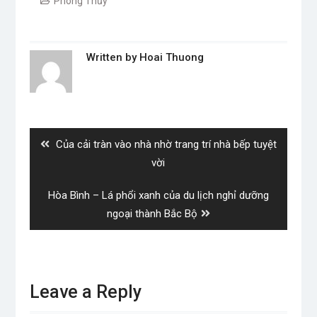
Phong Thủy
Written by
Hoai Thuong
Post
navigation
Previous
Của cải tràn vào nhà nhờ trang trí nhà bếp tuyệt
post:
vời
Next
Hòa Bình – Lá phổi xanh của du lịch nghỉ dưỡng
post:
ngoại thành Bắc Bộ
Leave a Reply