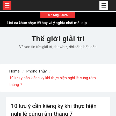
Skip
07 Aug, 2026
to
List ca khúc nhạc tết hay và ý nghĩa nhất mỗi dịp
content
xuân về
Em ơi lên phố – Minh Vương: Màn comeback
Thế giới giải trí
“ngoạn mục” với triệu view
Vô vàn tin tức giải trí, showbiz, đời sống hấp dẫn
Những ca khúc nhạc xuân “sặc mùi” quảng cáo
nhưng vẫn ấn tượng
Lời bài hát Làm Gì Phải Hốt – Sản phẩm âm nhạc
chất lượng chuẩn chất JustaTee
Home
Phong Thủy
Lời bài hát Chúng Ta của Hiện Tại – Sơn Tùng M-
10 lưu ý cần kiêng kỵ khi thực hiện nghi lễ cúng rằm
TP – Full lyrics bản chuẩn
tháng 7
10 lưu ý cần kiêng kỵ khi thực hiện
nghi lễ cúng rằm tháng 7