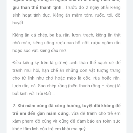
giữ thân thể thanh tịnh.
, Trước đó 2 ngày phải kiêng
sinh hoạt tình dục. Kiêng ăn mắm tôm, ruốc, tỏi, đồ
huyết.
Kiêng ăn cá chép, ba ba, rắn, lươn, trạch, kiêng ăn thịt
chó mèo, kiêng uống rượu cao hổ cốt, rượu ngâm rắn
hoặc súc vật, kiêng dầu mỡ.
Điều kiêng kỵ trên là giữ vệ sinh thân thể sạch sẽ để
tránh mùi hôi, hạn chế ăn những con vật tượng trưng
cho tứ linh như chó hoặc mèo là cốc, rùa hoặc rắn,
lươn rắn, cá. Sao chép rồng (biến thành rồng – rồng) là
bất kính với Trời Đất …
7. Khi mâm cúng đã xông hương, tuyệt đối không để
trẻ em đến gần mâm cúng.
vừa để tránh cho trẻ em
xâm phạm đồ cúng và cũng để đảm bảo an toàn sức
khỏe tâm linh của trẻ em khỏi ma quỷ.