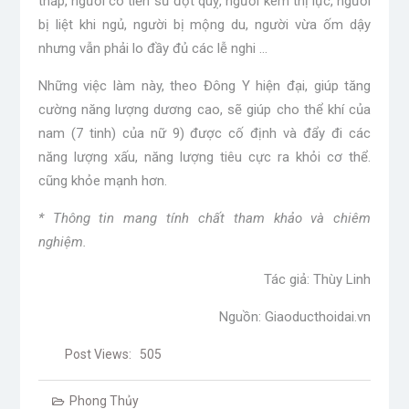
thấp, người có tiền sử đột quỵ, người kém thị lực, người
bị liệt khi ngủ, người bị mộng du, người vừa ốm dậy
nhưng vẫn phải lo đầy đủ các lễ nghi …
Những việc làm này, theo Đông Y hiện đại, giúp tăng
cường năng lượng dương cao, sẽ giúp cho thể khí của
nam (7 tinh) của nữ 9) được cố định và đẩy đi các
năng lượng xấu, năng lượng tiêu cực ra khỏi cơ thể.
cũng khỏe mạnh hơn.
* Thông tin mang tính chất tham khảo và chiêm
nghiệm.
Tác giả: Thùy Linh
Nguồn: Giaoducthoidai.vn
Post Views:
505
Phong Thủy