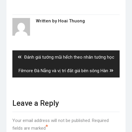
Written by
Hoai Thuong
Post
navigation
Previous
Đánh giá tướng mũi hếch theo nhân tướng học
post:
Next
Filmore Đà Nẵng và vị trí đắt giá bên sông Hàn
post:
Leave a Reply
Your email address will not be published.
Required
*
fields are marked