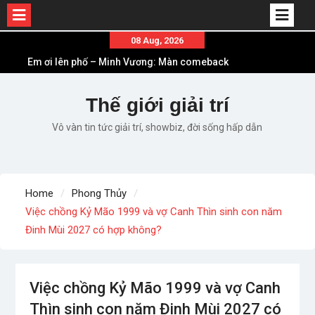
Skip
08 Aug, 2026
Em ơi lên phố – Minh Vương: Màn comeback
to
“ngoạn mục” với triệu view
content
Những ca khúc nhạc xuân “sặc mùi” quảng cáo
nhưng vẫn ấn tượng
Thế giới giải trí
Lời bài hát Làm Gì Phải Hốt – Sản phẩm âm nhạc
Vô vàn tin tức giải trí, showbiz, đời sống hấp dẫn
chất lượng chuẩn chất JustaTee
Lời bài hát Chúng Ta của Hiện Tại – Sơn Tùng M-
TP – Full lyrics bản chuẩn
List ca khúc nhạc tết hay và ý nghĩa nhất mỗi dịp
Home
Phong Thủy
xuân về
Việc chồng Kỷ Mão 1999 và vợ Canh Thìn sinh con năm
Đinh Mùi 2027 có hợp không?
Việc chồng Kỷ Mão 1999 và vợ Canh
Thìn sinh con năm Đinh Mùi 2027 có