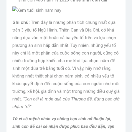
sinh con vào năm Tý 2028 thì
sẽ sinh con gai
Ghi chú:
Trên đây là những phân tích chung nhất dựa
trên 3 yếu tố Ngũ Hành, Thiên Can và Địa Chi. có khả
năng dựa vào một hoặc cả ba yếu tố trên và lựa chọn
phương án sinh hấp dẫn nhất. Tuy nhiên, những yếu tố
này chỉ là một phần của cuộc sống con người, cũng có
nhiều trường hợp khiến cha mẹ khó lựa chọn. năm để
sinh một đứa trẻ bằng tuổi cô. Vì vậy, hãy nhớ rằng,
không nhất thiết phải chọn năm sinh, có nhiều yếu tố
khác quyết định đến cuộc sống của con người như môi
trường, xã hội, gia đình và một trong những điều quý giá
nhất.
“Con cái là món quà của Thượng đế, đừng bao giờ
chậm trễ”.
Tử vi số mệnh chúc vợ chồng bạn sinh nở thuận lợi,
sinh con đẻ cái sẽ nhận được phúc báo đều đặn, vạn