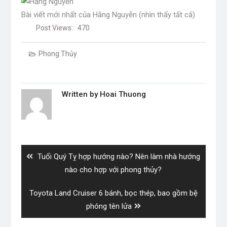
Bài viết mới nhất của Hằng Nguyễn
(nhìn thấy tất cả)
Post Views:
470
Phong Thủy
Written by
Hoai Thuong
Post
navigation
Previous
Tuổi Quý Tỵ hợp hướng nào? Nên làm nhà hướng
post:
nào cho hợp với phong thủy?
Next
Toyota Land Cruiser 6 bánh, bọc thép, bao gồm bệ
post:
phóng tên lửa