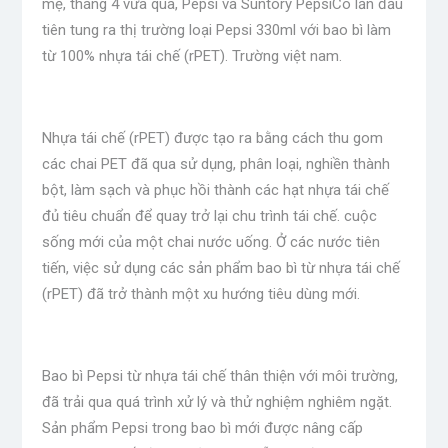
mẹ, tháng 4 vừa qua, Pepsi và Suntory PepsiCo lần đầu
tiên tung ra thị trường loại Pepsi 330ml với bao bì làm
từ 100% nhựa tái chế (rPET). Trường việt nam.
Nhựa tái chế (rPET) được tạo ra bằng cách thu gom
các chai PET đã qua sử dụng, phân loại, nghiền thành
bột, làm sạch và phục hồi thành các hạt nhựa tái chế
đủ tiêu chuẩn để quay trở lại chu trình tái chế. cuộc
sống mới của một chai nước uống. Ở các nước tiên
tiến, việc sử dụng các sản phẩm bao bì từ nhựa tái chế
(rPET) đã trở thành một xu hướng tiêu dùng mới.
Bao bì Pepsi từ nhựa tái chế thân thiện với môi trường,
đã trải qua quá trình xử lý và thử nghiệm nghiêm ngặt.
Sản phẩm Pepsi trong bao bì mới được nâng cấp