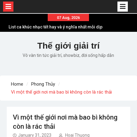
Skip
07 Aug, 2026
to
List ca khúc nhạc tết hay và ý nghĩa nhất mỗi dịp
content
xuân về
Em ơi lên phố – Minh Vương: Màn comeback
Thế giới giải trí
“ngoạn mục” với triệu view
Vô vàn tin tức giải trí, showbiz, đời sống hấp dẫn
Những ca khúc nhạc xuân “sặc mùi” quảng cáo
nhưng vẫn ấn tượng
Lời bài hát Làm Gì Phải Hốt – Sản phẩm âm nhạc
chất lượng chuẩn chất JustaTee
Home
Phong Thủy
Lời bài hát Chúng Ta của Hiện Tại – Sơn Tùng M-
Vì một thế giới nơi mà bao bì không còn là rác thải
TP – Full lyrics bản chuẩn
Vì một thế giới nơi mà bao bì không
còn là rác thải
January 31, 2023
Hoai Thuong