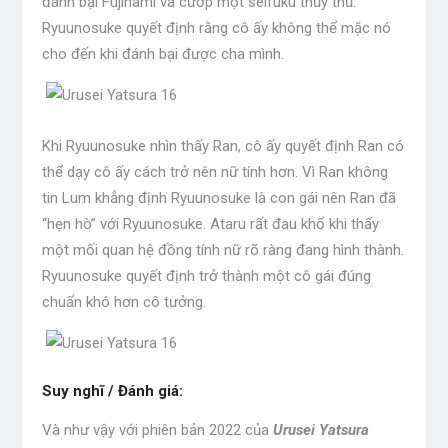
đánh bại Fujinami và cướp một seifuku thủy thủ.
Ryuunosuke quyết định rằng cô ấy không thể mặc nó
cho đến khi đánh bại được cha mình.
Khi Ryuunosuke nhìn thấy Ran, cô ấy quyết định Ran có
thể dạy cô ấy cách trở nên nữ tính hơn. Vì Ran không
tin Lum khẳng định Ryuunosuke là con gái nên Ran đã
“hẹn hò” với Ryuunosuke. Ataru rất đau khổ khi thấy
một mối quan hệ đồng tính nữ rõ ràng đang hình thành.
Ryuunosuke quyết định trở thành một cô gái đúng
chuẩn khó hơn cô tưởng.
Suy nghĩ / Đánh giá:
Và như vậy với phiên bản 2022 của
Urusei Yatsura