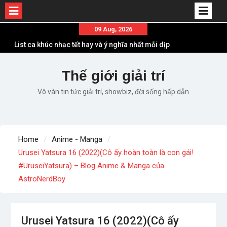
Skip
09 Aug, 2026
to
List ca khúc nhạc tết hay và ý nghĩa nhất mỗi dịp
content
xuân về
Em ơi lên phố – Minh Vương: Màn comeback
Thế giới giải trí
“ngoạn mục” với triệu view
Vô vàn tin tức giải trí, showbiz, đời sống hấp dẫn
Những ca khúc nhạc xuân “sặc mùi” quảng cáo
nhưng vẫn ấn tượng
Lời bài hát Làm Gì Phải Hốt – Sản phẩm âm nhạc
chất lượng chuẩn chất JustaTee
Home
Anime - Manga
Lời bài hát Chúng Ta của Hiện Tại – Sơn Tùng M-
Urusei Yatsura 16 (2022)(Cô ấy hoàn toàn là con gái!
TP – Full lyrics bản chuẩn
#UruseiYatsura) – Blog Anime & Manga của
AstroNerdBoy
Urusei Yatsura 16 (2022)(Cô ấy