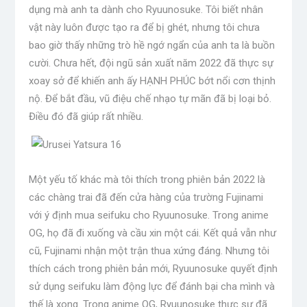
dụng mà anh ta dành cho Ryuunosuke. Tôi biết nhân
vật này luôn được tạo ra để bị ghét, nhưng tôi chưa
bao giờ thấy những trò hề ngớ ngẩn của anh ta là buồn
cười. Chưa hết, đội ngũ sản xuất năm 2022 đã thực sự
xoay sở để khiến anh ấy HẠNH PHÚC bớt nổi cơn thịnh
nộ. Để bắt đầu, vũ điệu chế nhạo tự mãn đã bị loại bỏ.
Điều đó đã giúp rất nhiều.
Một yếu tố khác mà tôi thích trong phiên bản 2022 là
các chàng trai đã đến cửa hàng của trường Fujinami
với ý định mua seifuku cho Ryuunosuke. Trong anime
OG, họ đã đi xuống và cầu xin một cái. Kết quả vẫn như
cũ, Fujinami nhận một trận thua xứng đáng. Nhưng tôi
thích cách trong phiên bản mới, Ryuunosuke quyết định
sử dụng seifuku làm động lực để đánh bại cha mình và
thế là xong. Trong anime OG, Ryuunosuke thực sự đã