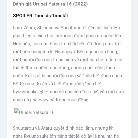
Đánh giá Urusei Yatsura 16 (2022)
SPOILER Tóm tắt/Tóm tắt:
Lum, Ataru, Shinobu và Shuutarou đi đến bãi biển. Họ
phát hiện ra việc bơi lội không được phép do sóng lớn.
Hơn nữa, các cửa hàng trên bãi biển đã đóng cửa, trừ
một cửa hàng tên là Hamajaya. Bên ngoài cửa hàng,
một người đàn ông trung niên và một cậu bé tuổi teen
thách thức những con sóng, nhưng cuối cùng thua
cuộc. Kết quả là người đàn ông và “cậu bé” đánh nhau.
Bộ tứ mua đồ ăn và biết được rằng “cậu bé”,
Ryuunosuke, ghét nơi mà cha của “cậu ấy” vẫn mở cửa
quán cà phê ngay cả trong mùa đông.
Shuutarou và Ataru quyết định bảo lãnh, nhưng khi
nghe Ryuunosuke lớn tiếng tiết lộ cô ấy là phụ nữ, họ