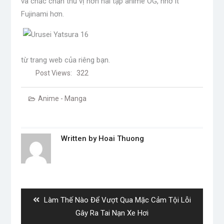
và chắc chắn thú vị hơn hai tập anime OG, nhờ ít
Fujinami hơn.
từ trang web của riêng bạn.
Post Views:
322
Anime - Manga
Written by
Hoai Thuong
Post
navigation
Previous
Làm Thế Nào Để Vượt Qua Mặc Cảm Tội Lỗi
post:
Gây Ra Tai Nạn Xe Hơi