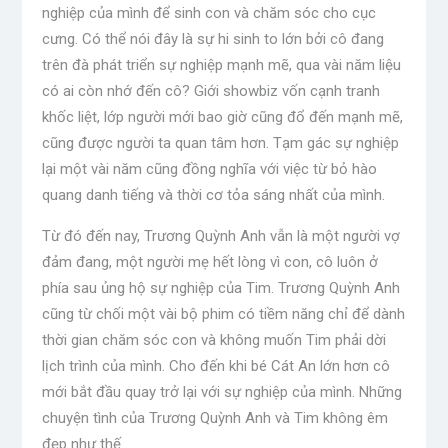
nghiệp của mình để sinh con và chăm sóc cho cục
cưng. Có thể nói đây là sự hi sinh to lớn bởi cô đang
trên đà phát triển sự nghiệp mạnh mẽ, qua vài năm liệu
có ai còn nhớ đến cô? Giới showbiz vốn cạnh tranh
khốc liệt, lớp người mới bao giờ cũng đổ đến mạnh mẽ,
cũng được người ta quan tâm hơn. Tạm gác sự nghiệp
lại một vài năm cũng đồng nghĩa với việc từ bỏ hào
quang danh tiếng và thời cơ tỏa sáng nhất của mình.
Từ đó đến nay, Trương Quỳnh Anh vẫn là một người vợ
đảm đang, một người mẹ hết lòng vì con, cô luôn ở
phía sau ủng hộ sự nghiệp của Tim. Trương Quỳnh Anh
cũng từ chối một vài bộ phim có tiềm năng chỉ để dành
thời gian chăm sóc con và không muốn Tim phải dời
lịch trình của mình. Cho đến khi bé Cát An lớn hơn cô
mới bắt đầu quay trở lại với sự nghiệp của mình. Những
chuyện tình của Trương Quỳnh Anh và Tim không êm
đẹp như thế.