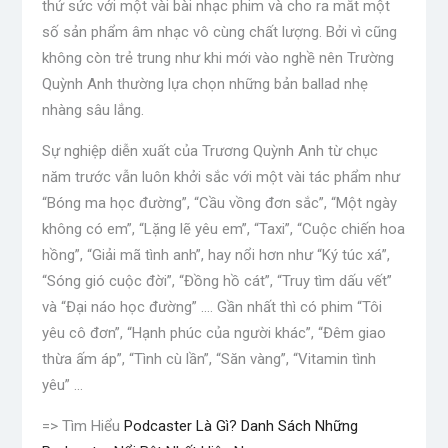
thử sức với một vài bài nhạc phim và cho ra mắt một
số sản phẩm âm nhạc vô cùng chất lượng. Bởi vì cũng
không còn trẻ trung như khi mới vào nghề nên Trường
Quỳnh Anh thường lựa chọn những bản ballad nhẹ
nhàng sâu lắng.
Sự nghiệp diễn xuất của Trương Quỳnh Anh từ chục
năm trước vẫn luôn khởi sắc với một vài tác phẩm như
“Bóng ma học đường”, “Cầu vồng đơn sắc”, “Một ngày
không có em”, “Lặng lẽ yêu em”, “Taxi”, “Cuộc chiến hoa
hồng”, “Giải mã tình anh”, hay nổi hơn như “Ký túc xá”,
“Sóng gió cuộc đời”, “Đồng hồ cát”, “Truy tìm dấu vết”
và “Đại náo học đường” …. Gần nhất thì có phim “Tôi
yêu cô đơn”, “Hạnh phúc của người khác”, “Đêm giao
thừa ấm áp”, “Tình cù lần”, “Săn vàng”, “Vitamin tình
yêu” …
=> Tìm Hiểu
Podcaster Là Gì? Danh Sách Những