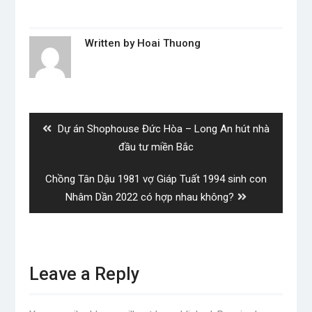
Written by
Hoai Thuong
Post
navigation
Previous
Dự án Shophouse Đức Hòa – Long An hút nhà
post:
đầu tư miền Bắc
Next
Chồng Tân Dậu 1981 vợ Giáp Tuất 1994 sinh con
post:
Nhâm Dần 2022 có hợp nhau không?
Leave a Reply