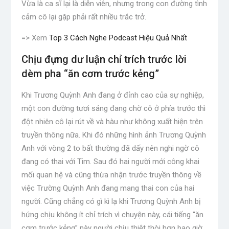
Vừa là ca sĩ lại là diễn viên, nhưng trong con đường tình
cảm cô lại gặp phải rất nhiều trắc trở.
=> Xem
Top 3 Cách Nghe Podcast Hiệu Quả Nhất
Chịu đựng dư luận chỉ trích trước lời
dèm pha “ăn cơm trước kẻng”
Khi Trương Quỳnh Anh đang ở đỉnh cao của sự nghiệp,
một con đường tươi sáng đang chờ cô ở phía trước thì
đột nhiên cô lại rút về và hàu như không xuất hiện trên
truyền thông nữa. Khi đó những hình ảnh Trương Quỳnh
Anh với vòng 2 to bất thường đã dấy nên nghi ngờ cô
đang có thai với Tim. Sau đó hai người mới công khai
mối quan hệ và cũng thừa nhận trước truyền thông về
việc Trường Quỳnh Anh đang mang thai con của hai
người. Cũng chẳng có gì kì lạ khi Trương Quỳnh Anh bị
hứng chịu không ít chỉ trích vì chuyện này, cái tiếng “ăn
cơm trước kẻng” này người chịu thiệt thòi hơn bao giờ