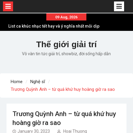
List ca khúc nhạc tết hay và ý nghĩa nhất mỗi dịp
Skip
09 Aug, 2026
xuân về
to
Em ơi lên phố – Minh Vương: Màn comeback
content
“ngoạn mục” với triệu view
Những ca khúc nhạc xuân “sặc mùi” quảng cáo
Thế giới giải trí
nhưng vẫn ấn tượng
Vô vàn tin tức giải trí, showbiz, đời sống hấp dẫn
Lời bài hát Làm Gì Phải Hốt – Sản phẩm âm nhạc
chất lượng chuẩn chất JustaTee
Lời bài hát Chúng Ta của Hiện Tại – Sơn Tùng M-
TP – Full lyrics bản chuẩn
Home
Nghệ sĩ
Trương Quỳnh Anh – từ quá khứ huy hoàng giờ ra sao
Trương Quỳnh Anh – từ quá khứ huy
hoàng giờ ra sao
January 30, 2023
Hoai Thuong