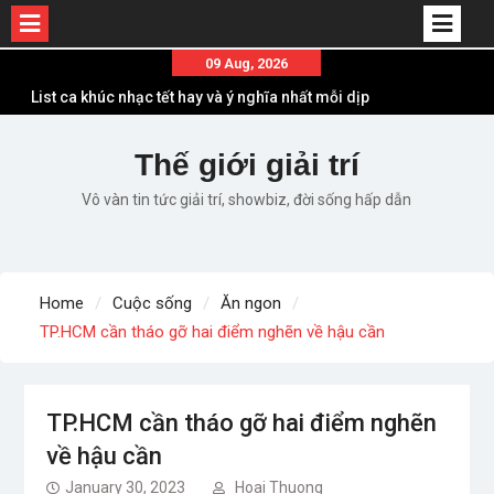
Skip
09 Aug, 2026
to
List ca khúc nhạc tết hay và ý nghĩa nhất mỗi dịp
content
xuân về
Em ơi lên phố – Minh Vương: Màn comeback
Thế giới giải trí
“ngoạn mục” với triệu view
Vô vàn tin tức giải trí, showbiz, đời sống hấp dẫn
Những ca khúc nhạc xuân “sặc mùi” quảng cáo
nhưng vẫn ấn tượng
Lời bài hát Làm Gì Phải Hốt – Sản phẩm âm nhạc
chất lượng chuẩn chất JustaTee
Home
Cuộc sống
Ăn ngon
Lời bài hát Chúng Ta của Hiện Tại – Sơn Tùng M-
TP.HCM cần tháo gỡ hai điểm nghẽn về hậu cần
TP – Full lyrics bản chuẩn
TP.HCM cần tháo gỡ hai điểm nghẽn
về hậu cần
January 30, 2023
Hoai Thuong