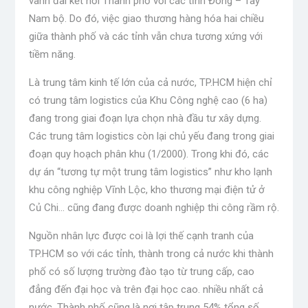
vành đai kết nối Thành phố với các tỉnh Đông – Tây
Nam bộ. Do đó, việc giao thương hàng hóa hai chiều
giữa thành phố và các tỉnh vẫn chưa tương xứng với
tiềm năng.
Là trung tâm kinh tế lớn của cả nước, TP.HCM hiện chỉ
có trung tâm logistics của Khu Công nghệ cao (6 ha)
đang trong giai đoạn lựa chọn nhà đầu tư xây dựng.
Các trung tâm logistics còn lại chủ yếu đang trong giai
đoạn quy hoạch phân khu (1/2000). Trong khi đó, các
dự án “tương tự một trung tâm logistics” như kho lạnh
khu công nghiệp Vĩnh Lộc, kho thương mại điện tử ở
Củ Chi… cũng đang được doanh nghiệp thi công rầm rộ.
Nguồn nhân lực được coi là lợi thế cạnh tranh của
TP.HCM so với các tỉnh, thành trong cả nước khi thành
phố có số lượng trường đào tạo từ trung cấp, cao
đẳng đến đại học và trên đại học cao. nhiều nhất cả
nước. Thành phố cũng là nơi tập trung 54% tổng số