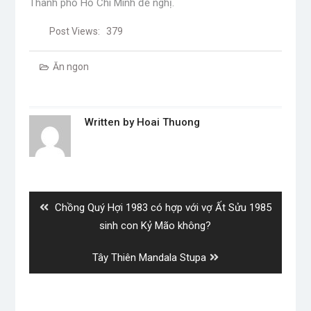
Thành phố Hồ Chí Minh đề nghị.
Post Views:
379
Ăn ngon
Written by
Hoai Thuong
Post
navigation
Previous
Chồng Quý Hợi 1983 có hợp với vợ Ất Sửu 1985
post:
sinh con Kỷ Mão không?
Next
Tây Thiên Mandala Stupa
post: