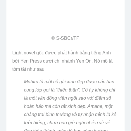
© S-SBCr/​TP
Light novel gốc được phát hành bằng tiếng Anh
bởi Yen Press dưới chi nhánh Yen On. Nó mô tả
tóm tắt như sau:
Mahiru là một cô gái xinh đẹp được các bạn
cùng lớp gọi là “thiên thần”. Cô ấy không chỉ
là một vận động viên ngôi sao với điểm số
hoàn hảo mà còn rất xinh đẹp. Amane, một
chàng trai bình thường và tự nhận mình là kẻ
lười biếng, chưa bao giờ nghĩ nhiều về vẻ
đẹp thần thánh, mặc dù học cùng trường.