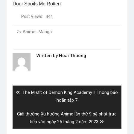
Door Spoils Me Rotten
Post Views:
444
Anime - Manga
Written by
Hoai Thuong
Post
navigation
Previous
The Misfit of Demon King Academy Ⅱ Thông báo
post:
hoãn tập 7
Next
Giải thưởng Xu hướng Anime lần thứ 9 sẽ phát trực
post:
tiếp vào ngày 25 tháng 2 năm 2023