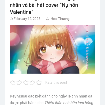
nhân và bài hát cover “Nụ hôn
Valentine”
February 12, 2023
Hoai Thuong
Rate this post
Key visual đặc biệt dành cho ngày lễ tình nhân đã
được phát hành cho
Thiên thần nhà bên làm hỏng