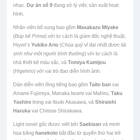
nhạc.
Dự án số 9
đang xử lý việc sản xuất hoạt
hình.
Nhân viên bổ sung bao gồm
Masakazu Miyake
(
Búp bê Prima
) với tư cách là giám đốc nghệ thuật,
Hiyori’s
Yukiko Ario
(
Chúa quỷ vĩ đại nhất được tái
sinh như một người bình thường
) với tư cách là
nhà thiết kế màu sắc, và
Tomiya Kamijou
(
Higehiro
) với vai trò đạo diễn hình ảnh.
Dàn diễn viên lồng tiếng bao gồm
Taito ban
vai
Amane Fujimiya, Manaka Iwami vai Mahiru,
Taku
Yashiro
trong vai Itsuki Akasawa, và
Shiraishi
Haruka
vai Chitose Shirakawa.
Light novel gốc được viết bởi
Saekisan
và minh
họa bằng
hanekoto
bắt đầu từ quyển thứ hai trở