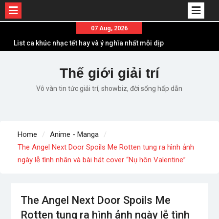
Skip
07 Aug, 2026
List ca khúc nhạc tết hay và ý nghĩa nhất mỗi dịp
to
xuân về
content
Em ơi lên phố – Minh Vương: Màn comeback
Thế giới giải trí
“ngoạn mục” với triệu view
Những ca khúc nhạc xuân “sặc mùi” quảng cáo
Vô vàn tin tức giải trí, showbiz, đời sống hấp dẫn
nhưng vẫn ấn tượng
Lời bài hát Làm Gì Phải Hốt – Sản phẩm âm nhạc
chất lượng chuẩn chất JustaTee
Lời bài hát Chúng Ta của Hiện Tại – Sơn Tùng M-
Home
Anime - Manga
TP – Full lyrics bản chuẩn
The Angel Next Door Spoils Me Rotten tung ra hình ảnh
ngày lễ tình nhân và bài hát cover “Nụ hôn Valentine”
The Angel Next Door Spoils Me
Rotten tung ra hình ảnh ngày lễ tình