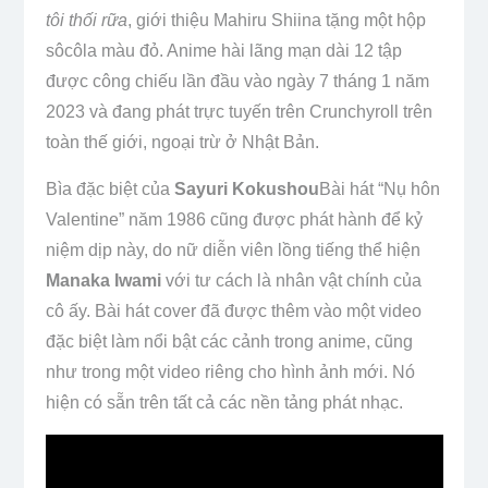
tôi thối rữa
, giới thiệu Mahiru Shiina tặng một hộp
sôcôla màu đỏ. Anime hài lãng mạn dài 12 tập
được công chiếu lần đầu vào ngày 7 tháng 1 năm
2023 và đang phát trực tuyến trên Crunchyroll trên
toàn thế giới, ngoại trừ ở Nhật Bản.
Bìa đặc biệt của
Sayuri Kokushou
Bài hát “Nụ hôn
Valentine” năm 1986 cũng được phát hành để kỷ
niệm dịp này, do nữ diễn viên lồng tiếng thể hiện
Manaka Iwami
với tư cách là nhân vật chính của
cô ấy. Bài hát cover đã được thêm vào một video
đặc biệt làm nổi bật các cảnh trong anime, cũng
như trong một video riêng cho hình ảnh mới. Nó
hiện có sẵn trên tất cả các nền tảng phát nhạc.