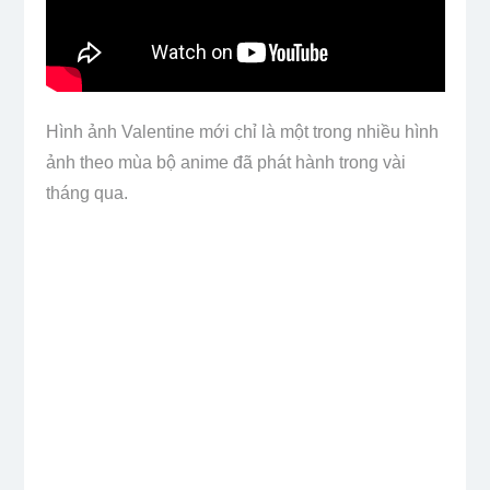
Hình ảnh Valentine mới chỉ là
một trong nhiều hình
ảnh theo mùa
bộ anime đã phát hành trong vài
tháng qua.