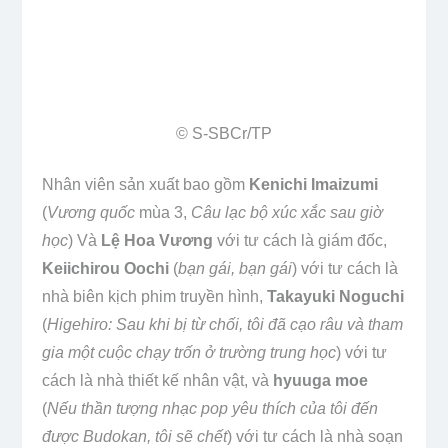
© S-SBCr/​TP
Nhân viên sản xuất bao gồm
Kenichi Imaizumi
(
Vương quốc
mùa 3,
Câu lạc bộ xúc xắc sau giờ
học
) Và
Lệ Hoa Vương
với tư cách là giám đốc,
Keiichirou Oochi
(
bạn gái, bạn gái
) với tư cách là
nhà biên kịch phim truyền hình,
Takayuki Noguchi
(
Higehiro: Sau khi bị từ chối, tôi đã cạo râu và tham
gia một cuộc chạy trốn ở trường trung học
) với tư
cách là nhà thiết kế nhân vật, và
hyuuga moe
(
Nếu thần tượng nhạc pop yêu thích của tôi đến
được Budokan, tôi sẽ chết
) với tư cách là nhà soạn