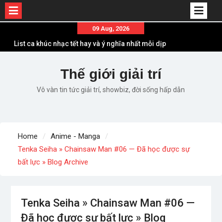
List ca khúc nhạc tết hay và ý nghĩa nhất mỗi dịp
Skip
09 Aug, 2026
xuân về
to
Em ơi lên phố – Minh Vương: Màn comeback
content
“ngoạn mục” với triệu view
Những ca khúc nhạc xuân “sặc mùi” quảng cáo
Thế giới giải trí
nhưng vẫn ấn tượng
Vô vàn tin tức giải trí, showbiz, đời sống hấp dẫn
Lời bài hát Làm Gì Phải Hốt – Sản phẩm âm nhạc
chất lượng chuẩn chất JustaTee
Lời bài hát Chúng Ta của Hiện Tại – Sơn Tùng M-
TP – Full lyrics bản chuẩn
Home
Anime - Manga
Tenka Seiha » Chainsaw Man #06 — Đã học được sự
bất lực » Blog Archive
Tenka Seiha » Chainsaw Man #06 —
Đã học được sự bất lực » Blog