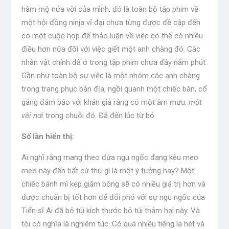
hâm mộ nửa vời của mình, đó là toàn bộ tập phim về
một hội đồng ninja vĩ đại chưa từng được đề cập đến
có một cuộc họp để thảo luận về việc có thể có nhiều
điều hơn nữa đối với việc giết một anh chàng đó. Các
nhân vật chính đã ở trong tập phim chưa đầy năm phút.
Gần như toàn bộ sự việc là một nhóm các anh chàng
trong trang phục bản địa, ngồi quanh một chiếc bàn, cố
gắng đảm bảo với khán giả rằng có một âm mưu.
một
vài nơi
trong chuỗi đó. Đã đến lúc từ bỏ.
Số lần hiển thị:
Ai nghĩ rằng mang theo đứa ngu ngốc đang kêu meo
meo này đến bất cứ thứ gì là một ý tưởng hay? Một
chiếc bánh mì kẹp giăm bông sẽ có nhiều giá trị hơn và
được chuẩn bị tốt hơn để đối phó với sự ngu ngốc của
Tiến sĩ Ai đã bỏ túi kích thước bỏ túi thảm hại này. Và
tôi có nghĩa là nghiêm túc. Có quá nhiều tiếng la hét và