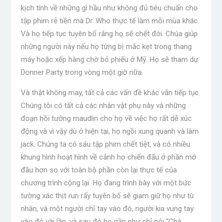
kịch tính về những gì hầu như không đủ tiêu chuẩn cho
tập phim rẻ tiền mà Dr. Who thực tế làm mỗi mùa khác.
Và họ tiếp tục tuyên bố rằng họ sẽ chết đói. Chúa giúp
những người này nếu họ từng bị mắc kẹt trong thang
máy hoặc xếp hàng chờ bỏ phiếu ở Mỹ. Họ sẽ tham dự
Donner Party trong vòng một giờ nữa.
Và thật không may, tất cả các vấn đề khác vẫn tiếp tục.
Chúng tôi có tất cả các nhân vật phụ này và những
đoạn hồi tưởng maudlin cho họ về việc họ rất dễ xúc
động và vì vậy dù ở hiện tại, họ ngồi xung quanh và làm
jack. Chúng ta có sáu tập phim chết tiệt, và có nhiều
khung hình hoạt hình về cảnh họ chiến đấu ở phần mở
đầu hơn so với toàn bộ phần còn lại thực tế của
chương trình cộng lại. Họ đang trình bày với một bức
tường xác thịt run rẩy tuyên bố sẽ giam giữ họ như tù
nhân, và một người chỉ tay vào đó, người kia vung tay
vào đó vài lần, và sau đó họ gần như chỉ nói “Chà,