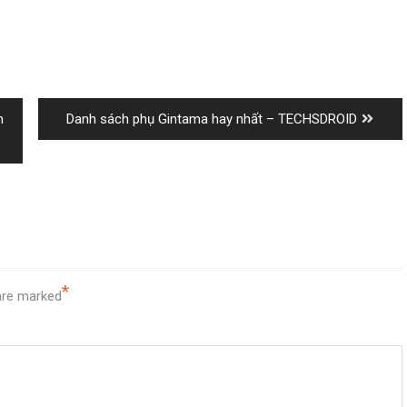
Next
m
Danh sách phụ Gintama hay nhất – TECHSDROID
post:
*
 are marked