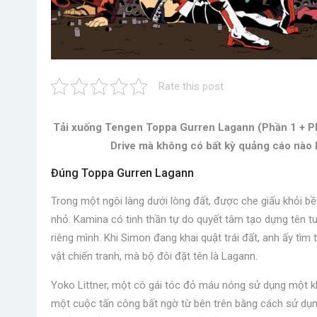
Rate this post
Tải xuống Tengen Toppa Gurren Lagann (Phần 1 + Phi
Drive mà không có bất kỳ quảng cáo nào H
Đúng Toppa Gurren Lagann
Trong một ngôi làng dưới lòng đất, được che giấu khỏi bề
nhỏ. Kamina có tinh thần tự do quyết tâm tạo dựng tên t
riêng mình. Khi Simon đang khai quật trái đất, anh ấy tìm 
vật chiến tranh, mà bộ đôi đặt tên là Lagann.
Yoko Littner, một cô gái tóc đỏ máu nóng sử dụng một kh
một cuộc tấn công bất ngờ từ bên trên bằng cách sử dụng