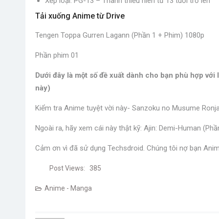
Xếp loại: PG-13 – Thanh thiếu niên từ 13 tuổi trở lên
Tải xuống Anime từ Drive
Tengen Toppa Gurren Lagann (Phần 1 + Phim) 1080p
Phần phim 01
Dưới đây là một số đề xuất dành cho bạn phù hợp với 
này)
Kiểm tra Anime tuyệt vời này- Sanzoku no Musume Ronj
Ngoài ra, hãy xem cái này thật kỹ: Ajin: Demi-Human (Ph
Cảm ơn vì đã sử dụng Techsdroid. Chúng tôi nợ bạn Ani
Post Views:
385
Anime - Manga