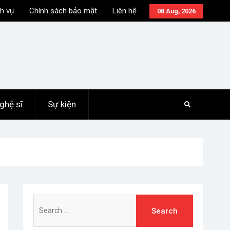
h vụ
Chính sách bảo mật
Liên hệ
08 Aug, 2026
ghệ sĩ
Sự kiện
Search
for: