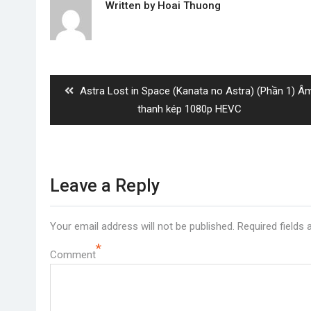
Written by
Hoai Thuong
Post
navigation
Previous
Astra Lost in Space (Kanata no Astra) (Phần 1) Â
post:
thanh kép 1080p HEVC
Leave a Reply
Your email address will not be published.
Required fields
*
Comment