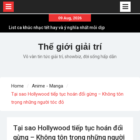
Skip
09 Aug, 2026
to
List ca khúc nhạc tết hay và ý nghĩa nhất mỗi dịp
content
xuân về
Em ơi lên phố – Minh Vương: Màn comeback
Thế giới giải trí
“ngoạn mục” với triệu view
Vô vàn tin tức giải trí, showbiz, đời sống hấp dẫn
Những ca khúc nhạc xuân “sặc mùi” quảng cáo
nhưng vẫn ấn tượng
Lời bài hát Làm Gì Phải Hốt – Sản phẩm âm nhạc
chất lượng chuẩn chất JustaTee
Home
Anime - Manga
Lời bài hát Chúng Ta của Hiện Tại – Sơn Tùng M-
Tại sao Hollywood tiếp tục hoán đổi gừng – Không tôn
TP – Full lyrics bản chuẩn
trọng những người tóc đỏ
Tại sao Hollywood tiếp tục hoán đổi
gừng – Không tôn trọng những người