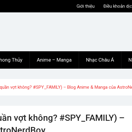
Giới thiệu
Điều khoản dịc
hong Thủy
Anime – Manga
Nhạc Châu Á
N
i quần vợt không? #SPY_FAMILY) – Blog Anime & Manga của AstroN
quần vợt không? #SPY_FAMILY) –
stroNerdBoy