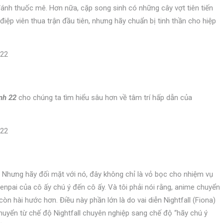
i đánh thuốc mê. Hơn nữa, cặp song sinh có những cây vợt tiên tiến
điệp viên thua trận đầu tiên, nhưng hãy chuẩn bị tinh thần cho hiệp
nh 22
cho chúng ta tìm hiểu sâu hơn về tâm trí hấp dẫn của
. Nhưng hãy đối mặt với nó, đây không chỉ là vỏ bọc cho nhiệm vụ
senpai của cô ấy chú ý đến cô ấy. Và tôi phải nói rằng, anime chuyển
n hài hước hơn. Điều này phần lớn là do vai diễn Nightfall (Fiona)
chuyển từ chế độ Nightfall chuyên nghiệp sang chế độ “hãy chú ý