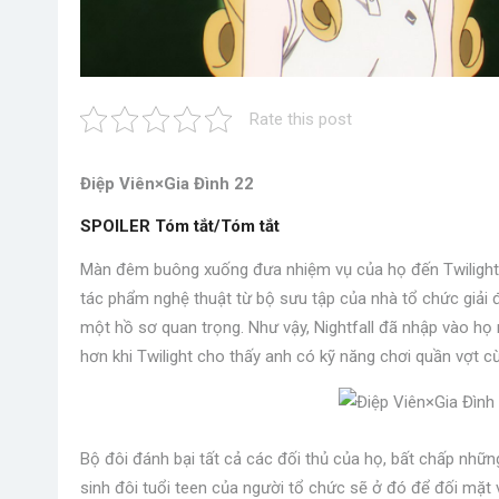
Rate this post
Điệp Viên×Gia Đình 22
SPOILER Tóm tắt/Tóm tắt
Màn đêm buông xuống đưa nhiệm vụ của họ đến Twilight. 
tác phẩm nghệ thuật từ bộ sưu tập của nhà tổ chức giải 
một hồ sơ quan trọng. Như vậy, Nightfall đã nhập vào h
hơn khi Twilight cho thấy anh có kỹ năng chơi quần vợt cừ
Bộ đôi đánh bại tất cả các đối thủ của họ, bất chấp nhữ
sinh đôi tuổi teen của người tổ chức sẽ ở đó để đối mặt 