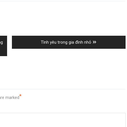
Next
ng
Tình yêu trong gia đình nhỏ
post:
*
 are marked