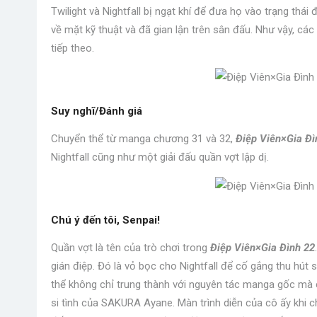
Twilight và Nightfall bị ngạt khí để đưa họ vào trạng thá
về mặt kỹ thuật và đã gian lận trên sân đấu. Như vậy, các 
tiếp theo.
Suy nghĩ/Đánh giá
Chuyển thể từ manga chương 31 và 32,
Điệp Viên×Gia Đì
Nightfall cũng như một giải đấu quần vợt lập dị.
Chú ý đến tôi, Senpai!
Quần vợt là tên của trò chơi trong
Điệp Viên×Gia Đình 22
gián điệp. Đó là vỏ bọc cho Nightfall để cố gắng thu hút 
thể không chỉ trung thành với nguyên tác manga gốc mà cò
si tình của SAKURA Ayane. Màn trình diễn của cô ấy khi 