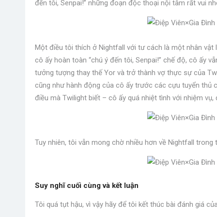
đến tôi, Senpai!” những đoạn độc thoại nội tâm rất vui nh
Một điều tôi thích ở Nightfall với tư cách là một nhân vật
cô ấy hoàn toàn “chú ý đến tôi, Senpai!” chế độ, cô ấy 
tưởng tượng thay thế Yor và trở thành vợ thực sự của Twi
cũng như hành động của cô ấy trước các cựu tuyển thủ c
điều mà Twilight biết – cô ấy quá nhiệt tình với nhiệm vụ
Tuy nhiên, tôi vẫn mong chờ nhiều hơn về Nightfall trong t
Suy nghĩ cuối cùng và kết luận
Tôi quá tụt hậu, vì vậy hãy để tôi kết thúc bài đánh giá c