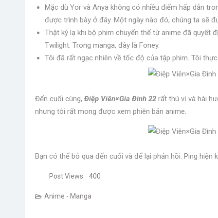
Mặc dù Yor và Anya không có nhiều điểm hấp dẫn trong 
được trình bày ở đây. Một ngày nào đó, chúng ta sẽ đư
Thật kỳ lạ khi bộ phim chuyển thể từ anime đã quyết đị
Twilight. Trong manga, đây là Foney.
Tôi đã rất ngạc nhiên về tốc độ của tập phim. Tôi thực
Đến cuối cùng,
Điệp Viên×Gia Đình 22
rất thú vị và hài 
nhưng tôi rất mong được xem phiên bản anime.
Bạn có thể bỏ qua đến cuối và để lại phản hồi. Ping hiện
Post Views:
400
Anime - Manga