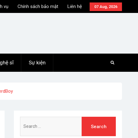
h vụ
Chính sách bảo mật
Liên hệ
07 Aug, 2026
ghệ sĩ
Sự kiện
erdBoy
Search
for: