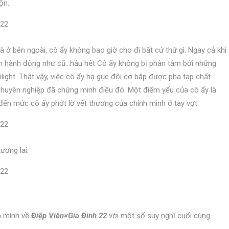
ộn.
 là ở bên ngoài, cô ấy không bao giờ cho đi bất cứ thứ gì. Ngay cả khi
vẫn hành động như cũ…hầu hết Cô ấy không bị phân tâm bởi những
light. Thật vậy, việc cô ấy hạ gục đội cơ bắp được pha tạp chất
huyên nghiệp đã chứng minh điều đó. Một điểm yếu của cô ấy là
, đến mức cô ấy phớt lờ vết thương của chính mình ở tay vợt.
ương lai.
ủa mình về
Điệp Viên×Gia Đình 22
với một số suy nghĩ cuối cùng.