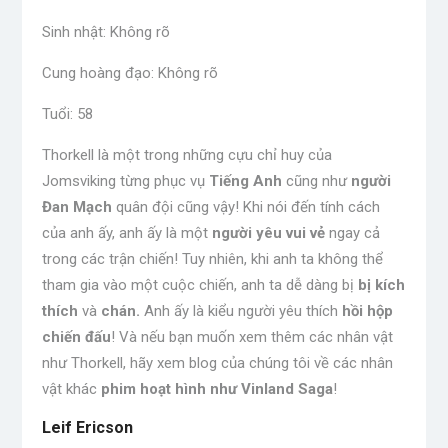
Sinh nhật: Không rõ
Cung hoàng đạo: Không rõ
Tuổi: 58
Thorkell là một trong những cựu chỉ huy của
Jomsviking từng phục vụ
Tiếng Anh
cũng như
người
Đan Mạch
quân đội cũng vậy! Khi nói đến tính cách
của anh ấy, anh ấy là một
người yêu vui vẻ
ngay cả
trong các trận chiến! Tuy nhiên, khi anh ta không thể
tham gia vào một cuộc chiến, anh ta dễ dàng bị
bị kích
thích
và
chán.
Anh ấy là kiểu người yêu thích
hồi hộp
chiến đấu
! Và nếu bạn muốn xem thêm các nhân vật
như Thorkell, hãy xem blog của chúng tôi về các nhân
vật khác
phim hoạt hình như Vinland Saga
!
Leif Ericson