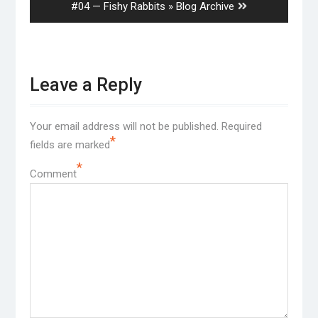
post:
#04 — Fishy Rabbits » Blog Archive
Leave a Reply
Your email address will not be published.
Required
*
fields are marked
*
Comment