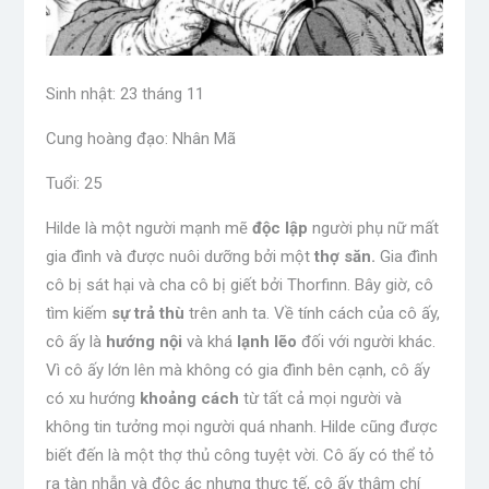
Sinh nhật: 23 tháng 11
Cung hoàng đạo: Nhân Mã
Tuổi: 25
Hilde là một người mạnh mẽ
độc lập
người phụ nữ mất
gia đình và được nuôi dưỡng bởi một
thợ săn.
Gia đình
cô bị sát hại và cha cô bị giết bởi Thorfinn. Bây giờ, cô
tìm kiếm
sự trả thù
trên anh ta. Về tính cách của cô ấy,
cô ấy là
hướng nội
và khá
lạnh lẽo
đối với người khác.
Vì cô ấy lớn lên mà không có gia đình bên cạnh, cô ấy
có xu hướng
khoảng cách
từ tất cả mọi người và
không tin tưởng mọi người quá nhanh. Hilde cũng được
biết đến là một thợ thủ công tuyệt vời. Cô ấy có thể tỏ
ra tàn nhẫn và độc ác nhưng thực tế, cô ấy thậm chí