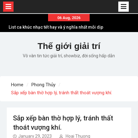
Skip
06 Aug, 2026
to
List ca khúc nhạc tết hay và ý nghĩa nhất mỗi dịp
content
xuân về
Em ơi lên phố – Minh Vương: Màn comeback
Thế giới giải trí
“ngoạn mục” với triệu view
Vô vàn tin tức giải trí, showbiz, đời sống hấp dẫn
Những ca khúc nhạc xuân “sặc mùi” quảng cáo
nhưng vẫn ấn tượng
Lời bài hát Làm Gì Phải Hốt – Sản phẩm âm nhạc
chất lượng chuẩn chất JustaTee
Home
Phong Thủy
Lời bài hát Chúng Ta của Hiện Tại – Sơn Tùng M-
Sắp xếp bàn thờ hợp lý, tránh thất thoát vượng khí.
TP – Full lyrics bản chuẩn
Sắp xếp bàn thờ hợp lý, tránh thất
thoát vượng khí.
January 29, 2023
Hoai Thuong