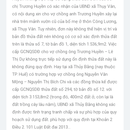
chị Trương Huyền có xác nhận của UBND xã Thụy Vân,
có nội dung xin cho vợ chồng anh Trương Huyền xây lại
nhà trên mảnh vườn cũ của bố mẹ ở thôn Công Lương,
xã Thụy Vân. Tuy nhiên, đơn này không thể hiện vị trí và
bản đồ thửa đất nên không có cơ sở xác định thửa đất
trên là thửa số 7, tờ bản đồ 1, diện tích 1.536,9m2. Việc
cấp GCNQSDĐ cho vợ chồng ông Trương Huyền – Lê
Thị Dự không trực tiếp sử dụng ổn định thửa đất này là
không đúng quy định. Hay tại xã Thủy Bằng (nay thuộc
TP. Huế) có trường hợp vợ chồng ông Nguyễn Văn
Mộng – Nguyễn Thị Bích Chi và các đồng thừa kế được
cấp GCNQSDĐ thửa đất số 294, tờ bản đồ số 12. với
diện tích 3.153,8m2 (trong đó, 400m2 đất ở, còn lại là
đất trồng cây lâu năm), UBND xã Thủy Bằng không xác
định được tình trạng tranh chấp và sự phù hợp của quy
hoạch sử dụng đất. phù hợp với quy định tại Khoản 2
Điều 2. 101 Luật Đất đai 2013…