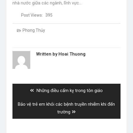
nhà nước giữa các ngành, lĩnh vực…
Post Views:
395
Phong Thủy
Written by
Hoai Thuong
Post
navigation
Previous
Những điều cấm kỵ trong tôn giáo
post:
Next
Bảo vệ trẻ em khỏi các bệnh truyền nhiễm khi đến
post:
trường