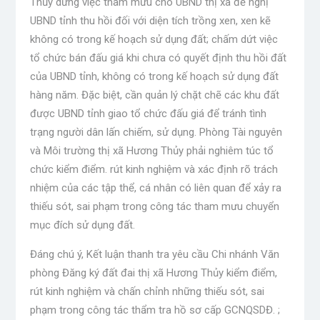
Thủy dừng việc tham mưu cho UBND thị xã đề nghị
UBND tỉnh thu hồi đối với diện tích trồng xen, xen kẽ
không có trong kế hoạch sử dụng đất; chấm dứt việc
tổ chức bán đấu giá khi chưa có quyết định thu hồi đất
của UBND tỉnh, không có trong kế hoạch sử dụng đất
hàng năm. Đặc biệt, cần quản lý chặt chẽ các khu đất
được UBND tỉnh giao tổ chức đấu giá để tránh tình
trạng người dân lấn chiếm, sử dụng. Phòng Tài nguyên
và Môi trường thị xã Hương Thủy phải nghiêm túc tổ
chức kiểm điểm. rút kinh nghiệm và xác định rõ trách
nhiệm của các tập thể, cá nhân có liên quan để xảy ra
thiếu sót, sai phạm trong công tác tham mưu chuyển
mục đích sử dụng đất.
Đáng chú ý, Kết luận thanh tra yêu cầu Chi nhánh Văn
phòng Đăng ký đất đai thị xã Hương Thủy kiểm điểm,
rút ​​kinh nghiệm và chấn chỉnh những thiếu sót, sai
phạm trong công tác thẩm tra hồ sơ cấp GCNQSDĐ. ;