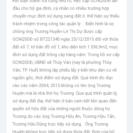
Kết luận thanh tra cũng nêu rõ, việc cấp GCNQSDĐ lần
đầu cho hộ gia đình, cá nhân có nhiều trường hợp
chuyển mục đích sử dụng sang đất ở. thể hiện sự thiếu
trách nhiệm trong công tác quản lý … Điển hình là vợ
chồng ông Trương Huyền-Lê Thị Dự được cấp
GCNQSDĐ số BT221340 ngày 25/12/2015 đối với thửa
đất số 7, tờ bản đồ số 1, khu diện tích 1.536,9m2, mục
đích sử dụng đất trồng cây hàng năm. Trong hồ sơ cấp
GCNQSDĐ, UBND xã Thủy Vân (nay là phường Thủy
Vân, TP. Huế) không lập phiếu lấy ý kiến ​​khu dân cư về
nguồn gốc, thời điểm sử dụng đất. Quá trình đo đạc
vào các năm 2004, 2015 không có tên ông Trương
Huyện mà là nhà thờ họ Trương. Qua quá trình quản lý,
sử dụng đất đai, thể hiện ở bản cam kết liên quan đến
quyền sở hữu đất của những người thuộc dòng họ
Trương do các ông Trương Hữu An, Trương Hữu Tấn,
Trương Hữu Dũng trực tiếp sử dụng. . Ông Trương
Huyền không trực tiếp sử dụng thửa đất. Đơn của bố