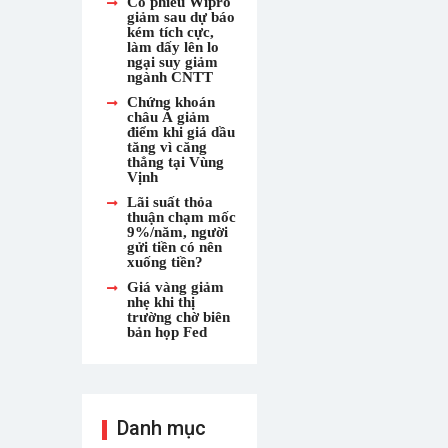
Cổ phiếu Wipro
giảm sau dự báo
kém tích cực,
làm dấy lên lo
ngại suy giảm
ngành CNTT
Chứng khoán
châu Á giảm
điểm khi giá dầu
tăng vì căng
thẳng tại Vùng
Vịnh
Lãi suất thỏa
thuận chạm mốc
9%/năm, người
gửi tiền có nên
xuống tiền?
Giá vàng giảm
nhẹ khi thị
trường chờ biên
bản họp Fed
Danh mục