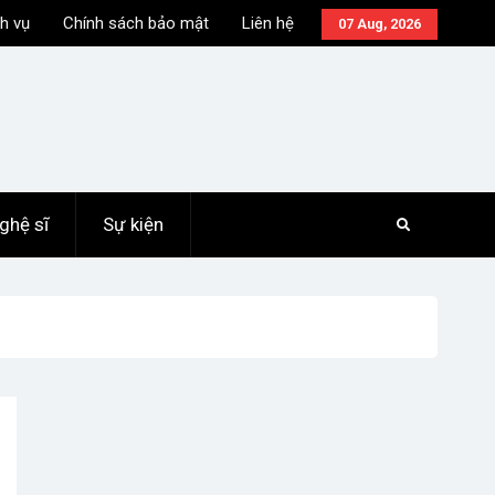
h vụ
Chính sách bảo mật
Liên hệ
07 Aug, 2026
ghệ sĩ
Sự kiện